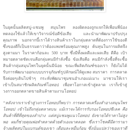
ในยุคนั้นผลิตสบู่-แชมพู สมุนไพร ลองผิดลองถูกแจกให้เพื่อนพี่น้อง
ทดลองใช้แล้วให้เขาวิจารณ์ข้อดีข้อเสีย และนำมาพัฒนาปรับปรุง
คุณภาพ นอกจากนี้เราได้วางสินค้าเราในกลุ่มตลาดที่ต้องการใช้ของดี
ซึ่งของดีก็เป็นธรรมดาว่าต้องแพงพร้อมคุณภาพสูง ต้นทุนในการผลิตจึง
สูงตามมา ในราคาก้อนละ
500
บาท ซึ่งมีทั้งผลดีและผลเสีย ดีคือ เป้า
หมายตลาดชัดเจนคือกลุ่มคนมีกำลังซื้อ ข้อเสียคือ คนมีกำลังซื้อที่จะซื้อ
สินค้ากลุ่มสมุนไพรในยุคนั้นมีน้อย ขณะที่ผลิตภัณฑ์ของเรา ก็ยังไม่ได้
รับการพัฒนาออกแบบบรรจุภัณฑ์รูปลักษณ์ให้ดูแพง สมราคา
การตลาด
จึงค่อยๆเดินไปช้าๆ กระทั่งพัฒนาชุมชนอำเภอแม่เมาะ มาชวนให้เรา
เข้าเป็นสมาชิกผลิตภัณฑ์โอทอป เพื่อหาโอกาสเข้าสู่ตลาด เราก็เข้าสู่
วงการออกตลาดขายสินค้าตามงานโอทอป
“หลังจากเราเข้าสู่วงการโอทอปก็พบว่า การตลาดเครื่องสำอางสมุนไพร
โอทอป เข้าไม่ถึงกลุ่มตลาดบน แม้เราจะได้การรับรองโอทอปซีเลค คือ
สินค้าที่ดีที่สุดของลำปาง แต่สบู่แชมพูแนวโอทอป ยังขายได้ราคาไม่สูง
พอ ผมก็ช่วยคุณพ่อทำตลาดด้วยตัวเองมาตลอด ซึ่งเราโชคดีมีดารามา
จ้างผลิตสบู่ในแบรนด์ของเขา เดือนละหมื่นก้อน ซึ่งนั่นแปลว่าของเราดี