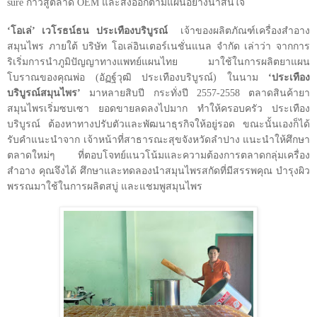
sure
ก้าวสู่ตลาด
OEM
และส่งออกตามแผนอย่างน่าสนใจ
‘
โอเล่
’
เวโรธน์ธน ประเทืองบริบูรณ์
เจ้าของผลิตภัณฑ์เครื่องสำอาง
สมุนไพร ภายใต้ บริษัท โอเล่อินเตอร์เนชั่นแนล จำกัด เล่าว่า จากการ
ริเริ่มการนำภูมิปัญญาทางแพทย์แผนไทย มาใช้ในการผลิตยาแผน
โบราณของคุณพ่อ (อัฏฐ์วุฒิ ประเทืองบริบูรณ์) ในนาม
‘
ประเทือง
บริบูรณ์สมุนไพร
’
มาหลายสิบปี กระทั่งปี
2557-2558
ตลาดสินค้ายา
สมุนไพรเริ่มซบเซา ยอดขายลดลงไปมาก ทำให้ครอบครัว ประเทือง
บริบูรณ์ ต้องหาทางปรับตัวและพัฒนาธุรกิจให้อยู่รอด ขณะนั้นเองก็ได้
รับคำแนะนำจาก เจ้าหน้าที่สาธารณะสุขจังหวัดลำปาง แนะนำให้ศึกษา
ตลาดใหม่ๆ ที่ตอบโจทย์แนวโน้มและความต้องการตลาดกลุ่มเครื่อง
สำอาง คุณจึงได้ ศึกษาและทดลองนำสมุนไพรสกัดที่มีสรรพคุณ บำรุงผิว
พรรณมาใช้ในการผลิตสบู่ และแชมพูสมุนไพร