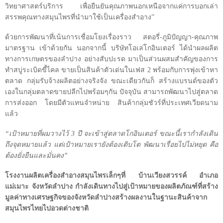
วิทยาศาสตร์บริการ เพื่อยืนยันคุณภาพนอกเหนือจากแค่การบอกเล่า
สรรพคุณทางสมุนไพรที่นำมาใช้เป็นเครื่องสำอาง”
ด้วยการพัฒนาที่เน้นการเชื่อมโยงเรื่องราว สตอรี่-ภูมิปัญญา-คุณภาพ
มาตรฐาน เข้าด้วยกัน นอกจากนี้ บริษัทโอเล่โกอินเตอร์ ได้นำผลผลิต
ทางการเกษตรของลำปาง อย่างสับปะรด มาเป็นส่วนผสมสำคัญของการ
ทำสบู่ระเบิดขี้ไคล ขายเป็นสินค้าตัวเด่นในเฟส
2
พร้อมกับการพุ่งเข้าหา
ตลาด กลุ่มรับจ้างผลิตอย่างจริงจัง ขณะเดียวกันก็ สร้างแบรนด์ของตัว
เองในกลุ่มตลาดขายปลีกไปพร้อมๆกัน ปัจจุบัน สามารถพัฒนาไปสู่ตลาด
การส่งออก โดยมีตัวแทนจำหน่าย สินค้ากลุ่มชัวร์ที่ประเทศเวียดนาม
แล้ว
“เป้าหมายที่ผมวางไว้
3
ปี จะเข้าสู่ตลาดโกอินเตอร์ ขณะนี้เรากำลังเดิน
ถึงจุดหมายแล้ว แต่เป้าหมายเรายังต้องเติบโต พัฒนาเรื่อยไปไม่หยุด คือ
ต้องยั่งยืนและมั่นคง”
โรงงานผลิตเครื่องสำอางสมุนไพรเล็กๆที่ บ้านเวียงสวรรค์ อำเภอ
แม่เมาะ จังหวัดลำปาง กำลังเดินทางไปสู่เป้าหมายของผลิตภัณฑ์ที่สร้าง
มูลค่าทางเศรษฐกิจของจังหวัดลำปางสร้างผลงานในฐานะสินค้าจาก
สมุนไพรไทยไปอวดต่างชาติ