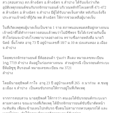
สว.(สอบสวน) สภ.ห้างฉัตร อ.ห้างฉัตร จ.ลำปาง ได้รับแจ้งว่าเกิด
อุบัติเหตุรถยนต์ชนกับรถจักรยานยนต์ บริเวณหลักกิโลเมตรที่ 471-472
ต.ห้างฉัตร อ.ห้างฉัตร จ.ลำปาง มีผู้ได้รับบาดเจ็บสาหัส หลังรับแจ้งจึง
ประสานเจ้าหน้าที่กู้ภัย ทต.ห้างฉัตร ให้การช่วยเหลือผู้บาดเจ็บ
ในที่เกิดเหตุพบผู้บาดเจ็บเป็นชาย
1
ราย สภาพนอนหมดสติอยู่กลางถนน
เจ้าหน้าที่ได้ทำการตรวจสอบแล้วพบว่าไม่มีชีพจร จึงได้เร่งช่วยกันปั๊ม
หัวใจก่อนจะนำส่งโรงพยาบาลอย่างด่วน ทราบชื่อภายหลังคือ นายวิ
นิตย์
ยิ้มโกศล อายุ 73 ปี อยู่บ้านเลขที่ 18/7 ม.10 ต.ปงแสนทอง อ.เมือง
จ.ลำปาง
โดยพบรถจักรยานยนต์ ยี่ห้อฮอนด้า รุ่นเก่า สีแดง หมายเลขทะเบียน
1กฏ 7719 ลำปาง ล้มอยู่ในร่องกลางถนน
ส่วนคู่กรณี เป็นรถยนต์กระบะ
ยี่ห้ออิซูซุ สีบรอนด์ หมายเลขทะเบียน กม 3721
ลำปาง
โดยมีนายสุธิพงศ์ กาใจ
อายุ 23 ปี อยู่บ้านเลขที่ 265
ถ.นาก่วม
ต.ชมพู
อ.เมือง จ.ลำปาง
เป็นคนขับรถรอให้การอยู่ในที่เกิดเหตุ
จากการสอบสวน นายสุธิพงศ์ ให้การว่า ตนเองได้ขับรถยนต์กระบะมา
ตามทางตรง ขณะมาถงที่เกิดเหตุ ได้มีรถจักรยารยนต์ขับขี่มาตัดหน้า
กะทันหัน เพื่อจะข้ามเลนไปกลับรถ ซึ่งตนไม่สามารถควบคุมรถได้ และ