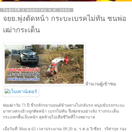
วันศุกร์ที่ 3 พฤษภาคม พ.ศ. 2562
จยย.พุ่งตัดหน้า กระบะเบรคไม่ทัน ชนพ่อ
เฒ่ากระเด็น
จำนวนผู้เข้าชม
พ่อเฒ่าวัย
73
ปี ขี่รถจักรยานยนต์ข้ามทางไปกลับรถ หนุ่มขับรถกระบะ
มาทางตรงอ้างถูกตัดหน้า เบรกไม่ทัน จึงพุ่งชนอย่างจัง ร่างกระเด็น
กระแทกพื้นเจ็บหนัก สุดท้ายไปเสียชีวิตที่โรงพยาบาล
เมื่อวันที่ 30เม.ย.62 เวลาประมาณ 09.20 น. ร.ต.อ.วิเชียร
วริศากุล รอง