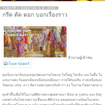
วันศุกร์ที่ 3 พฤษภาคม พ.ศ. 2562
กรีด ตัด ตอก บอกเรื่องราว
จำนวนผู้เข้าชม
ตุงเป็นภาษาถิ่นของกลุ่มวัฒนธรรมไทยวน ไทใหญ่ ไทเขิน และไทลื้อ ใน
แถบภาคตะวันออกเฉียงเหนือของเมียนมา ภาคใต้ของจีน ภาคเหนือของ
ไทยและ สปป. ลาว มีความหมายตรงกับคำว่า ธง ในภาษาไทยภาคกลาง
ตุงทำขึ้นเพื่อใช้ในงานพิธีทางพระพุทธศาสนา มีขนาด รูปทรง และวัสดุ
แตกต่างกันไปตามความเชื่อและพิธีกรรม ตลอดจนความนิยมในแต่ละ
ท้องถิ่นแต่โดยรวม ๆ แล้ว เราชาวเหนือคงคุ้นเคยกันดีกับตุงชัย ตุงไส้หมู