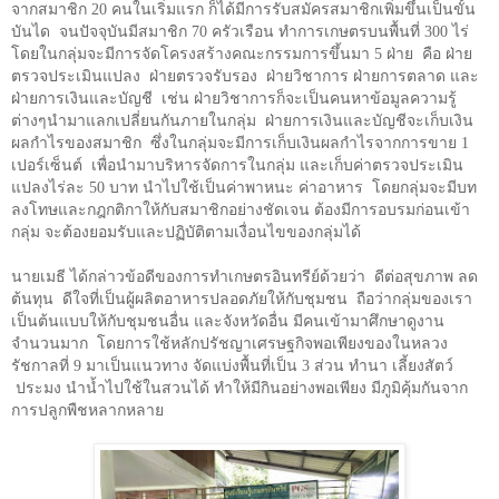
จากสมาชิก
20
คนในเริ่มแรก ก็ได้มีการรับสมัครสมาชิกเพิ่มขึ้นเป็นขั้น
บันได
จนปัจจุบันมีสมาชิก
70
ครัวเรือน ทำการเกษตรบนพื้นที่
300
ไร่
โดยในกลุ่มจะมีการจัดโครงสร้างคณะกรรมการขึ้นมา
5
ฝ่าย
คือ ฝ่าย
ตรวจประเมินแปลง
ฝ่ายตรวจรับรอง
ฝ่ายวิชาการ ฝ่ายการตลาด และ
ฝ่ายการเงินและบัญชี
เช่น ฝ่ายวิชาการก็จะเป็นคนหาข้อมูลความรู้
ต่างๆนำมาแลกเปลี่ยนกันภายในกลุ่ม
ฝ่ายการเงินและบัญชีจะเก็บเงิน
ผลกำไรของสมาชิก
ซึ่งในกลุ่มจะมีการเก็บเงินผลกำไรจากการขาย
1
เปอร์เซ็นต์
เพื่อนำมาบริหารจัดการในกลุ่ม และเก็บค่าตรวจประเมิน
แปลงไร่ละ
50
บาท นำไปใช้เป็นค่าพาหนะ ค่าอาหาร
โดยกลุ่มจะมีบท
ลงโทษและกฎกติกาให้กับสมาชิกอย่างชัดเจน ต้องมีการอบรมก่อนเข้า
กลุ่ม จะต้องยอมรับและปฏิบัติตามเงื่อนไขของกลุ่มได้
นายเมธี ได้กล่าวข้อดีของการทำเกษตรอินทรีย์ด้วยว่า
ดีต่อสุขภาพ ลด
ต้นทุน
ดีใจที่เป็นผู้ผลิตอาหารปลอดภัยให้กับชุมชน
ถือว่ากลุ่มของเรา
เป็นต้นแบบให้กับชุมชนอื่น และจังหวัดอื่น มีคนเข้ามาศึกษาดูงาน
จำนวนมาก
โดยการใช้หลักปรัชญาเศรษฐกิจพอเพียงของในหลวง
รัชกาลที่
9
มาเป็นแนวทาง จัดแบ่งพื้นที่เป็น
3
ส่วน ทำนา เลี้ยงสัตว์
ประมง นำน้ำไปใช้ในสวนได้ ทำให้มีกินอย่างพอเพียง มีภูมิคุ้มกันจาก
การปลูกพืชหลากหลาย