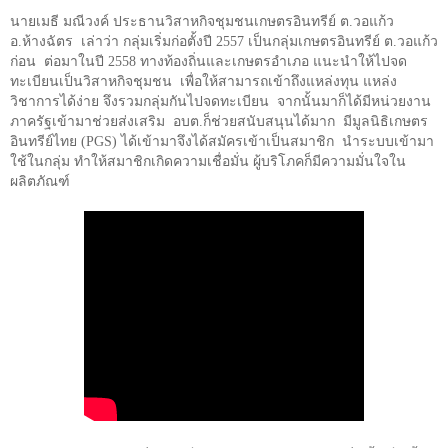
นายเมธี มณีวงค์ ประธานวิสาหกิจชุมชนเกษตรอินทรีย์ ต.วอแก้ว
อ.ห้างฉัตร
เล่าว่า กลุ่มเริ่มก่อตั้งปี
2557
เป็นกลุ่มเกษตรอินทรีย์ ต.วอแก้ว
ก่อน
ต่อมาในปี
2558
ทางท้องถิ่นและเกษตรอำเภอ แนะนำให้ไปจด
ทะเบียนเป็นวิสาหกิจชุมชน
เพื่อให้สามารถเข้าถึงแหล่งทุน แหล่ง
วิชาการได้ง่าย จึงรวมกลุ่มกันไปจดทะเบียน
จากนั้นมาก็ได้มีหน่วยงาน
ภาครัฐเข้ามาช่วยส่งเสริม
อบต.ก็ช่วยสนับสนุนได้มาก
มีมูลนิธิเกษตร
อินทรีย์ไทย (
PGS
) ได้เข้ามาจึงได้สมัครเข้าเป็นสมาชิก
นำระบบเข้ามา
ใช้ในกลุ่ม ทำให้สมาชิกเกิดความเชื่อมั่น ผู้บริโภคก็มีความมั่นใจใน
ผลิตภัณฑ์