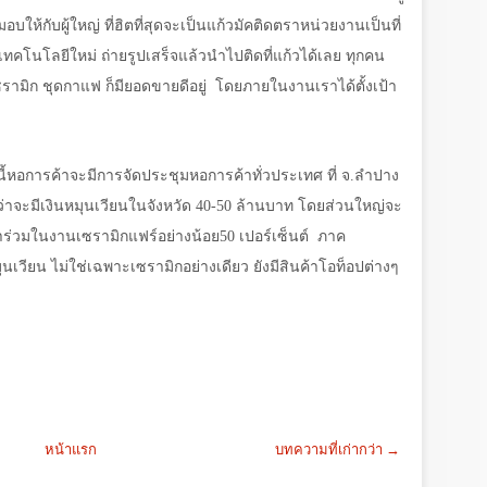
กับผู้ใหญ่ ที่ฮิตที่สุดจะเป็นแก้วมัคติดตราหน่วยงานเป็นที่
ทคโนโลยีใหม่ ถ่ายรูปเสร็จแล้วนำไปติดที่แก้วได้เลย ทุกคน
รามิก ชุดกาแฟ ก็มียอดขายดีอยู่
โดยภายในงานเราได้ตั้งเป้า
นี้หอการค้าจะมีการจัดประชุมหอการค้าทั่วประเทศ ที่ จ.ลำปาง
่าจะมีเงินหมุนเวียนในจังหวัด
40-50
ล้านบาท โดยส่วนใหญ่จะ
ามาร่วมในงานเซรามิกแฟร์อย่างน้อย
50
เปอร์เซ็นต์
ภาค
เวียน ไม่ใช่เฉพาะเซรามิกอย่างเดียว ยังมีสินค้าโอท็อปต่างๆ
หน้าแรก
บทความที่เก่ากว่า →