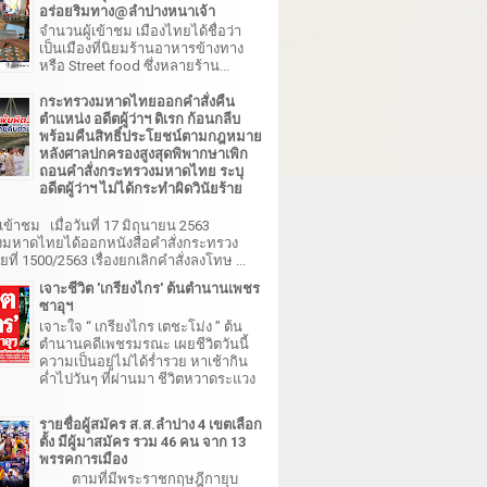
อร่อยริมทาง@ลำปางหนาเจ้า
จำนวนผู้เข้าชม เมืองไทยได้ชื่อว่า
เป็นเมืองที่นิยมร้านอาหารข้างทาง
หรือ Street food ซึ่งหลายร้าน...
กระทรวงมหาดไทยออกคำสั่งคืน
ตำแหน่ง อดีตผู้ว่าฯ ดิเรก ก้อนกลีบ
พร้อมคืนสิทธิ์ประโยชน์ตามกฎหมาย
หลังศาลปกครองสูงสุดพิพากษาเพิก
ถอนคำสั่งกระทรวงมหาดไทย ระบุ
อดีตผู้ว่าฯ ไม่ได้กระทำผิดวินัยร้าย
เข้าชม เมื่อวันที่ 17 มิถุนายน 2563
มหาดไทยได้ออกหนังสือคำสั่งกระทรวง
ี่ 1500/2563 เรื่องยกเลิกคำสั่งลงโทษ ...
เจาะชีวิต 'เกรียงไกร' ต้นตำนานเพชร
ซาอุฯ
เจาะใจ “ เกรียงไกร เตชะโม่ง ” ต้น
ตำนานคดีเพชรมรณะ เผยชีวิตวันนี้
ความเป็นอยู่ไม่ได้ร่ำรวย หาเช้ากิน
ค่ำไปวันๆ ที่ผ่านมา ชีวิตหวาดระแวง
รายชื่อผู้สมัคร ส.ส.ลำปาง 4 เขตเลือก
ตั้ง มีผู้มาสมัคร รวม 46 คน จาก 13
พรรคการเมือง
ตามที่มีพระราชกฤษฎีกายุบ