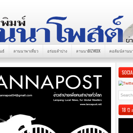
นธ์
ลานนาพาเที่ยว
อร่อยลำปาง
ลานนาBIZWEEK
คอลัมน์ลานน
SOCIA
18 ป