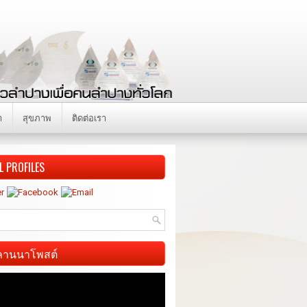
า
สุขภาพ
ติดต่อเรา
L PROFILES
ี ลานนาโพสต์