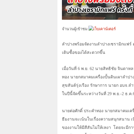
จำนวนผู้เข้าชม
ลำปางพร้อมจัดงานลำปางเซรามิกแฟร์ ครั
เดินซื้อของได้สะดวกขึ้น
เมื่อวันที่
6
พ.ย.
62
นายสิทธิชัย จินดาหลว
ทอง นายกสมาคมเครื่องปั้นดินเผาลำปา
สุขสันต์รุ่งเรือง รักษาการ นายก อบจ.ล
ในปีนี้จัดขึ้นระหว่างวันที่
29
พ.ย.-
2
ธ.ค.
นายต่อศักดิ์ ประคำทอง นายกสมาคมเครื่อ
ธีมงานจะเน้นในเรื่องความสนุกสนาน เ
ของงานให้มีสีสันไม่ให้เหงา โดยจะมีการ