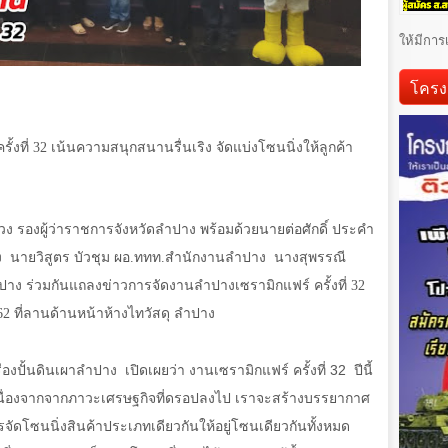
ให้มีการ
โครง
้งที่
32
เน้นความสนุกสนานรื่นเริง จัดแบ่งโซนนิ่งให้ลูกค้า
ง รองผู้ว่าราชการจังหวัดลำปาง พร้อมด้วยนายต่อศักดิ์ ประคำ
ง
นายวิสูตร บัวชุม ผอ.ททท.สำนักงานลำปาง
นางสุพรรณี
ำปาง ร่วมกันแถลงข่าวการจัดงานลำปางเซรามิกแฟร์ ครั้งที่
32
62
ที่ลานด้านหน้าห้างไทวัสดุ ลำปาง
งปั้นดินเผาลำปาง เปิดเผยว่า งานเซรามิกแฟร์ ครั้งที่
32
ปีนี้
นื่องจากจากภาวะเศรษฐกิจที่ดรอปลงไป เราจะสร้างบรรยากาศ
จัดโซนนิ่งสินค้าประเภทเดียวกันให้อยู่โซนเดียวกันทั้งหมด