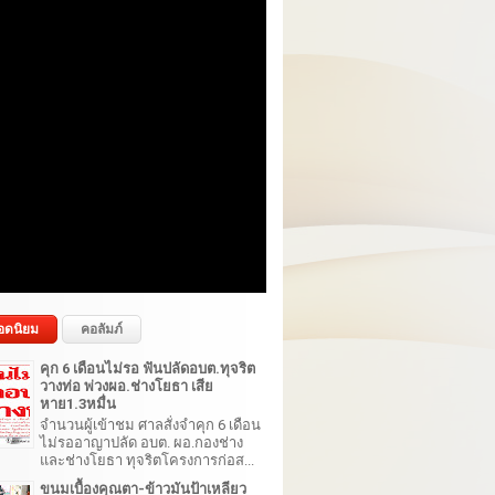
อดนิยม
คอลัมภ์
คุก 6 เดือนไม่รอ ฟันปลัดอบต.ทุจริต
วางท่อ พ่วงผอ.ช่างโยธา เสีย
หาย1.3หมื่น
จำนวนผู้เข้าชม ศาลสั่งจำคุก 6 เดือน
ไม่รออาญาปลัด อบต. ผอ.กองช่าง
และช่างโยธา ทุจริตโครงการก่อส...
ขนมเบื้องคุณตา-ข้าวมันป้าเหลียว