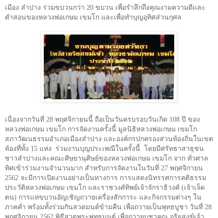
เมือง ลำปาง ร่วมขบวนกว่า 20 ขบวน เพื่อรำลึกถึงคุณงามความดีและ
คำสอนของหลวงพ่อเกษม เขมโก และเพื่อทำบุญอุทิศส่วนกุศล
เนื่องจากวันที่ 28 พฤศจิกายนนี้ ถือเป็นวันครบรอบวันเกิด 108 ปี ของ
หลวงพ่อเกษม เขมโก การจัดงานครั้งนี้ มูลนิธิหลวงพ่อเกษม เขมโก
สภาวัฒนธรรมอำเภอเมืองลำปาง และองค์กรปกครองส่วนท้องถิ่นในเขต
ท้องที่ทั้ง 15 แห่ง
ร่วมงานบุญประเพณีในครั้งนี้
โดยมีศรัทธาสาธุชน
ชาวลำปางและคณะศิษยานุศิษย์ของหลวงพ่อเกษม เขมโก จาก ทั่วศาล
ทิศเข้าร่วมงานจำนวนมาก สำหรับการจัดงานในวันที่ 27 พฤศจิกายน
2562 จะมีการเปิดงานอย่างเป็นทางการ การแสดงนิทรรศการคติธรรม
ประวัติหลวงพ่อเกษม เขมโก และราชวงศ์ทิพย์เจ้าจักราธิวงศ์ (เจ้าเจ็ด
ตน) การแห่ขบวนอัญเชิญถวายเครื่องสักการะ และกิจกรรมต่างๆ ใน
ภาคค่ำ พร้อมทั้งร่วมกันสวดมนต์ข้ามคืน เพื่อถวายเป็นพุทธบูชา วันที่ 28
พฤศจิกายน 2562 พิธีสวดพระพุทธมนต์ เพื่อถวายบูชาคุณ อริยสงฆ์เจ้า