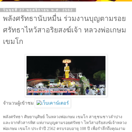
วันพุธที่ 27 พฤศจิกายน พ.ศ. 2562
พลังศรัทธานับหมื่น ร่วมงานบุญตามรอย
ศรัทธาไหว้สาอริยสงฆ์เจ้า หลวงพ่อเกษม
เขมโก
จำนวนผู้เข้าชม
พลังศรัทธา ศิษยานุศิษย์ ในหลวงพ่อเกษม เขมโก สาธุชนชาวลำปาง
และจากทั่วสารทิศ แห่งานบุญตามรอยศรัทธา ไหว้สาอริยสงฆ์เจ้าหลวง
พ่อเกษม เขมโก ประจำปี 2562 ครบรอบอายุ 108 ปี เพื่อรำลึกถึงคุณงาม