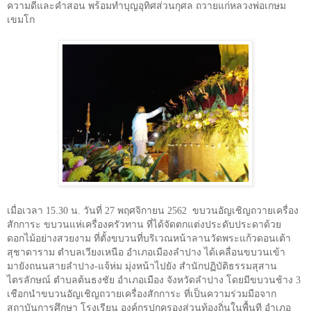
ความดีและคำสอน พร้อมทำบุญอุทิศส่วนกุศล ถวายแก่หลวงพ่อเกษม
เขมโก
เมื่อเวลา 15.30 น. วันที่ 27 พฤศจิกายน 2562
ขบวนอัญเชิญถวายเครื่อง
สักการะ ขบวนแห่เครื่องครัวทาน ที่ได้จัดตกแต่งประดับประดาด้วย
ดอกไม้อย่างสวยงาม ที่ตั้งขบวนที่บริเวณหน้าลานวัดพระแก้วดอนเต้า
สุชาดาราม ตำบลเวียงเหนือ อำเภอเมืองลำปาง ได้เคลื่อนขบวนเข้า
มายังถนนสายลำปาง-แจ้ห่ม มุ่งหน้าไปยัง สำนักปฏิบัติธรรมสุสาน
ไตรลักษณ์ ตำบลต้นธงชัย อำเภอเมือง จังหวัดลำปาง โดยมีขบวนช้าง 3
เชือกนำขบวนอัญเชิญถวายเครื่องสักการะ ที่เป็นความร่วมมือจาก
สถาบันการศึกษา โรงเรียน องค์กรปกครองส่วนท้องถิ่นในพื้นที อำเภอ