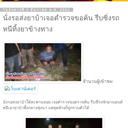
วันอังคารที่ 3 ธันวาคม พ.ศ. 2562
นั่งรอส่งยาบ้าเจอตำรวจขอค้น รีบซิ่งรถ
หนีทิ้งยาข้างทาง
จำนวนผู้เข้าชม
นั่งรอส่งยาบ้าใต้สะพานลอย เจ
อตำรวจขอตรวจค้น รีบขี่รถจักยานยนต์
หนีเอายาบ้าทิ้งกลางทุ่งนา แต่สุดท้ายก็ถูกรวบตัวได้