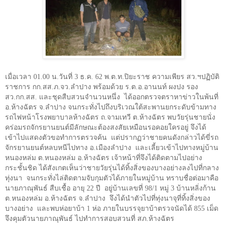
เมื่อเวลา 01.00 น.วันที่ 3 ธ.ค. 62 พ.ต.ท.ปิยะราช ความเพียร สว.ฯปฏิบัติ
ราชการ กก.สส.ภ.จว.ลำปาง พร้อมด้วย ร.ต.อ.อานนท์ ผงปง รอง
สว.กก.สส. และชุดสืบสวนจำนวนหนึ่ง
ได้ออกตรวจตราหาข่าวในพ้นที่
อ.ห้างฉัตร จ.ลำปาง จนกระทั่งไปถึงบริเวณใต้สะพานยกระดับข้ามทาง
รถไฟหน้าโรงพยาบาลห้างฉัตร ถ.จามเทวี ต.ห้างฉัตร พบวัยรุ่นชายนั่ง
คร่อมรถจักรยานยนต์มีลักษณะต้องสงสัยเหมือนรอคอยใครอยู่ จึงได้
เข้าไปแสดงตัวขอทำการตรวจค้น
แต่ปรากฏว่าชายคนดังกล่าวได้ขี่รถ
จักรยานยนต์หลบหนีไปทาง อ.เมืองลำปาง
และเลี้ยวเข้าไปทางหมู่บ้าน
หนองหล่ม ต.หนองหล่ม อ.ห้างฉัตร เจ้าหน้าที่จึงได้ติดตามไปอย่าง
กระชั้นชิด ได้สังเกตเห็นว่าชายวัยรุ่นได้ทิ้งสิ่งของบางอย่างลงไปที่กลาง
ทุ่งนา
จนกระทั่งไล่ติดตามจับกุมตัวได้ภายในหมู่บ้าน ทราบชื่อต่อมาคือ
นายภาณุพันธ์ สืบเชื้อ อายุ 22 ปี
อยู่บ้านเลขที่ 98/1 หมู่ 3 บ้านหลิ่งก้าน
ต.หนองหล่ม อ.ห้างฉัตร จ.ลำปาง
จึงได้นำตัวไปที่ทุ่งนาจุที่ทิ้งสิ่งของ
บางอย่าง
และพบห่อยาบ้า 1 ห่อ ภายในบรรจุยาบ้าตรวจนัดได้ 855 เม็ด
จึงคุมตัวนายภาณุพันธ์ ไปทำการสอบสวนที่ สภ.ห้างฉัตร