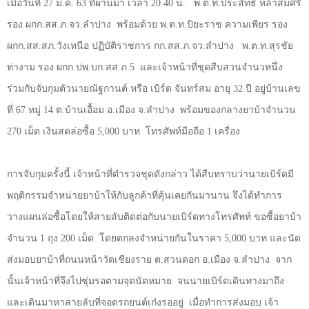
เมื่อวันที่
27
ม.ค.
63
ที่ผ่านมา เวลา
20.40
น.
พ.ต.ท.ประสิทธิ์ หล้าสมศรี
รอง ผกก.สส.ภ.จว.ลำปาง
พร้อมด้วย พ.ต.ท.ปิยะราช ความเพียร รอง
ผกก.สส.สภ.วังเหนือ ปฏิบัติราชการ กก.สส.ภ.จว.ลำปาง
พ.ต.ท.สุรชัย
ท่างาม รอง ผกก.ปพ.บก.สส.ภ.
5
และเจ้าหน้าที่ชุดสืบสวนจำนวหนึ่ง
ร่วมกับจับกุมตัวนายณัฐกานต์ หรือ เบิร์ด จันทร์สม อายุ
32
ปี อยู่บ้านเลข
ที่
67
หมู่
14
ต.บ้านเอื้อม อ.เมือง จ.ลำปาง
พร้อมของกลางยาบ้าจำนวน
270
เม็ด เงินสดล่อซื้อ
5,000
บาท
โทรศัพท์มือถือ
1
เครื่อง
การจับกุมครั้งนี้ เจ้าหน้าที่ตำรวจชุดดังกล่าว ได้สืบทราบว่านายเบิร์ดมี
พฤติกรรมจำหน่ายยาบ้าให้กับลูกค้าที่คุ้นเคยกันมานาน จึงได้ทำการ
วางแผนล่อซื้อโดยให้สายลับติดต่อกับนายเบิร์ดทางโทรศัพท์ ขอซื้อยาบ้า
จำนวน
1
ถุง
200
เม็ด
โดยตกลงจำหน่ายกันในราคา
5,000
บาท และนัด
ส่งมอบยาบ้าที่ถนนหน้าวัดเชียงราย ต.สวนดอก อ.เมือง จ.ลำปาง
จาก
นั้นเจ้าหน้าที่จึงไปซุ่มรอตามจุดนัดหมาย
จนนายเบิร์ดเดินทางมาถึง
และเดินมาหาสายลับที่จอดรถยนต์เก๋งรออยู่
เมื่อทำการส่งมอบ เจ้า