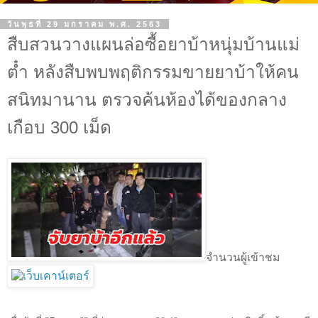
วันพุธที่ 29 มกราคม พ.ศ. 2563
สืบสวนวางแผนล่อซื้อยาบ้าหนุ่มบ้านแม่
ต๋ำ หลังสืบพบพฤติกรรมขายยาบ้าให้คน
สนิทมานาน ตรวจค้นห้องได้ของกลาง
เกือบ 300 เม็ด
จำนวนผู้เข้าชม