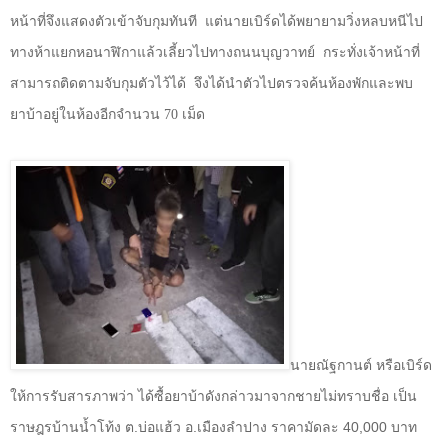
หน้าที่จึงแสดงตัวเข้าจับกุมทันที
แต่นายเบิร์ดได้พยายามวิ่งหลบหนีไป
ทางห้าแยกหอนาฬิกาแล้วเลี้ยวไปทางถนนบุญวาทย์
กระทั่งเจ้าหน้าที่
สามารถติดตามจับกุมตัวไว้ได้
จึงได้นำตัวไปตรวจค้นห้องพักและพบ
ยาบ้าอยู่ในห้องอีกจำนวน
70
เม็ด
นายณัฐกานต์ หรือเบิร์ด
ให้การรับสารภาพว่า ได้ซื้อยาบ้าดังกล่าวมาจากชายไม่ทราบชื่อ เป็น
ราษฎรบ้านน้ำโท้ง ต.บ่อแฮ้ว อ.เมืองลำปาง ราคามัดละ
40,000
บาท