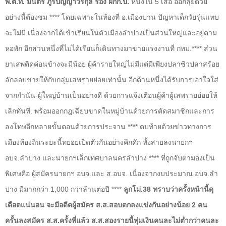
พ.ต.ท. มนตรี ภูริปัญญาวรกุล รอง ผกก.ป.
หนึ่งใน 5 เสือ ออกลุยด้วย
อย่างนี้ต้องชม **** โดยเฉพาะในท้องที่ อ.เมืองปาน ปัญหาเด็กวัยรุ่นแทบ
จะไม่มี เนื่องจากได้เข้าเรียนในตัวเมืองลำปางเป็นส่วนใหญ่และอยู่ตาม
หอพัก อีกส่วนหนึ่งที่ไม่ได้เรียนก็เดินทางมาขายแรงงานที่ กทม.**** ส่วน
ยาเสพติดค่อนข้างจะมีน้อย ผู้ค้ารายใหญ่ไม่มีแต่มีเพียงปลาซิวปลาสร้อย
ลักลอบขายให้กับกลุ่มเสพรายย่อยเท่านั้น อีกด้านหนึ่งได้รับการเอาใจใส่
จากกำนัน-ผู้ใหญ่บ้านเป็นอย่างดี ด้วยการแจ้งเตือนผู้ค้าผู้เสพรายย่อยให้
เลิกทันที. พร้อมออกกฎเฉียบขาดในหมู่บ้านด้วยการตัดสมาชิกและการ
ลงโทษอีกหลายขั้นตอนด้วยการประจาน **** ตบท้ายด้วยข่าวทางการ
เมืองท้องถิ่นระยะนี้ทยอยเปิดตัวกันอย่างคึกคัก ทั้งสายลงนายกฯ
อบจ.ลำปาง และนายกฯเล็กเทศบาลนครลำปาง **** ที่ถูกจับตามองเป็น
พิเศษคือ ผู้สมัครนายกฯ อบจ.และ ส.อบจ. เนื่องจากงบประมาณ อบจ.ลํา
ปาง มีมากกว่า 1
,
000 กว่าล้านต่อปี ****
ลูกโม่.38 ทราบว่าครั้งหน้านี้ดุ
เดือดแน่นอน จะมีอดีตผู้สมัคร ส.ส.สอบตกลงแข่งกันอย่างน้อย 2 คน
ครั้นลงสมัคร ส.ส.ครั้งที่แล้ว ส.ส.สองรายนี้ทุ่มเงินคนละไม่ต่ำกว่าคนละ