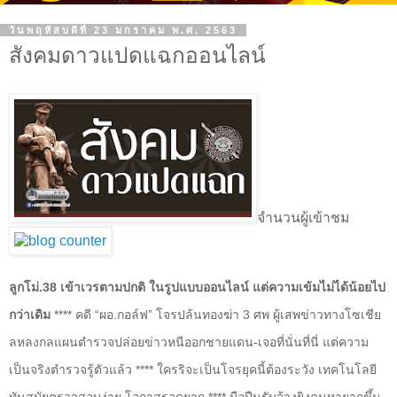
วันพฤหัสบดีที่ 23 มกราคม พ.ศ. 2563
สังคมดาวแปดแฉกออนไลน์
จำนวนผู้เข้าชม
ลูกโม่.38 เข้าเวรตามปกติ ในรูปแบบออนไลน์ แต่ความเข้มไม่ได้น้อยไป
กว่าเดิม
**** คดี “ผอ.กอล์ฟ” โจรปล้นทองฆ่า 3 ศพ ผู้เสพข่าวทางโซเชีย
ลหลงกลแผนตำรวจปล่อยข่าวหนีออกชายแดน-เจอที่นั่นที่นี่ แต่ความ
เป็นจริงตำรวจรู้ตัวแล้ว **** ใครริจะเป็นโจรยุคนี้ต้องระวัง เทคโนโลยี
ทันสมัยตรวจสอบง่าย โอกาสรอดยาก **** มือปืนรับจ้างยิงคนหายากขึ้น