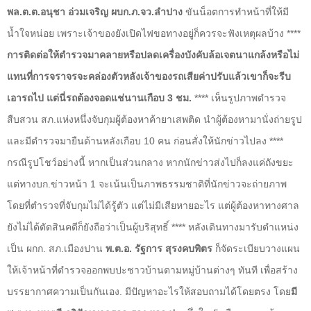
พล.ต.ต.อนุชา อ่วมเจริญ ผบก.ภ.จว.ลำปาง
ขันน็อตการทำหน้าที่ให้มี
น้ำใจหน่อย เพราะเจ้าของยังเปิดไฟขอทางอยู่ก็ควรจะฟังเหตุผลบ้าง ****
การติดต่อให้ตำรวจมาคลายหรือปลดเครื่องบังคับล้อเจตนาแกล้งหรือไม่
แทนที่การจราจรจะคล่องตัวหลังเจ้าของรถเสียค่าปรับแล้วเขาก็จะรีบ
เอารถไป แต่นี่รถต้องจอดแช่นานเกือบ 3 ชม.
**** เห็นรูปภาพตำรวจ
สืบสวน สภ.แห่งหนึ่งจับกุมผู้ต้องหาค้ายาเสพติด นำผู้ต้องหามานั่งถ่ายรูป
และมีตำรวจมายืนด้านหลังเกือบ 10 คน ก่อนสั่งให้นักข่าวไปลง ****
กรณีรูปโชว์อย่างนี้ หากเป็นส่วนกลาง หากนักข่าวส่งไปก็ลงแค่ถังขยะ
แต่ทางบก.ข่าวหน้า 1 จะเน้นเป็นภาพธรรมชาติที่นักข่าวจะถ่ายภาพ
โดยที่ตำรวจที่จับกุมไม่ได้รู้ตัว แต่ไม่มีเสียหายอะไร แต่ผู้ต้องหาทางศาล
ยังไม่ได้ตัดสินคดีก็ยังถือว่าเป็นผู้บริสุทธิ์ **** หลังเดินทางมารับตำแหน่ง
เป็น ผกก. สภ.เมืองปาน
พ.ต.อ. รัฐการ สุรงคบพิตร
ก็จัดระเบียบวางแผน
ให้เจ้าหน้าที่ตำรวจออกพบปะชาวบ้านตามหมู่บ้านต่างๆ ทันที เพื่อสร้าง
บรรยากาศความเป็นกันเอง. มีปัญหาอะไรให้สอบถามได้โดยตรง โดย
มี