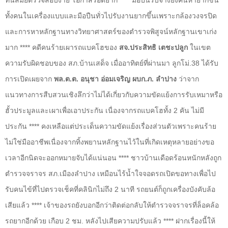
ทั้งคนในเครื่องแบบและมือปืนทั่วไปรับงานยากขึ้นเพราะกล้องวงจรปิด
และการหาหลักฐานทางวิทยาศาสตร์ของตำรวจพิสูจน์หลักฐานเขาเก่ง
มาก **** คดีคนร้ายเผารถแบคโฮของ
สจ.ประสิทธิ เตชะปลูก
ในเขต
ความรับผิดชอบของ สภ.บ้านเสด็จ เมื่ออาทิตย์ที่ผ่านมา ลูกโม่.38 ได้รับ
การเปิดเผยจาก
พล.ต.ต. อนุชา อ่อมเจริญ ผบก.ภ. ลำปาง
ว่าจาก
แนวทางการสืบสวนเชิงลึกว่าไม่ได้เกี่ยวกับความขัดแย้งการรับเหมาหรือ
ฮั้วประมูลและเผาเพื่อเอาประกัน เนื่องจากรถแบคโฮทั้ง 2 คัน ไม่มี
ประกัน **** คงเหลือแต่ประเด็นความขัดแย้งเรื่องส่วนตัวเพราะคนร้าย
ไม่ใช่มืออาชีพเนื่องจากทิ้งพยานหลักฐานไว้ในที่เกิดเหตุหลายอย่างขอ
เวลาอีกนิดจะออกหมายจับได้แน่นอน **** ชาวบ้านเดือดร้อนหนักหลังถูก
ตำรวจจราจร สภ.เมืองลำปาง เหมือนไร้น้ำใจจอดรถเปิดขอทางเพื่อไป
รับคนไข้ที่ไปตรวจเช็คที่คลินิกไม่ถึง 2 นาที รถยนต์ก็ถูกเครื่องบังคับล้อ
เสียแล้ว **** เจ้าของรถยังบอกอีกว่าติดต่อกลับให้ตำรวจจราจรที่ล็อคล้อ
รถยากอีกด้วย เกือบ 2 ชม. หลังไปเสียความปรับแล้ว **** ฝากเรื่องนี้ให้