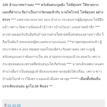
100 ล้านบาทหว่านดะ **** หวังล้มตระกูลดัง
'
โล่ห์สุนทร
'
ให้หายจาก
แผนที่ลําปาง ถือว่าเป็นการวัดรอยเท้ากับ นายไพโรจน์ โล่ห์สุนทร อย่าง
ตรงๆ
**** แต่หากมาลงนายก อบจ.ลำปาง กระสุนจากผู้อุ้มชูคงจะไม่มีอีก
แล้ว เพราะวัดความนิยมแล้วรู้ว่าชาวบ้านไม่เอา แถมส่ายหน้าอีก ****
หากสายดอยเงินจับมือกับบ้านสวนฝ่ายใดฝ่ายหนึ่งส่งคนลงตามข่าวลือ ก็
ถือเป็นฝันร้ายของสองผู้ทะเยอทะยานแน่นอน ****ล่าสุดกลุ่มแตกแล้ว ผู้
ประกาศลง ส.อบจ.ทยอยลาออกไปลงอิสระกันหลายคน เพราะถูกผู้
สนับสนุนบอกว่าต้องการเป็น สจ.ลาออกจากกลุ่มแล้วจะสมหวัง เพราะ
กระสุนหมดและพรรคที่สนับสนุนใส่เกียร์ถอย **** นายกเล็กเทศบาลนคร
ลำปางยิ้มร่าเป็นต่ออยู่แล้วยิ่งลงแข่งหลายกลุ่มยิ่งได้เปรียบ. เพราะชาว
บ้านยังไม่กล้ากาให้เพราะมองแล้วมีแต่ราคาคุย *******
เลือกตั้งท้องถิ่น
บรรเทิงแน่นอน ลูกโม่.38 ฟันธง
***
ที่
01:42:00