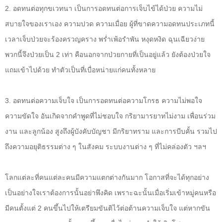
2. อดทนต่อทุกขเวทนา เป็นการอดทนต่อการเจ็บไข้ได้ป่วย ความไม่
สบายใจของเราเอง ความปวด ความเมื่อย ผู้ที่ขาดความอดทนประเภทนี้
เวลาเจ็บป่วยจะร้องครวญคราง พร่ำเพ้อรำพัน หงุดหงิด ฉุนเฉียวง่าย
พวกนี้จึงป่วยเป็น 2 เท่า คือนอกจากป่วยกายที่เป็นอยู่แล้ว ยังต้องป่วยใจ
แถมเข้าไปด้วย ทำตัวเป็นที่เบื่อหน่ายแก่คนทั้งหลาย
3. อดทนต่อความเจ็บใจ เป็นการอดทนต่อความโกรธ ความไม่พอใจ
ความขัดใจ อันเกิดจากคำพูดที่ไม่ชอบใจ กริยามารยาทไม่งาม เพื่อนร่วม
งาน และลูกน้อง สูงถึงผู้บังคับบัญชา มีกริยาทราม และการบีบคั้น รวมไป
ถึงความอยุติธรรมต่าง ๆ ในสังคม ระบบงานต่าง ๆ ที่ไม่คล่องตัว ฯลฯ
โลกแต่ละที่คนแต่ละคนมีความแตกต่างกันมาก โอกาสที่จะได้ทุกอย่าง
เป็นอย่างใจเราต้องการนั้นอย่าพึงคิด เพราะฉะนั้นเมื่อเริ่มเข้าหมู่คนหรือ
มีคนตั้งแต่ 2 คนขึ้นไปให้เตรียมขันติไว้ต่อต้านความเจ็บใจ แต่หากขัน