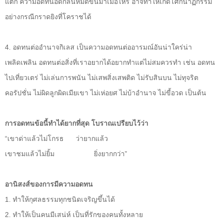
แตก ความอดทนอดกลั้นหมดขึ้นมาเมื่อไหร่ อาจทำให้เกิดโศกนาฏกรรม
อย่างกรณีกราดยิงที่โคราชได้
4. อดทนต่ออำนาจกิเลส เป็นความอดทนต่ออารมณ์อันน่าใคร่น่า
เพลิดเพลิน อดทนต่อสิ่งที่เราอยากได้อยากทำแต่ไม่สมควรทำ เช่น อดทน
ไปเที่ยวเตร่ ไม่เล่นการพนัน ไม่เสพสิ่งเสพติด ไม่รับสินบน ไม่ทุจริต
คอรัปชั่น ไม่ผิดลูกผิดเมียเขา ไม่เห่อยศ ไม่บ้าอำนาจ ไม่ขี้อวด เป็นต้น
การอดทนข้อนี้ทำได้ยากที่สุด โบราณเปรียบไว้ว่า
“เขาด่าแล้วไม่โกรธ
ว่ายากแล้ว
เขาชมแล้วไม่ยิ้ม
ยิ่งยากกว่า”
อานิสงส์ของการมีความอดทน
1. ทำให้กุศลธรรมทุกชนิดเจริญขึ้นได้
2. ทำให้เป็นคนมีเสน่ห์ เป็นที่รักของคนทั้งหลาย