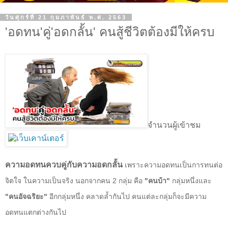
วันศุกร์ที่ 21 กุมภาพันธ์ พ.ศ. 2563
'อดทน'คู่'อดกลั้น' คนสู้ชีวิตต้องมีให้ครบ
จำนวนผู้เข้าชม
ความอดทนควบคู่กับความอดกลั้น
เพราะความอดทนเป็นการทนต่อ
จิตใจ ในความเป็นจริง นอกจากคน 2 กลุ่ม คือ
"คนบ้า"
กลุ่มหนึ่งและ
"คนอัจฉริยะ"
อีกกลุ่มหนึ่ง คลาดล้ำกันไป คนแต่ละกลุ่มก็จะมีความ
อดทนแตกต่างกันไป