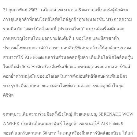
21 กุมภาพันธ์ 2563:
เอไอเอส เซเรเนด เสริมความแข็งแกร่งผู้นำด้าน
การดูแลลูกค้าที่ตอบโจทย์ไลฟ์สไตล์ลูกค้าทุกเจเนอเรชัน ประกาศความ
ร่วมมือ กับ "สตาร์บัคส์ คอฟฟี่ (ประเทศไทย)" แบรนด์เครื่องดื่มและ
กาแฟขวัญใจคนไทย ยอดขายอันดับที่ 1 ของโลก และมีสาขาทั่ว
ประเทศไทยมากกว่า 400 สาขา มอบสิทธิพิเศษสุดว้าวให้ลูกค้าเซเรเนด
สามารถใช้
AIS Points
แลกรับส่วนลดสุดคุ้มค่า เติมเต็มไลฟ์สไตล์คนรุ่น
ใหม่ดื่มด่ำกับรสชาติเครื่องดื่มชั้นเยี่ยมและขนมสุดอร่อยจากสตาร์บัคส์
ตอกย้ำความมุ่งมั่นของเอไอเอสในการส่งมอบสิทธิพิเศษผ่านพันธมิตร
ทางธุรกิจที่หลากหลายและตอบโจทย์ความต้องการของลูกค้าในยุค
ดิจิทัล
จุดพลุประเดิมความร่วมมือครั้งยิ่งใหญ่ ด้วยแคมเปญ
SERENADE WOW
A WEEK
ประจำเดือนกุมภาพันธ์ ให้ลูกค้าเซเรเนดใช้
AIS Points
9
พอยท์ แลกรับส่วนลด 50 บาท ในเมนูเครื่องดื่มสตาร์บัคส์ยอดนิยม ได้แก่