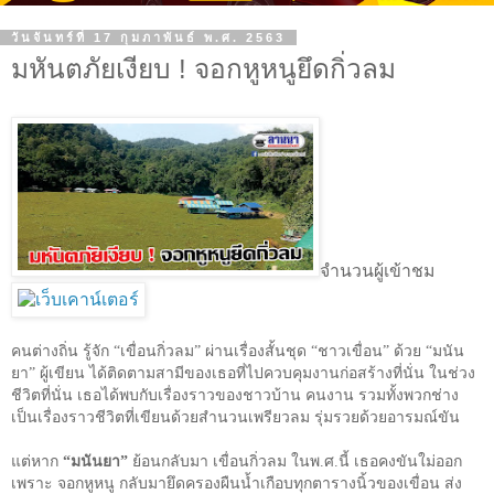
วันจันทร์ที่ 17 กุมภาพันธ์ พ.ศ. 2563
มหันตภัยเงียบ ! จอกหูหนูยึดกิ่วลม
จำนวนผู้เข้าชม
คนต่างถิ่น รู้จัก “เขื่อนกิ่วลม” ผ่านเรื่องสั้นชุด “ชาวเขื่อน” ด้วย “มนัน
ยา” ผู้เขียน ได้ติดตามสามีของเธอที่ไปควบคุมงานก่อสร้างที่นั่น ในช่วง
ชีวิตที่นั่น เธอได้พบกับเรื่องราวของชาวบ้าน คนงาน รวมทั้งพวกช่าง
เป็นเรื่องราวชีวิตที่เขียนด้วยสำนวนเพรียวลม รุ่มรวยด้วยอารมณ์ขัน
แต่หาก
“มนันยา”
ย้อนกลับมา เขื่อนกิ่วลม ในพ.ศ.นี้ เธอคงขันใม่ออก
เพราะ จอกหูหนู กลับมายึดครองผืนน้ำเกือบทุกตารางนิ้วของเขื่อน ส่ง