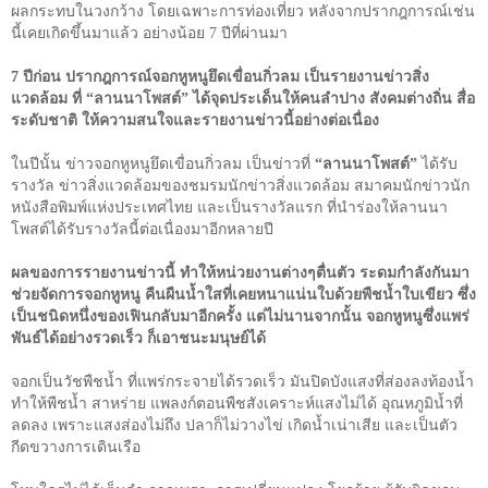
ผลกระทบในวงกว้าง โดยเฉพาะการท่องเที่ยว หลังจากปรากฎการณ์เช่น
นี้เคยเกิดขึ้นมาแล้ว อย่างน้อย
7
ปีที่ผ่านมา
7
ปีก่อน ปรากฎการณ์จอกหูหนูยึดเขื่อนกิ่วลม เป็นรายงานข่าวสิ่ง
แวดล้อม ที่ “ลานนาโพสต์” ได้จุดประเด็นให้คนลำปาง สังคมต่างถิ่น สื่อ
ระดับชาติ ให้ความสนใจและรายงานข่าวนี้อย่างต่อเนื่อง
ในปีนั้น ข่าวจอกหูหนูยึดเขื่อนกิ่วลม เป็นข่าวที่
“ลานนาโพสต์”
ได้รับ
รางวัล ข่าวสิ่งแวดล้อมของชมรมนักข่าวสิ่งแวดล้อม สมาคมนักข่าวนัก
หนังสือพิมพ์แห่งประเทศไทย และเป็นรางวัลแรก ที่นำร่องให้ลานนา
โพสต์ได้รับรางวัลนี้ต่อเนื่องมาอีกหลายปี
ผลของการรายงานข่าวนี้ ทำให้หน่วยงานต่างๆตื่นตัว ระดมกำลังกันมา
ช่วยจัดการจอกหูหนู คืนผืนน้ำใสที่เคยหนาแน่นใบด้วยพืชน้ำใบเขียว ซึ่ง
เป็นชนิดหนึ่งของเฟินกลับมาอีกครั้ง แต่ไม่นานจากนั้น จอกหูหนูซึ่งแพร่
พันธ์ได้อย่างรวดเร็ว ก็เอาชนะมนุษย์ได้
จอกเป็นวัชพืชน้ำ ที่แพร่กระจายได้รวดเร็ว มันปิดบังแสงที่ส่องลงท้องน้ำ
ทำให้พืชน้ำ สาหร่าย แพลงก์ตอนพืชสังเคราะห์แสงไม่ได้ อุณหภูมิน้ำที่
ลดลง เพราะแสงส่องไม่ถึง ปลาก็ไม่วางไข่ เกิดน้ำเน่าเสีย และเป็นตัว
กีดขวางการเดินเรือ