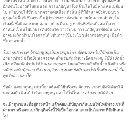
โทษใครไม่ได้เต็มคำ อาจเพราะการเปลี่ยนแปลง โยกย้าย ผู้รับผิดชอบ
อีกทั้งนโยบายที่ไม่แน่นอน การแก้ปัญหาจึงคล้ายไฟไหม้ฟาง คนเปลี่ยน
ไป นโยบายไม่ชัด ขาดความต่อเนื่อง ดังนั้น ผู้ที่มีอำนาจบังคับบัญชา
สูงสุดในพื้นที่ ซึ่งอาจเป็นผู้ว่าราชการจังหวัด หากเห็นความสำคัญใน
เรื่องนี้ ซึ่งมีผลกระทบต่อชาวบ้านที่หาอยู่ หากินที่เขื่อนกิ่วลม ก็ควร
กำหนดเป็นนโยบายระดับจังหวัด วางระบบ การแก้ปัญหาที่ยั่งยืน และ
อาจมองวิกฤติเป็นโอกาสได้ เช่นการใช้ประโยชน์จากจอกหูหนู เมื่อนำ
ขึ้นมาจากน้ำ
ในบางประเทศ ใช้จอกหูหนูเป็นยาสมุนไพร ทั้งต้นและใบใช้ผสมเป็น
อาหารสัตว์ หรือเป็นอาหารสด สำหรับสัตว์เช่น เป็ดและหมู ใช้บำบัดน้ำ
เสีย หรือหมักทำปุ๋ยใช้ในแปลงเกษตร โดยหมักรวมกับพืชน้ำชนิดอื่น หรือ
หมักร่วมกับปุ๋ยคอก ที่สวนจตุจักร กรุงเทพ ยังมีราคาใช้เป็นพืชลอยน้ำใน
ตู้หรืออ่างปลาได้
ข้อดีของจอกหูหนู เช่นนี้อาจต้องมีวิธีบริหาร จัดการ เท่ากับยิงทีเดียวได้
นกสองตัว คือได้กำจัดจอกหูหนู และได้ใช้ในการสร้างรายได้ด้วย
จะเฝ้าดูหายนะที่อยู่ตรงหน้า แล้วค่อยแก้ปัญหากันแบบไฟไหม้ฟางเช่นที่
ผ่านมา หรือจะแปรวิกฤติครั้งนี้ให้เป็นโอกาส และเป็นโอกาสที่ยั่งยืนต่อ
ไป