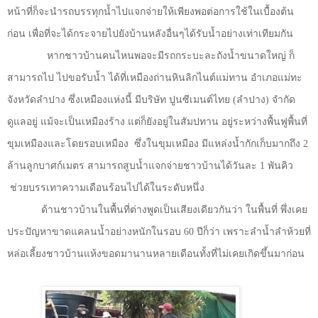
หน้าที่ก็จะนำรถบรรทุกน้ำไปแจกจ่ายให้เพียงพอต่อการใช้ในเบื้องต้น
ก่อน เพื่อที่จะได้กระจายไปยังบ้านหลังอื่นๆได้รับน้ำอย่างเท่าเทียมกัน
หากชาวบ้านคนไหนพอจะมีรถกระบะละถังน้ำขนาดใหญ่ ก็
สามารถไป ไปขอรับน้ำ ได้ที่เหมืองถ่านหินลิกไนต์แม่ทาน อำเภอแม่ทะ
จังหวัดลำปาง ซึ่งเหมืองแห่งนี้ มีบริษัท ปูนซีเมนต์ไทย (ลำปาง) จำกัด
ดูแลอยู่ แม้จะเป็นเหมืองร้าง แต่ก็ยังอยู่ในสัมปทาน อยู่ระหว่างพื้นฟูพื้นที่
ขุมเหมืองและโดยรอบเหมือง
ซึ่งในขุมเหมือง มีแหล่งน้ำกักเก็บมากถึง
2
ล้านลูกบาศก์เมตร สามารถสูบน้ำแจกจ่ายชาวบ้านได้วันละ
1
พันคิว
ช่วยบรรเทาความเดือนร้อนไปได้ในระดับหนึ่ง
ด้านชาวบ้านในพื้นที่ต่างพูดเป็นเสียงเดียวกันว่า ในพื้นที่ พึ่งเคย
ประปัญหาขาดแคลนน้ำอย่างหนักในรอบ
60
ปีก็ว่า เพราะลำน้ำลำห้วยที่
หล่อเลี้ยงชาวบ้านแห้งขอดมานานหลายเดือนทั้งที่ไม่เคยเกิดขึ้นมาก่อน