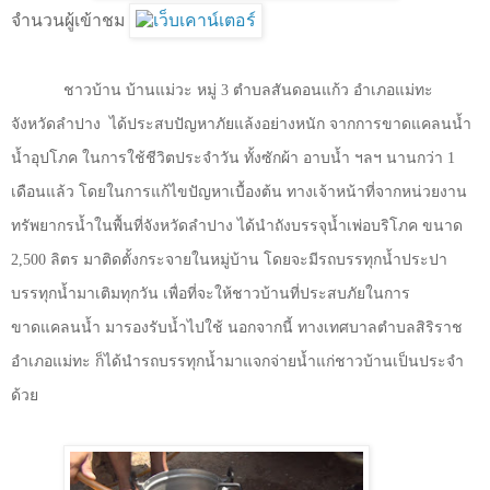
จำนวนผู้เข้าชม
ชาวบ้าน บ้านแม่วะ หมู่
3
ตำบลสันดอนแก้ว อำเภอแม่ทะ
จังหวัดลำปาง
ได้ประสบปัญหาภัยแล้งอย่างหนัก จากการขาดแคลนน้ำ
น้ำอุปโภค ในการใช้ชีวิตประจำวัน ทั้งซักผ้า อาบน้ำ ฯลฯ นานกว่า
1
เดือนแล้ว โดยในการแก้ไขปัญหาเบื้องต้น ทางเจ้าหน้าที่จากหน่วยงาน
ทรัพยากรน้ำในพื้นที่จังหวัดลำปาง ได้นำถังบรรจุน้ำเพ่อบริโภค ขนาด
2,500
ลิตร มาติดตั้งกระจายในหมู่บ้าน โดยจะมีรถบรรทุกน้ำประปา
บรรทุกน้ำมาเติมทุกวัน เพื่อที่จะให้ชาวบ้านที่ประสบภัยในการ
ขาดแคลนน้ำ มารองรับน้ำไปใช้ นอกจากนี้ ทางเทศบาลตำบลสิริราช
อำเภอแม่ทะ ก็ได้นำรถบรรทุกน้ำมาแจกจ่ายน้ำแก่ชาวบ้านเป็นประจำ
ด้วย