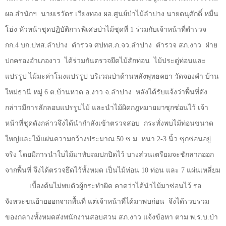
ผอ.สำนักฯ
นายเรวัตร เวียงทอง ผอ.ศูนย์ป่าไม้ลำปาง นายดนุศักดิ์ หมื่น
โฮ่ง หัวหน้าชุดปฏิบัติการพิเศษป่าไม้ชุดที่
1
ร่วมกับเจ้าหน้าที่ตำรวจ
กก.
4
บก.ปทส.ลำปาง
ตำรวจ ศปทส.ภ.จว.ลำปาง
ตำรวจ สภ.งาว
ฝ่าย
ปกครองอำเภองาว
ได้ร่วมกันตรวจยึดไม้สักท่อน
ไม้ประดู่ท่อนและ
แปรรูป ไม้มะค่าโมงแปรรูป บริเวณป่าด้านหลังพุทธคยา วัดจองคำ บ้าน
ใหม่ธานี หมู่
6
ต.บ้านหวด อ.งาว จ.ลำปาง
หลังได้รับแจ้งว่าพื้นที่ดัง
กล่าวมีการลักลอบแปรรูปไม้ และนำไม้ผิดกฎหมายมาซุกซ่อนไว้ เจ้า
หน้าที่ชุดดังกล่าวจึงได้นำกำลังเข้าตรวจสอบ
กระทั่งพบไม้ท่อนขนาด
ใหญ่และไม้แผ่นความกว้างประมาณ
50
ซ.ม. หนา
2-3
นิ้ว ซุกซ่อนอยู่
จริง โดยมีการนำใบไม้มาทับถมปกปิดไว้ บางส่วนเตรียมจะชักลากออก
จากพื้นที่ จึงได้ตรวจยึดไว้ทั้งหมด เป็นไม้ท่อน
10
ท่อน และ
7
แผ่นเหลี่ยม
เบื้องต้นไม่พบตัวผู้กระทำผิด คาดว่าได้นำไม้มาซ่อนไว้ รอ
จังหวะขนย้ายออกจากพื้นที่ แต่เจ้าหน้าที่ได้มาพบก่อน
จึงได้รวบรวม
ของกลางทั้งหมดส่งพนักงานสอบสวน สภ.งาว แจ้งข้อหา ตาม พ.ร.บ.ป่า