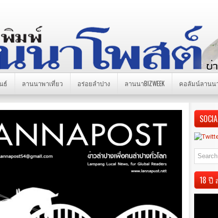
นธ์
ลานนาพาเที่ยว
อร่อยลำปาง
ลานนาBIZWEEK
คอลัมน์ลานน
SOCIA
18 ป