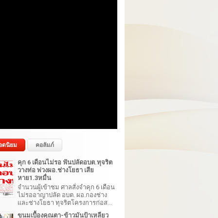
อดนิยม
คอลัมภ์
คุก 6 เดือนไม่รอ ฟันปลัดอบต.ทุจริต
วางท่อ พ่วงผอ.ช่างโยธา เสีย
หาย1.3หมื่น
จำนวนผู้เข้าชม ศาลสั่งจำคุก 6 เดือน
ไม่รออาญาปลัด อบต. ผอ.กองช่าง
และช่างโยธา ทุจริตโครงการก่อส...
ขนมเบื้องคุณตา-ข้าวมันป้าเหลียว