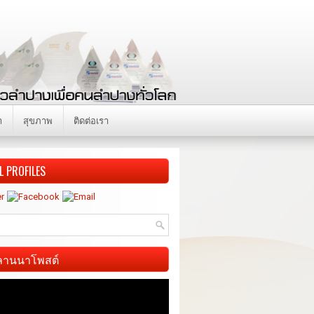
า
สุขภาพ
ติดต่อเรา
L PROFILES
ี ลานนาโพสต์