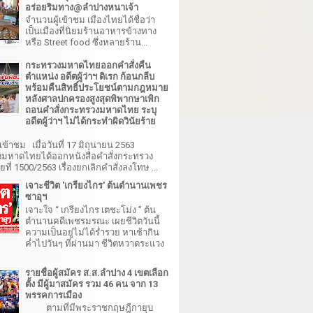
อร่อยริมทาง@ลำปางหนาเจ้า
จำนวนผู้เข้าชม เมืองไทยได้ชื่อว่า
เป็นเมืองที่นิยมร้านอาหารข้างทาง
หรือ Street food ซึ่งหลายร้าน...
กระทรวงมหาดไทยออกคำสั่งคืน
ตำแหน่ง อดีตผู้ว่าฯ ดิเรก ก้อนกลีบ
พร้อมคืนสิทธิ์ประโยชน์ตามกฎหมาย
หลังศาลปกครองสูงสุดพิพากษาเพิก
ถอนคำสั่งกระทรวงมหาดไทย ระบุ
อดีตผู้ว่าฯ ไม่ได้กระทำผิดวินัยร้าย
เข้าชม เมื่อวันที่ 17 มิถุนายน 2563
มหาดไทยได้ออกหนังสือคำสั่งกระทรวง
ี่ 1500/2563 เรื่องยกเลิกคำสั่งลงโทษ ...
เจาะชีวิต 'เกรียงไกร' ต้นตำนานเพชร
ซาอุฯ
เจาะใจ “ เกรียงไกร เตชะโม่ง ” ต้น
ตำนานคดีเพชรมรณะ เผยชีวิตวันนี้
ความเป็นอยู่ไม่ได้ร่ำรวย หาเช้ากิน
ค่ำไปวันๆ ที่ผ่านมา ชีวิตหวาดระแวง
รายชื่อผู้สมัคร ส.ส.ลำปาง 4 เขตเลือก
ตั้ง มีผู้มาสมัคร รวม 46 คน จาก 13
พรรคการเมือง
ตามที่มีพระราชกฤษฎีกายุบ