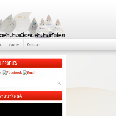
า
สุขภาพ
ติดต่อเรา
L PROFILES
ี ลานนาโพสต์