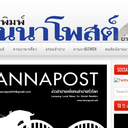
นธ์
ลานนาพาเที่ยว
อร่อยลำปาง
ลานนาBIZWEEK
คอลัมน์ลานน
SOCIA
18 ป