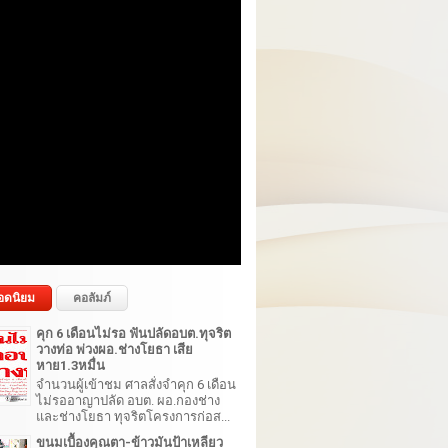
อดนิยม
คอลัมภ์
คุก 6 เดือนไม่รอ ฟันปลัดอบต.ทุจริต
วางท่อ พ่วงผอ.ช่างโยธา เสีย
หาย1.3หมื่น
จำนวนผู้เข้าชม ศาลสั่งจำคุก 6 เดือน
ไม่รออาญาปลัด อบต. ผอ.กองช่าง
และช่างโยธา ทุจริตโครงการก่อส...
ขนมเบื้องคุณตา-ข้าวมันป้าเหลียว