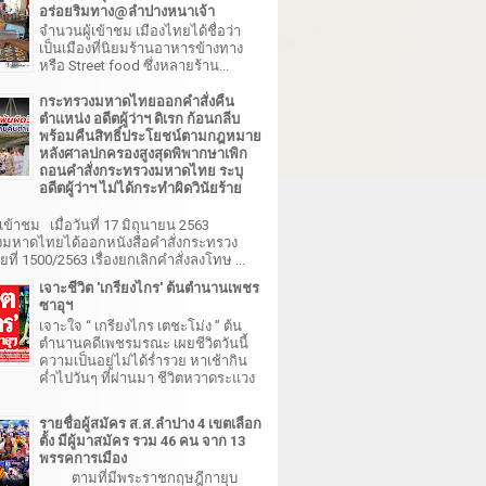
อร่อยริมทาง@ลำปางหนาเจ้า
จำนวนผู้เข้าชม เมืองไทยได้ชื่อว่า
เป็นเมืองที่นิยมร้านอาหารข้างทาง
หรือ Street food ซึ่งหลายร้าน...
กระทรวงมหาดไทยออกคำสั่งคืน
ตำแหน่ง อดีตผู้ว่าฯ ดิเรก ก้อนกลีบ
พร้อมคืนสิทธิ์ประโยชน์ตามกฎหมาย
หลังศาลปกครองสูงสุดพิพากษาเพิก
ถอนคำสั่งกระทรวงมหาดไทย ระบุ
อดีตผู้ว่าฯ ไม่ได้กระทำผิดวินัยร้าย
เข้าชม เมื่อวันที่ 17 มิถุนายน 2563
มหาดไทยได้ออกหนังสือคำสั่งกระทรวง
ี่ 1500/2563 เรื่องยกเลิกคำสั่งลงโทษ ...
เจาะชีวิต 'เกรียงไกร' ต้นตำนานเพชร
ซาอุฯ
เจาะใจ “ เกรียงไกร เตชะโม่ง ” ต้น
ตำนานคดีเพชรมรณะ เผยชีวิตวันนี้
ความเป็นอยู่ไม่ได้ร่ำรวย หาเช้ากิน
ค่ำไปวันๆ ที่ผ่านมา ชีวิตหวาดระแวง
รายชื่อผู้สมัคร ส.ส.ลำปาง 4 เขตเลือก
ตั้ง มีผู้มาสมัคร รวม 46 คน จาก 13
พรรคการเมือง
ตามที่มีพระราชกฤษฎีกายุบ