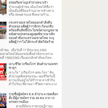
อร่อยริมทาง@ลำปางหนาเจ้า
จำนวนผู้เข้าชม เมืองไทยได้ชื่อว่า
เป็นเมืองที่นิยมร้านอาหารข้างทาง
หรือ Street food ซึ่งหลายร้าน...
กระทรวงมหาดไทยออกคำสั่งคืน
ตำแหน่ง อดีตผู้ว่าฯ ดิเรก ก้อนกลีบ
พร้อมคืนสิทธิ์ประโยชน์ตามกฎหมาย
หลังศาลปกครองสูงสุดพิพากษาเพิก
ถอนคำสั่งกระทรวงมหาดไทย ระบุ
อดีตผู้ว่าฯ ไม่ได้กระทำผิดวินัยร้าย
เข้าชม เมื่อวันที่ 17 มิถุนายน 2563
มหาดไทยได้ออกหนังสือคำสั่งกระทรวง
ี่ 1500/2563 เรื่องยกเลิกคำสั่งลงโทษ ...
เจาะชีวิต 'เกรียงไกร' ต้นตำนานเพชร
ซาอุฯ
เจาะใจ “ เกรียงไกร เตชะโม่ง ” ต้น
ตำนานคดีเพชรมรณะ เผยชีวิตวันนี้
ความเป็นอยู่ไม่ได้ร่ำรวย หาเช้ากิน
ค่ำไปวันๆ ที่ผ่านมา ชีวิตหวาดระแวง
รายชื่อผู้สมัคร ส.ส.ลำปาง 4 เขตเลือก
ตั้ง มีผู้มาสมัคร รวม 46 คน จาก 13
พรรคการเมือง
ตามที่มีพระราชกฤษฎีกายุบ