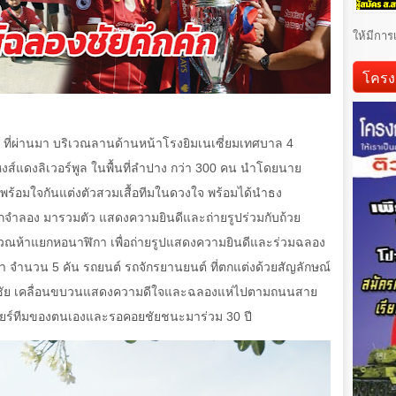
ให้มีการ
โครง
3
ที่ผ่านมา บริเวณลานด้านหน้าโรงยิมเนเซี่ยมเทศบาล 4
หงส์แดงลิเวอร์พูล ในพื้นที่ลำปาง กว่า 300 คน นำโดยนาย
งพร้อมใจกันแต่งตัวสวมเสื้อทีมในดวงใจ พร้อมได้นำธง
ลีกจำลอง มารวมตัว แสดงความยินดีและถ่ายรูปร่วมกับถ้วย
ิเวณห้าแยกหอนาฬิกา เพื่อถ่ายรูปแสดงความยินดีและร่วมฉลอง
ม้า จำนวน 5 คัน รถยนต์ รถจักรยานยนต์ ที่ตกแต่งด้วยสัญลักษณ์
ชัย เคลื่อนขบวนแสดงความดีใจและฉลองแห่ไปตามถนนสาย
ชียร์ทีมของตนเองและรอคอยชัยชนะมาร่วม 30 ปี