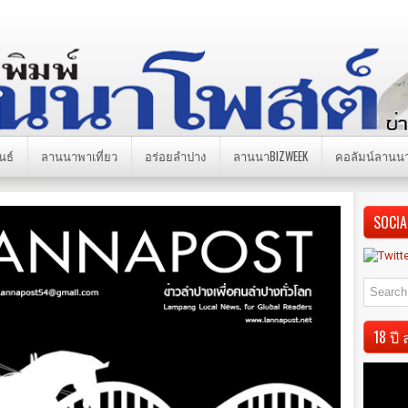
นธ์
ลานนาพาเที่ยว
อร่อยลำปาง
ลานนาBIZWEEK
คอลัมน์ลานน
SOCIA
18 ป