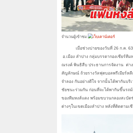
จำนวนผู้เข้าชม
เมื่อช่วงบ่ายของวันที่
26
ก.ค.
6
อ.เมือง ลำปาง กลุ่มบรรดากองเชียร์ทีม
ณรงค์ พินธิสืบ ประธานการจัดงาน
ต่า
สัญลักษณ์ ถ้วยรางวัลฟุตบอลพรีเมียร์ห
จำลอง กันอย่างดีใจ จากนั้นได้พากันบร
ชัยชนะร่วมกัน ก่อนที่จะได้พากันขึ้นรถ
ของทีมหงส์แดง พร้อมขบวนกลองสะบัด
ต่างๆในเขตเมืองลำปาง หลังที่ติดตามเ