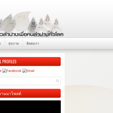
า
สุขภาพ
ติดต่อเรา
L PROFILES
ี ลานนาโพสต์