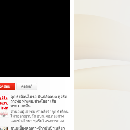
อดนิยม
คอลัมภ์
คุก 6 เดือนไม่รอ ฟันปลัดอบต.ทุจริต
วางท่อ พ่วงผอ.ช่างโยธา เสีย
หาย1.3หมื่น
จำนวนผู้เข้าชม ศาลสั่งจำคุก 6 เดือน
ไม่รออาญาปลัด อบต. ผอ.กองช่าง
และช่างโยธา ทุจริตโครงการก่อส...
ขนมเบื้องคุณตา-ข้าวมันป้าเหลียว