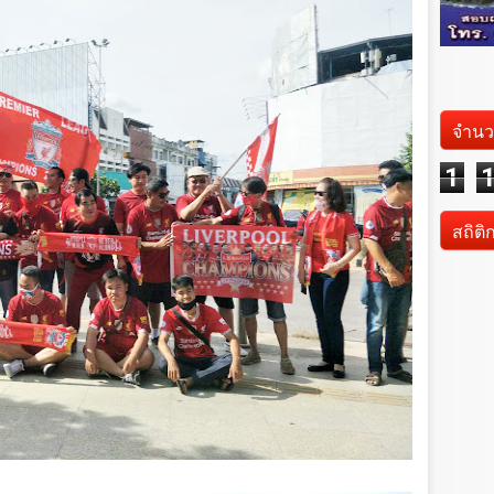
จำนว
1
สถิติ