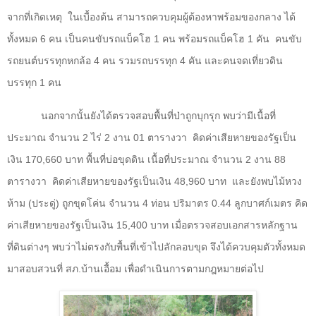
จากที่เกิดเหตุ
ในเบื้องต้น สามารถควบคุมผู้ต้องหาพร้อมของกลาง ได้
ทั้งหมด
6
คน เป็นคนขับรถแบ็คโฮ
1
คน พร้อมรถแบ็คโฮ
1
คัน
คนขับ
รถยนต์บรรทุกหกล้อ
4
คน รวมรถบรรทุก
4
คัน และคนจดเที่ยวดิน
บรรทุก
1
คน
นอกจากนั้นยังได้ตรวจสอบพื้นที่ป่าถูกบุกรุก พบว่ามีเนื้อที่
ประมาณ จำนวน
2
ไร่
2
งาน
01
ตารางวา
คิดค่าเสียหายของรัฐเป็น
เงิน
170,660
บาท พื้นที่บ่อขุดดิน เนื้อที่ประมาณ จำนวน
2
งาน
88
ตารางวา
คิดค่าเสียหายของรัฐเป็นเงิน
48,960
บาท
และยังพบไม้หวง
ห้าม (ประดู่) ถูกขุดโค่น จำนวน
4
ท่อน ปริมาตร
0.44
ลูกบาศก์เมตร คิด
ค่าเสียหายของรัฐเป็นเงิน
15,400
บาท เมื่อตรวจสอบเอกสารหลักฐาน
ที่ดินต่างๆ พบว่าไม่ตรงกับพื้นที่เข้าไปลักลอบขุด จึงได้ควบคุมตัวทั้งหมด
มาสอบสวนที่ สภ.บ้านเอื้อม เพื่อดำเนินการตามกฎหมายต่อไป