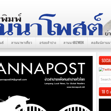
นธ์
ลานนาพาเที่ยว
อร่อยลำปาง
ลานนาBIZWEEK
คอลัมน์ลานน
SOCIA
18 ป