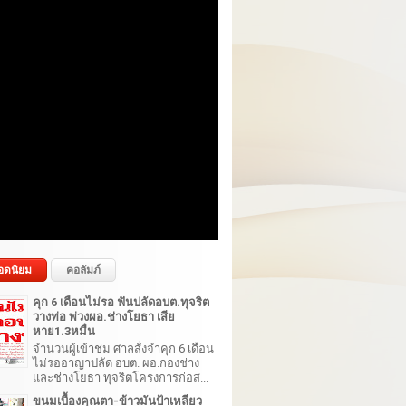
อดนิยม
คอลัมภ์
คุก 6 เดือนไม่รอ ฟันปลัดอบต.ทุจริต
วางท่อ พ่วงผอ.ช่างโยธา เสีย
หาย1.3หมื่น
จำนวนผู้เข้าชม ศาลสั่งจำคุก 6 เดือน
ไม่รออาญาปลัด อบต. ผอ.กองช่าง
และช่างโยธา ทุจริตโครงการก่อส...
ขนมเบื้องคุณตา-ข้าวมันป้าเหลียว