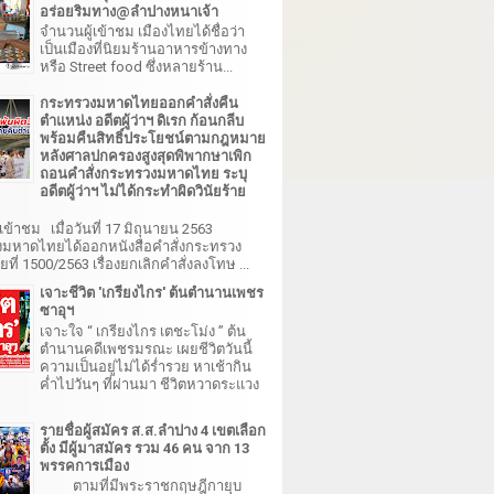
อร่อยริมทาง@ลำปางหนาเจ้า
จำนวนผู้เข้าชม เมืองไทยได้ชื่อว่า
เป็นเมืองที่นิยมร้านอาหารข้างทาง
หรือ Street food ซึ่งหลายร้าน...
กระทรวงมหาดไทยออกคำสั่งคืน
ตำแหน่ง อดีตผู้ว่าฯ ดิเรก ก้อนกลีบ
พร้อมคืนสิทธิ์ประโยชน์ตามกฎหมาย
หลังศาลปกครองสูงสุดพิพากษาเพิก
ถอนคำสั่งกระทรวงมหาดไทย ระบุ
อดีตผู้ว่าฯ ไม่ได้กระทำผิดวินัยร้าย
เข้าชม เมื่อวันที่ 17 มิถุนายน 2563
มหาดไทยได้ออกหนังสือคำสั่งกระทรวง
ี่ 1500/2563 เรื่องยกเลิกคำสั่งลงโทษ ...
เจาะชีวิต 'เกรียงไกร' ต้นตำนานเพชร
ซาอุฯ
เจาะใจ “ เกรียงไกร เตชะโม่ง ” ต้น
ตำนานคดีเพชรมรณะ เผยชีวิตวันนี้
ความเป็นอยู่ไม่ได้ร่ำรวย หาเช้ากิน
ค่ำไปวันๆ ที่ผ่านมา ชีวิตหวาดระแวง
รายชื่อผู้สมัคร ส.ส.ลำปาง 4 เขตเลือก
ตั้ง มีผู้มาสมัคร รวม 46 คน จาก 13
พรรคการเมือง
ตามที่มีพระราชกฤษฎีกายุบ