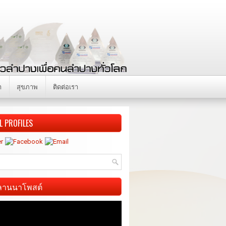
า
สุขภาพ
ติดต่อเรา
L PROFILES
ี ลานนาโพสต์