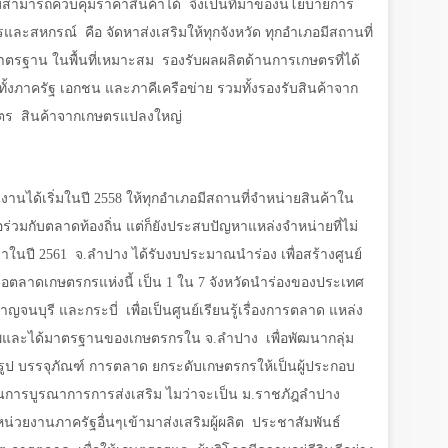
ม่สามารถควบคุมราคาสินค้าได้
จึงเป็นที่มาของนโยบายการ
ตรและสหกรณ์
คือ จัดหาส่งเสริมให้ทุกจังหวัด ทุกอำเภอมีสถานที่
มาตรฐาน ในพื้นที่เหมาะสม
รองรับผลผลิตด้านการเกษตรที่ได้
 ทั้งภาครัฐ เอกชน และภาคีเครือข่าย รวมทั้งรองรับสินค้าจาก
ษตร
สินค้าจากเกษตรแปลงใหญ่
งานได้เริ่มในปี
2558
ให้ทุกอำเภอมีสถานที่จำหน่ายสินค้าใน
ือร่วมกับตลาดท้องถิ่น แต่ก็ยังประสบปัญหาแหล่งจำหน่ายที่ไม่
มาในปี
2561
จ.ลำปาง ได้รับงบประมาณนำร่อง เพื่อสร้างศูนย์
รือตลาดเกษตรกรแห่งนี้ เป็น
1
ใน
7
จังหวัดนำร่องของประเทศ
กาญจนบุรี และกระบี่
เพื่อเป็นศูนย์เรียนรู้เรื่องการตลาด แหล่ง
ภาพและได้มาตรฐานของเกษตรกรใน จ.ลำปาง
เพื่อพัฒนากลุ่ม
ูป บรรจุภัณฑ์ การตลาด ยกระดับเกษตรกรให้เป็นผู้ประกอบ
ในการบูรณาการการส่งเสริม ไมว่าจะเป็น ม.ราชภัฎลำปาง
หน่วยงานภาครัฐอื่นๆเข้ามาส่งเสริมผู้ผลิต
ประชาสัมพันธ์