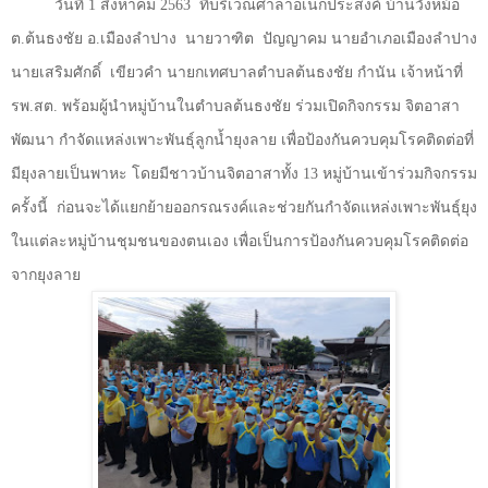
วันที่ 1 สิงหาคม 2563
ที่บริเวณศาลาอเนกประสงค์ บ้านวังหม้อ
ต.ต้นธงชัย อ.เมืองลำปาง
นายวาฑิต
ปัญญาคม นายอำเภอเมืองลำปาง
นายเสริมศักดิ์
เขียวคำ นายกเทศบาลตำบลต้นธงชัย กำนัน เจ้าหน้าที่
รพ.สต. พร้อมผู้นำหมู่บ้านในตำบลต้นธงชัย ร่วมเปิดกิจกรรม จิตอาสา
พัฒนา กำจัดแหล่งเพาะพันธุ์ลูกน้ำยุงลาย เพื่อป้องกันควบคุมโรคติดต่อที่
มียุงลายเป็นพาหะ โดยมีชาวบ้านจิตอาสาทั้ง 13 หมู่บ้านเข้าร่วมกิจกรรม
ครั้งนี้
ก่อนจะได้แยกย้ายออกรณรงค์และช่วยกันกำจัดแหล่งเพาะพันธุ์ยุง
ในแต่ละหมู่บ้านชุมชนของตนเอง เพื่อเป็นการป้องกันควบคุมโรคติดต่อ
จากยุงลาย