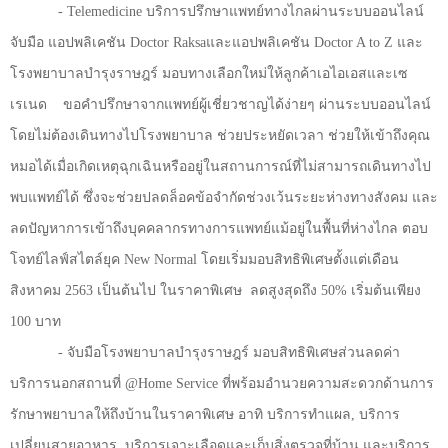
- Telemedicine
บริการปรึกษาแพทย์ทางไกลผ่านระบบออนไลน์
จับมือ แอปพลิเคชัน
Doctor Raksa
และแอปพลิเคชัน
Doctor A to Z
และ
โรงพยาบาลบำรุงราษฎร์ มอบทางเลือกใหม่ให้ลูกค้าเอไอเอสและเซ
เรเนด
ขอคำปรึกษาจากแพทย์ผู้เชี่ยวชาญได้ง่ายๆ ผ่านระบบออนไลน์
โดยไม่ต้องเดินทางไปโรงพยาบาล ช่วยประหยัดเวลา ช่วยให้เข้าถึงคุณ
หมอได้เมื่อเกิดเหตุฉุกเฉินหรืออยู่ในสถานการณ์ที่ไม่สามารถเดินทางไป
พบแพทย์ได้ ซึ่งจะช่วยปลดล็อคข้อจำกัดช่วงเว้นระยะห่างทางสังคม และ
ลดปัญหาการเข้าถึงบุคคลากรทางการแพทย์แม้อยู่ในพื้นที่ห่างไกล ตอบ
โจทย์ไลฟ์สไตล์ยุค
New Normal
โดยเริ่มมอบสิทธิพิเศษตั้งแต่เดือน
สิงหาคม
2563
เป็นต้นไป ในราคาพิเศษ
ลดสูงสุดถึง
50%
เริ่มต้นเพียง
100
บาท
-
จับมือโรงพยาบาลบำรุงราษฎร์ มอบสิทธิพิเศษส่วนลดค่า
บริการนอกสถานที่
@Home Service
ที่พร้อมอำนวยความสะดวกด้านการ
รักษาพยาบาลให้ถึงบ้านในราคาพิเศษ อาทิ บริการทำแผล
,
บริการ
เปลี่ยนสายอาหาร
,
บริการเจาะเลือดและเก็บสิ่งตรวจที่บ้าน และบริการ