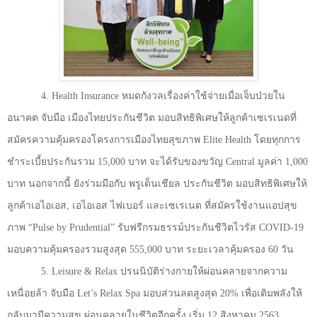
4. Health Insurance
หมดกังวลเรื่องค่าใช้จ่ายเมื่อเจ็บป่วยใน
อนาคต จับมือ เมืองไทยประกันชีวิต มอบสิทธิพิเศษให้ลูกค้าเซเรเนดที่
สมัครความคุ้มครองโครงการเมืองไทยสุขภาพ
Elite Health
โดยทุกการ
ชำระเบี้ยประกันรวม
15,000
บาท จะได้รับของขวัญ
Central
มูลค่า
1,000
บาท นอกจากนี้ ยังร่วมมือกับ พรูเด็นเชียล ประกันชีวิต มอบสิทธิพิเศษให้
ลูกค้าเอไอเอส
,
เอไอเอส ไฟเบอร์ และเซเรเนด ที่สมัครใช้งานแอปสุข
ภาพ “
Pulse by Prudential”
รับฟรีกรมธรรม์ประกันชีวิตไวรัส
COVID-19
มอบความคุ้มครองรวมสูงสุด
555,000
บาท ระยะเวลาคุ้มครอง
60
วัน
5. Leisure & Relax
ปรนนิบัติร่างกายให้ผ่อนคลายจากความ
เหนื่อยล้า จับมือ
Let’s Relax Spa
มอบส่วนลดสูงสุด
20%
เพื่อเติมพลังให้
กลับมามีความสุข ผ่อนคลายในชีวิตอีกครั้ง เริ่ม
12
สิงหาคม
2563