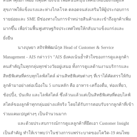
สินค้าคุณภาพอย่างคุ้มค่ายิ่งขึ้น เพื่อสนับสนุนให้คนไทยป้องกันดูแล
สุขภาพให้แข็งแรงและห่างไกลโรค ตลอดจนส่งเสริมให้ผู้ประกอบการ
รายย่อยและ
SME
มีช่องทางในการจำหน่ายสินค้าและเข้าถึงลูกค้าเพิ่ม
มากขึ้น เพื่อร่วมฟื้นฟูเศรษฐกิจประเทศไทยให้กลับมาแข็งแกร่งและ
ยั่งยืน
นางบุษยา สถิรพิพัฒน์กุล
Head of Customer & Service
Management - AIS
กล่าวว่า “
AIS
ยังคงเน้นย้ำหัวใจของการดูแลลูกค้า
คนสำคัญในทุกกลุ่มทุกช่วงวัยอยู่เสมอ ทั้งการดูแลด้านงานบริการและ
สิทธิพิเศษที่ครบทุกไลฟ์สไตล์ ผ่านสิทธิพิเศษต่างๆ ที่เราได้คัดสรรให้กับ
ลูกค้ามาอย่างต่อเนื่องใน
5
แกนหลัก คือ อาหาร-เครื่องดื่ม
,
ท่องเที่ยว
,
ช้อปปิ้ง
,
บันเทิง และไลฟ์สไตล์ ซึ่งล้วนแล้วแต่เป็นสิทธิพิเศษที่ตอบไลฟ์
สไตล์ของลูกค้าทุกกลุ่มอย่างแท้จริง โดยได้รับการตอบรับจากลูกค้าที่เข้า
ร่วมแคมเปญต่างๆ เป็นจำนวนมาก
และด้วยประสบการณ์การดูแลลูกค้าที่ยึดเอา
Customer Insight
เป็นสำคัญ ทำให้เราพบว่าในช่วงการแพร่ระบาดของโควิด-
19
คนไทย