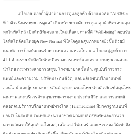
เอไอเอส ตอกย้ำผู้นำด้านการดูแลลูกค้า ด้วยแนวคิด “
AIS360
๐
ที่
1
ตัวจริงครบทุกการดูแล” เดินหน้ายกระดับการดูแลลูกค้าที่ครอบคลุม
ทุกไลฟ์สไตล์ เปิดสิทธิพิเศษแกนใหม่เพื่อสุขภาพที่ดี “
Well-being”
ตอบรับ
ไลฟ์สไตล์คนไทยยุค
New Normal
ที่ใส่ใจดูแลสุขภาพมากยิ่งขึ้นด้วยมี
แนวคิดการป้องกันก่อนรักษา แทนความห่วงใยจากเอไอเอสสู่ลูกค้ากว่า
41.1
ล้านราย จับมือกับพันธมิตรวงการแพทย์และความงามทุกภาคส่วน
นำโดย กระทรวงสาธารณสุข
,
โรงพยาบาลชั้นนำ
,
ศูนย์บริการการ
แพทย์และความงาม
,
บริษัทประกันชีวิต
,
แอปพลิเคชันปรึกษาแพทย์
ออนไลน์ และผู้ประกอบการสินค้าสุขภาพของไทย นำผลิตภัณฑ์สมุนไพร
คุณภาพและบริการด้านสุขภาพความงาม ประกันชีวิต และการแพทย์
ตลอดจนบริการปรึกษาแพทย์ทางไกล (
Telemedicine)
มีมาตรฐานเป็นที่
ยอมรับในระดับประเทศและนานาชาติ มามอบสิทธิพิเศษและอำนวย
ความสะดวกให้ลูกค้าเอไอเอส
,
เอไอเอส ไฟเบอร์ และเซเรเนด ได้เข้าถึง