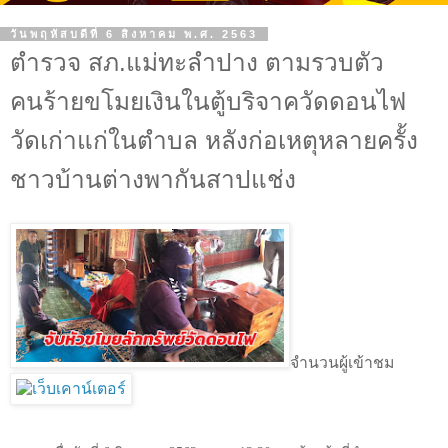
วันพฤหัสบดีที่ 6 สิงหาคม พ.ศ. 2563
ตำรวจ สภ.แม่ทะลำปาง ตามรวบตัว
คนร้ายขโมยเงินในตู้บริจาควัดดอนไฟ
วัดเก่าแก่ในตำบล หลังก่อเหตุหลายครั้ง
ชาวบ้านต่างพากันสาปแช่ง
จำนวนผู้เข้าชม