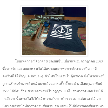
โดยเหตุการณ์ดังกล่าวเปิดเผยขึ้น เมื่อวันที่ 31 กรกฎาคม 2563
ซึ่งทางวัดและคณะกรรมวัดได้ตรวจพบภาพจากกล้องวงจรปิด ว่ามี
คนร้ายได้ใช้กุญแจเปิดประตูเข้าไปขโมยเงินในตู้บริจาค ซึ่งในวัดแห่งนี้
ถูกคนร้ายเข้ามาขโมยเงินมาแล้วหลายครั้ง ตั้งแต่ช่วงเดือนกุมภาพันธ์
2563
ได้มีคนร้ายเข้ามาลักทรัพย์ในกุฎิฤๅษี
แต่ไม่สามารถจับคนร้ายได้
หลังจากนั้นทางวัดจึงได้แจ้งความกับทางตำรวจ สภ.แม่ทะเอาไว้ จาก
นั้นทางเจ้าหน้าที่ตำรวจงานสืบสวน สภ.แม่ทะ ก็ได้มีการออกสืบสวนหา