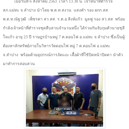
เมื่อวันที่ 6 สิงหาคม 2563
เวลา
13.30
น. เจ้าหน้าที่ตำรวจ
สภ.แม่ทะ จ.ลำปาง นำโดย พ.ต.ท.สงวน
แสงคำ รอง ผกก.สส.
พ.ต.ท.ณัฐวุฒิ
เพ็ชรตา สว.สส. ร.ต.อ.สิงห์แก้ว
มูลฟู รอง สว.สส. พร้อม
กำลังเจ้าหน้าที่ตำรวจชุดสืบสวนจำนวนหนึ่ง ได้ร่วมกันจับกุมตัวนายชุลี
ใจแก้ว อายุ 23 ปี ราษฎรบ้านหมู่ 7 ต.ดอนไฟ อ.แม่ทะ จ.ลำปาง ซึ่งเป็นผู้
ต้องหาลักทรัพย์ภายในวิหารวัดดอนไฟ หมู่
7
ต.ดอนไฟ อ.แม่ทะ
จ.ลำปาง
พร้อมด้วยอุปกรณ์การงัดแงะ เสื้อผ้าที่ใช้ปิดหน้าปิดตา นำตัว
มาทำการสอบสวน