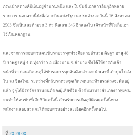
กระเป๋าสตางค์มีเงินอยู่จำนวนหนึ่ง และใบขับขี่เอกสารอื่นๆอีกหลาย
รายการ นอกจากนี้ยังมีสลากกินแบ่งรัฐบาลประจำงวดวันนี้ 16 สิงหาคม
2563 ซึ่งเป็นเลยท้ายรถ 3 ตัว คือเลข 346 อีกสองใบ เจ้าหน้าที่จึงเก็บเอา
ไว้เป็นหลักฐาน
และจากการสอบสวนคนขับรถบรรทุกพ่วงคือนายอำนวย ดิษฐา อายุ 48
ปี ราษฎรหมู่ 4 ต.ทุ่งกว๋าว อ.เมืองปาน จ.ลำปาง ซึ่งได้ให้การกับเจ้า
หน้าที่ว่า ก่อนเกิดเหตุได้ขับรถบรรทุกคันดังกล่าวจะนำเอาขี้เถ้าปูนไปส่ง
ใน จ.เชียงใหม่ ระหว่างที่กลับรถตรงจุดเกิดเหตุและท้ายรถพ่วงจะพ้นอยู่
แล้ว จู่ๆได้มีรถจักรยานยนต์ของผู้เสียชีวิต ซึ่งขับมาทางอำเภองาวพุ่งชน
จนทำให้คนขับขี่เสียชีวิตครั้งนี้ สำหรับการเกิดอุบัติเหตุครั้งนี้ทาง
พนักงานสอบสวนจะได้สอบสวนอย่างละเอียดอีกครั้งต่อไป.
ที่
20:28:00