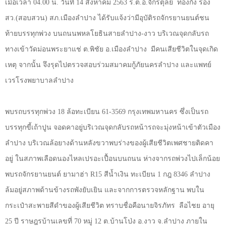
เมื่อเวลา 04.00 น. วันที่ 14 สิงหาคม 2563 ร.ต.อ.จักรตุลย์
ทองกิ่ง รอง
สว.(สอบสวน) สภ.เมืองลำปาง ได้รับแจ้งว่ามีอุบัติรถจักรยานยนต์ชน
ท้ายบรรทุกพ่วง บนถนนพหลโยธินสายลำปาง-งาว บริเวณจุดกลับรถ
ทางเข้าวัดม่อนพระยาแช่ ต.พิชัย อ.เมืองลำปาง
มีคนเสียชีวิตในจุดเกิด
เหตุ จากนั้น จึงรุดไปตรวจสอบร่วมสมาคมกู้ภัยนครลำปาง และแพทย์
เวรโรงพยาบาลลำปาง
พบรถบรรทุกพ่วง 18 ล้อทะเบียน 61-3569 กรุงเทพมหานคร ซึ่งเป็นรถ
บรรทุกขี้เถ้าปูน จอดคาอยู่บริเวณจุดกลับรถหน้ารถจะมุ่งหน้าเข้าตัวเมือง
ลำปาง บริเวณล้อยางด้านหลังขวาพบร่างของผู้เสียชีวิตเพศชายติดคา
อยู่ ในสภาพเลือดนองไหลเปรอะเปื้อนบนถนน ห่างจากรถพ่วงไปเล็กน้อย
พบรถจักรยานยนต์ ยามาฮ่า
R
15 สีน้ำเงิน ทะเบียน 1 กฎ 8346 ลำปาง
ล้มอยู่สภาพด้านข้างรถพังยับเยิน และจากการตรวจหลักฐาน พบใน
กระเป๋าสะพายสีดำของผู้เสียชีวิต ทราบชื่อคือนายจิรภัทร
ลือไชย อายุ
25 ปี ราษฎรบ้านเลขที่ 70 หมู่ 12 ต.บ้านโป่ง อ.งาว จ.ลำปาง ภายใน