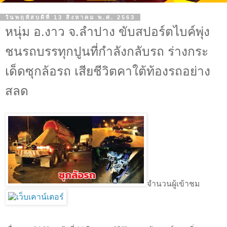
วันพฤหัสบดีที่ 13 สิงหาคม พ.ศ. 2563
หนุ่ม อ.งาว จ.ลำปาง ขับสปอร์ตไบค์พุ่ง
ชนรถบรรทุกปูนที่กำลังกลับรถ ร่างกระ
เด็ดซุกล้อรถ เสียชีวิตคาใต้ท้องรถอย่าง
สลด
จำนวนผู้เข้าชม