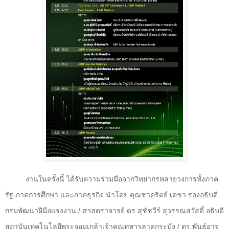
งานในครั้งนี้ ได้รับความร่วมมือจากวิทยากรหลายวงการทั้งภาค
รัฐ ภาคการศึกษา และภาคธุรกิจ นำโดย คุณชาคริตย์ เดชา รองอธิบดี
กรมพัฒนาฝีมือแรงงาน / ศาสตราจารย์ ดร.สุชัชวีร์ สุวรรณสวัสดิ์ อธิบดี
สถาบันเทคโนโลยีพระจอมเกล้าเจ้าคุณทหารลาดกระบัง / ดร.พันธุ์อาจ