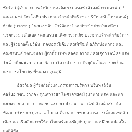
ชัยรัตน์ ผู้อำนวยการสำนักงานนวัตกรรมแห่งชาติ (องค์การมหาชน) /
คุณอนุพงษ์ อัศวโภคิน ประธานเจ้าหน้าที่บริหาร บริษัท เอพี (ไทยแลนด์)
จำกัด (มหาชน) / คุณอราคิน รักษ์จิตตาโภค หัวหน้าฝ่ายขับเคลื่อน
นวัตกรรม เอไอเอส / คุณอรนุช เลิศสุวรรณกิจ ประธานเจ้าหน้าที่บริหาร
และผู้ร่วมก่อตั้งบริษัท เทคซอส มีเดีย / คุณพิพัฒน์ อภิรักษ์ธนากร และ
คุณศิรพันธ์ วัฒนจินดา ผู้ก่อตั้งบริษัท คิดคิด จำกัด / คุณสุดารัตน์ สุขแสง
รัตน์
อดีตผู้ช่วยบรรณาธิการบริหารฝ่ายข่าว ปัจจุบันเป็นเจ้าของร้าน
แซ่บ..ซดโฮก
by
พี่หน่อง / คุณสุธี
อัสววิมล ผู้ร่วมก่อตั้งและกรรมการบริหาร บริษัท เลิร์น
คอร์ปอเรชั่น จำกัด / คุณศวรรยา ไพศาลพยัคฆ์ (นาน่า) นิสิต และนัก
แสดงจาก นาดาว บางกอก และ ดร.ปรง ธาระวานิช หัวหน้าสถาบัน
พัฒนาทรัพยากรบุคคล เอไอเอส ที่จะมาถ่ายทอดสถานการณ์และเทคนิค
เพื่อร่วมเสริมศักยภาพให้คนไทยพร้อมเผชิญกับทุกความเปลี่ยนแปลงใน
ยุคดิจิทัล