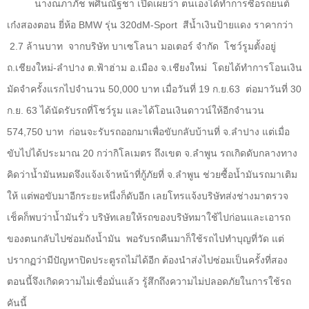
นางณภาภัช พศินณัฐชา เปิดเผยว่า ตนเองได้ทำการซื้อรถยนต์
เก๋งสองตอน ยี่ห้อ
BMW
รุ่น
320dM-Sport
สีน้ำเงินป้ายแดง ราคากว่า
2.7
ล้านบาท
จากบริษัท บาเซโลนา มอเตอร์ จำกัด
โชว์รูมตั้งอยู่
ถ.เชียงใหม่-ลำปาง ต.ฟ้าฮ่าม อ.เมือง จ.เชียงใหม่
โดยได้ทำการโอนเงิน
มัดจำครั้งแรกไปจำนวน
50,000
บาท เมื่อวันที่
19
ก.ย.
63
ต่อมาวันที่
30
ก.ย.
63
ได้นัดรับรถที่โชว์รูม และได้โอนเงินดาวน์ให้อีกจำนวน
574,750
บาท
ก่อนจะรับรถออกมาเพื่อขับกลับบ้านที่ จ.ลำปาง แต่เมื่อ
ขับไปได้ประมาณ
20
กว่ากิโลเมตร ถึงเขต จ.ลำพูน รถเกิดดับกลางทาง
คิดว่าน้ำมันหมดจึงแจ้งเจ้าหน้าที่กู้ภัยที่ จ.ลำพูน ช่วยซื้อน้ำมันรถมาเติม
ให้ แต่พอขับมาอีกระยะหนึ่งก็ดับอีก เลยโทรแจ้งบริษัทส่งช่างมาตรวจ
เช็คก็พบว่าน้ำมันรั่ว บริษัทเลยให้รถของบริษัทมาใช้ไปก่อนและเอารถ
ของตนกลับไปซ่อมถังน้ำมัน
พอรับรถคืนมาก็ใช้รถไปทำบุญที่วัด แต่
ปรากฏว่ามีปัญหาปิดประตูรถไม่ได้อีก ต้องนำส่งไปซ่อมเป็นครั้งที่สอง
ตอนนี้จึงเกิดความไม่เชื่อมั่นแล้ว รู้สึกถึงความไม่ปลอดภัยในการใช้รถ
คันนี้