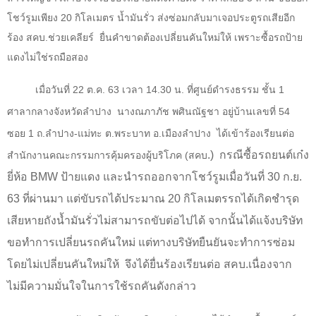
โชว์รูมเพียง
20
กิโลเมตร น้ำมันรั่ว ส่งซ่อมกลับมาเจอประตูรถเสียอีก
ร้อง สคบ.ช่วยเคลียร์ ยื่นคำขาดต้องเปลี่ยนคันใหม่ให้ เพราะซื้อรถป้าย
แดงไม่ใช่รถมือสอง
เมื่อวันที่
22
ต.ค.
63
เวลา
14.30
น. ที่ศูนย์ดำรงธรรม ชั้น
1
ศาลากลางจังหวัดลำปาง
นางณภาภัช พศินณัฐชา อยู่บ้านเลขที่
54
ซอย
1
ถ.ลำปาง-แม่ทะ ต.พระบาท อ.เมืองลำปาง
ได้เข้าร้องเรียนต่อ
.)
กรณีซื้อรถยนต์เก๋ง
สำนักงานคณะกรรมการคุ้มครองผู้บริโภค (
สคบ
ยี่ห้อ
BMW
ป้ายแดง และนำรถออกจากโชว์รูมเมื่อวันที่
30
ก.ย.
63
ที่ผ่านมา แต่ขับรถได้ประมาณ
20
กิโลเมตรรถได้เกิดชำรุด
เสียหายถังน้ำมันรั่วไม่สามารถขับต่อไปได้ จากนั้นได้แจ้งบริษัท
ขอทำการเปลี่ยนรถคันใหม่ แต่ทางบริษัทยืนยันจะทำการซ่อม
โดยไม่เปลี่ยนคันใหม่ให้
จึงได้ยื่นร้องเรียนต่อ สคบ.เนื่องจาก
ไม่มีความมั่นใจในการใช้รถคันดังกล่าว