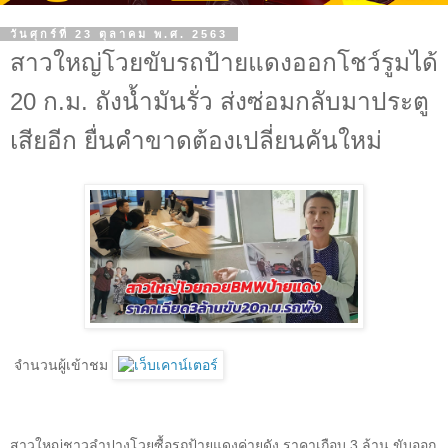
วันศุกร์ที่ 23 ตุลาคม พ.ศ. 2563
สาวใหญ่โวยขับรถป้ายแดงออกโชว์รูมได้
20 ก.ม. ถังน้ำมันรั่ว ส่งซ่อมกลับมาประตู
เสียอีก ยื่นคำขาดต้องเปลี่ยนคันใหม่
จำนวนผู้เข้าชม
สาวใหญ่ชาวลำปางโวยซื้อรถป้ายแดงค่ายดัง ราคาเกือบ
3
ล้าน ขับออก