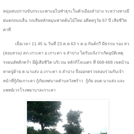
หนุ่มสบปราบขับกระบะพาแม่ไปทำธุระในตัวเมืองลำปาง ระหว่างทางมี
ฝนตกถนนลื่น รถเสียหลักหมุนฟาดต้นไม้ใหม่ อดีตครูวัย
67
ปี เสียชีวิต
คาที่
เมื่อเวลา
11.45
น.วันที่
23
ต.ค.
63
ร.ต.อ.กันต์กวี มีธรรม รอง สว.
(สอบสวน) สภ.เกาะคา อ.เกาะคา จ.ลำปาง ไดรับแจ้งว่าเกิดอุบัติเหตุ
รถยนต์พลิกคว่ำ มีผู้เสียชีวิต บริเวณ หลักกิโลเมตร ที่
668-668
เขตบ้าน
หาดปู่ด้าย ต.นาแส่ง อ.เกาะคา จ.ลำปาง จึงออกตรวจสอบร่วมกับเจ้า
หน้าที่กู้ภัยเกาะคา กู้ภัยเทศบาลตำบลวังพร้าว
กู้ภัย อบต.นาแส่ง และ
แพทย์เวรโรงพยาบาลเกาะคา