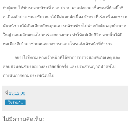
กับผู้ตาย ได้ขับรถจากบ้านที่ อ.สบปราบ พาแม่ออกมาซื้อของที่ห้างบิ๊กซี
อ.เมืองลำปาง ขณะขับรถมาได้มีฝนตกต่อเนื่อง จังหวะที่เร่งเครื่องแซงรถ
คันหน้า รถได้เกิดเสียหลักหมุนและรถด้านซ้ายไปฟาดกับต้นพฤกษ์ขนาด
ใหญ่ ก่อนพลิกตกลงไปมนร่องกลางถนน ทำให้แม่เสียชีวิต จากนั้นได้มี
พลเมืองดีเข้ามาช่วยตนออกจากรถและโทรแจ้งเจ้าหน้าที่ตำรวจ
อย่างไรก็ตาม ทางเจ้าหน้าที่ได้ทำการตรวจสอบที่เกิดเหตุ และ
สอบสวนคนขับรถอย่างละเอียดอีกครั้ง และประสานญาตินำศพไป
ดำเนินการตามประเพณีต่อไป
ที่
23:12:00
ใช้ร่วมกัน
ไม่มีความคิดเห็น: