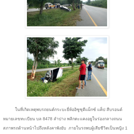
ในที่เกิดเหตุพบรถยนต์กระบะยี่ห้ออิซูซุดีแม็กซ์ แค็ป สีบรอนด์
หมายเลขทะเบียน บล
8478
ลำปาง พลิกตะแคงอยูในร่องกลางถนน
สภาพรถด้านหน้าไปถึงหลังคาพังยับ
ภายในรถพบผู้เสียชีวิตเป็นหญิง
1