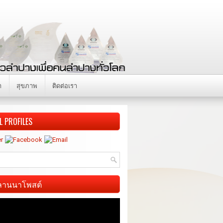
า
สุขภาพ
ติดต่อเรา
L PROFILES
ี ลานนาโพสต์