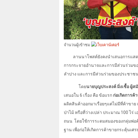
จำนวนผู้เข้าชม
ลานนาโพสต์ยังคงนำเสนอการแสดงว
การกระจายอำนาจและการมีส่วนร่วมขอ
ลำปาง และการมีส่วนร่วมของประชาช
โดย
นายบุญประสงค์ มิ่งเชื้อ ผู
เสนอใน
6
เรื่อง คือ ข้อแรก
ก่อเกิดการค้
ผลิตสินค้าออกมาเรื่อยๆแต่ไม่มีที่ค้าขาย
ป่าไม้ หรือที่ว่างเปล่า ประมาณ
100
ไร่ 
ถนน
โดยใช้การระดมสมองของกลุ่มพ่อ
ฐาน เพื่อก่อให้เกิดการค้าขายกระตุ้นเศร