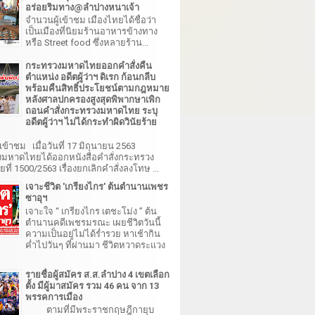
อร่อยริมทาง@ลำปางหนาเจ้า
จำนวนผู้เข้าชม เมืองไทยได้ชื่อว่า
เป็นเมืองที่นิยมร้านอาหารข้างทาง
หรือ Street food ซึ่งหลายร้าน...
กระทรวงมหาดไทยออกคำสั่งคืน
ตำแหน่ง อดีตผู้ว่าฯ ดิเรก ก้อนกลีบ
พร้อมคืนสิทธิ์ประโยชน์ตามกฎหมาย
หลังศาลปกครองสูงสุดพิพากษาเพิก
ถอนคำสั่งกระทรวงมหาดไทย ระบุ
อดีตผู้ว่าฯ ไม่ได้กระทำผิดวินัยร้าย
เข้าชม เมื่อวันที่ 17 มิถุนายน 2563
มหาดไทยได้ออกหนังสือคำสั่งกระทรวง
ี่ 1500/2563 เรื่องยกเลิกคำสั่งลงโทษ ...
เจาะชีวิต 'เกรียงไกร' ต้นตำนานเพชร
ซาอุฯ
เจาะใจ “ เกรียงไกร เตชะโม่ง ” ต้น
ตำนานคดีเพชรมรณะ เผยชีวิตวันนี้
ความเป็นอยู่ไม่ได้ร่ำรวย หาเช้ากิน
ค่ำไปวันๆ ที่ผ่านมา ชีวิตหวาดระแวง
รายชื่อผู้สมัคร ส.ส.ลำปาง 4 เขตเลือก
ตั้ง มีผู้มาสมัคร รวม 46 คน จาก 13
พรรคการเมือง
ตามที่มีพระราชกฤษฎีกายุบ