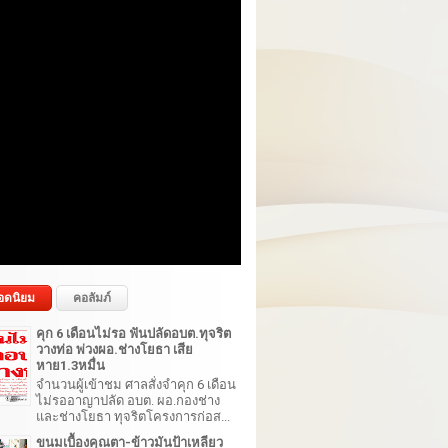
อดนิยม
คอลัมภ์
คุก 6 เดือนไม่รอ ฟันปลัดอบต.ทุจริต
วางท่อ พ่วงผอ.ช่างโยธา เสีย
หาย1.3หมื่น
จำนวนผู้เข้าชม ศาลสั่งจำคุก 6 เดือน
ไม่รออาญาปลัด อบต. ผอ.กองช่าง
และช่างโยธา ทุจริตโครงการก่อส...
ขนมเบื้องคุณตา-ข้าวมันป้าเหลียว