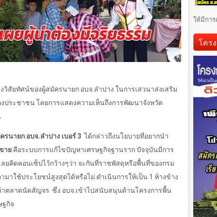
ให้มีการ
โครง
ิสัยทัศน์ของผู้สมัครนายก อบจ.ลำปาง ในการเสวนาส่งเสริม
งประชาชน โดยการแสดงความเห็นถึงการพัฒนาจังหวัด
น
้สมัครนายก อบจ.ลำปาง เบอร์
3
ได้กล่าวถึงนโยบายที่อยากนำ
าขาย
คือระบบการแก้ไขปัญหาเศรษฐกิจฐานราก ปัจจุบันมีการ
 เลยคิดคอนเซ็ปไว้กว้างๆว่า จะกันที่ราชพัสดุหรือพื้นที่ของกรม
เอามาใช้ประโยชน์สูงสุดได้หรือไม่ ดำเนินการให้เป็น
1
ห้างข้าง
ค้าตลาดนัดสัญจร
ซึ่ง อบจ.เข้าไปสนับสนุนด้านโครงการพื้น
ษฐกิจ