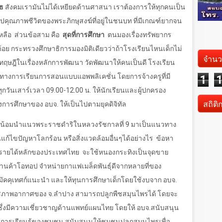
ธ
สังคมเรามันไม่ได้เหยียดด้านศาสนา เราต้องการให้ทุกคนเป็น
ูปคุณภาพชีวิตของพระภิกษุสงฆ์ที่อยู่ในชนบท ที่มีเกณฑ์ยากจน
เหลือ
ส่วนข้อสาม คือ
สุดที่การศึกษา
ตนมองเรื่องทรัพยากร
้อย กระทรวงศึกษาธิการมองมิติเดียวว่าถ้าโรงเรียนไหนเด็กไม่
จำนว
ทฤษฎีในเรื่องหลักการพัฒนา วัดพัฒนาให้คนเป็นดี โรงเรียน
ทางการเรียนการสอนแบบแอพพลิเคชั่น โดยการจ้างครูที่มี
1
ุกวันเสาร์เวลา
09.00-12.00
น. ให้นักเรียนและผู้ปกครอง
สถิติ
ารศึกษาของ อบจ. ให้เป็นไปตามยุคดิจิทัล
น้อมนำแนวพระราชดำริในหลวงรัชกาลที่
9
มาเป็นแนวทาง
ก้ไขปัญหาโลกร้อน หรือสิ่งแวดล้อมอื่นๆได้อย่างไร
ข้อหา
็นรายได้หลักของประเทศไทย
จะใช้หนองกระทิงเป็นจุดขาย
ีร้านค้าโอทอป จำหน่ายกาแฟเมล็ดพันธุ์ดีจากหลายที่ของ
ัคคุเทศก์แนะนำ และให้ทุนการศึกษาเด็กโดยใช้งบจาก อบจ.
สภาพอากาศของ จ.ลำปาง สามารถปลูกพืชสมุนไพรได้ โดยจะ
่งมีความเชี่ยวชาญด้านแพทย์แผนไทย โดยให้ อบจ.สนับสนุน
ลางการเรียนรู้ของชุมชน สนับสนุนให้ชุมชนปลูกสมุนไพรเพื่อ