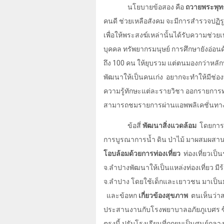
นโยบายข้อสอง คือ
ถวายพระพุท
คนดี ช่วยเหลือสังคม จะมีการสำรวจปฏิร
เพื่อให้พระสงฆ์เหล่านั้นได้รับความช่วย
บุคคล ทรัพยากรมนุษย์ การศึกษายังอ่อนด
ถึง
100
คน ให้ยุบรวม แต่ตนมองกว่าหลัก
พัฒนาให้เป็นคนเก่ง
อยากจะทำให้มีช่อง
ความรู้ทักษะแต่ละรายวิชา ออกรายการท
สามารถชมรายการผ่านแอพพลิเคชั่นทางก
ข้อสี่
พัฒนาสิ่งแวดล้อม
โดยการ
การบูรณาการน้ำ ดิน ป่าไม้ มาผสมผสานแ
โอบล้อมด้วยการท่องเที่ยว
ท่องเที่ยวเป
จ.ลำปางพัฒนาให้เป็นแหล่งท่องเที่ยว ม
จ.ลำปาง โดยใช้เด็กและเยาวชน มาเป็นม
และข้อหก
เกี่ยวข้องสุขภาพ
ตนเห็นว่า
ประสานงานกับโรงพยาบาลอภัยภูเบศร ซึ
ตรงนี้ ปรับโรงเรียนที่ถูกยุบเป็นศูนย์ก