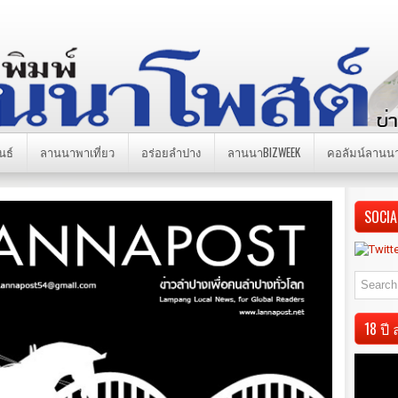
นธ์
ลานนาพาเที่ยว
อร่อยลำปาง
ลานนาBIZWEEK
คอลัมน์ลานน
SOCIA
18 ป