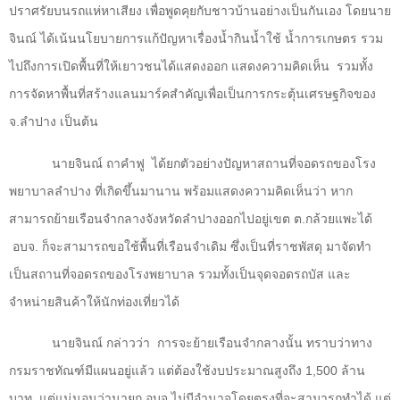
ปราศรัยบนรถแห่หาเสียง เพื่อพูดคุยกับชาวบ้านอย่างเป็นกันเอง โดยนาย
จินณ์ ได้เน้นนโยบายการแก้ปัญหาเรื่องน้ำกินน้ำใช้ น้ำการเกษตร รวม
ไปถึงการเปิดพื้นที่ให้เยาวชนได้แสดงออก แสดงความคิดเห็น
รวมทั้ง
การจัดหาพื้นที่สร้างแลนมาร์คสำคัญเพื่อเป็นการกระตุ้นเศรษฐกิจของ
จ.ลำปาง เป็นต้น
นายจินณ์ ถาคำฟู
ได้ยกตัวอย่างปัญหาสถานที่จอดรถของโรง
พยาบาลลำปาง ที่เกิดขึ้นมานาน พร้อมแสดงความคิดเห็นว่า หาก
สามารถย้ายเรือนจำกลางจังหวัดลำปางออกไปอยู่เขต ต.กล้วยแพะได้
อบจ. ก็จะสามารถขอใช้พื้นที่เรือนจำเดิม ซึ่งเป็นที่ราชพัสดุ มาจัดทำ
เป็นสถานที่จอดรถของโรงพยาบาล รวมทั้งเป็นจุดจอดรถบัส และ
จำหน่ายสินค้าให้นักท่องเที่ยวได้
นายจินณ์ กล่าวว่า
การจะย้ายเรือนจำกลางนั้น ทราบว่าทาง
กรมราชทัณฑ์มีแผนอยู่แล้ว แต่ต้องใช้งบประมาณสูงถึง
1,500
ล้าน
บาท
แต่แน่นอนว่านายก อบจ.ไม่มีอำนาจโดยตรงที่จะสามารถทำได้ แต่