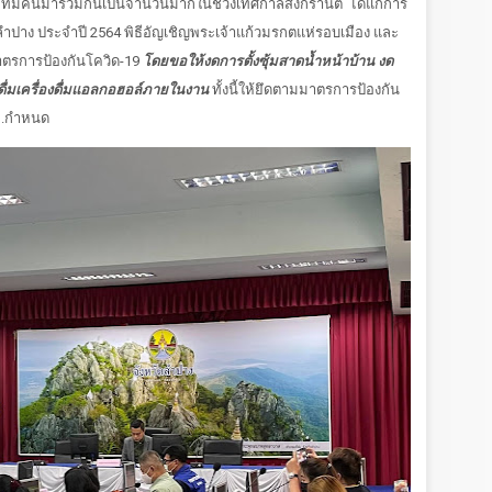
ที่มีคนมารวมกันเป็นจำนวนมากในช่วงเทศกาลสงกรานต์
ได้แก่การ
ำปาง ประจำปี 2564 พิธีอัญเชิญพระเจ้าแก้วมรกตแห่รอบเมือง และ
าตรการป้องกันโควิด-19
โดยขอให้งดการตั้งซุ้มสาดน้ำหน้าบ้าน งด
ามดื่มเครื่องดื่มแอลกอฮอล์ภายในงาน
ทั้งนี้ให้ยึดตามมาตรการป้องกัน
ค.กำหนด