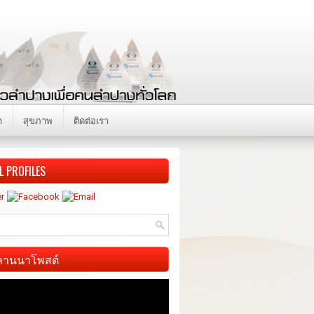
า
สุขภาพ
ติดต่อเรา
L PROFILES
ี ลานนาโพสต์