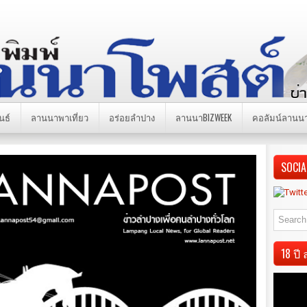
นธ์
ลานนาพาเที่ยว
อร่อยลำปาง
ลานนาBIZWEEK
คอลัมน์ลานน
SOCIA
18 ป