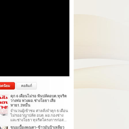
อดนิยม
คอลัมภ์
คุก 6 เดือนไม่รอ ฟันปลัดอบต.ทุจริต
วางท่อ พ่วงผอ.ช่างโยธา เสีย
หาย1.3หมื่น
จำนวนผู้เข้าชม ศาลสั่งจำคุก 6 เดือน
ไม่รออาญาปลัด อบต. ผอ.กองช่าง
และช่างโยธา ทุจริตโครงการก่อส...
ขนมเบื้องคุณตา-ข้าวมันป้าเหลียว