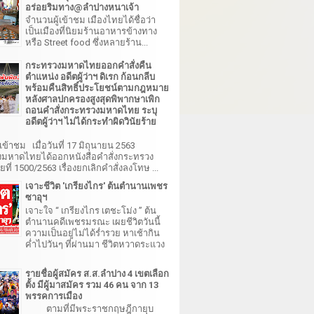
อร่อยริมทาง@ลำปางหนาเจ้า
จำนวนผู้เข้าชม เมืองไทยได้ชื่อว่า
เป็นเมืองที่นิยมร้านอาหารข้างทาง
หรือ Street food ซึ่งหลายร้าน...
กระทรวงมหาดไทยออกคำสั่งคืน
ตำแหน่ง อดีตผู้ว่าฯ ดิเรก ก้อนกลีบ
พร้อมคืนสิทธิ์ประโยชน์ตามกฎหมาย
หลังศาลปกครองสูงสุดพิพากษาเพิก
ถอนคำสั่งกระทรวงมหาดไทย ระบุ
อดีตผู้ว่าฯ ไม่ได้กระทำผิดวินัยร้าย
เข้าชม เมื่อวันที่ 17 มิถุนายน 2563
มหาดไทยได้ออกหนังสือคำสั่งกระทรวง
ี่ 1500/2563 เรื่องยกเลิกคำสั่งลงโทษ ...
เจาะชีวิต 'เกรียงไกร' ต้นตำนานเพชร
ซาอุฯ
เจาะใจ “ เกรียงไกร เตชะโม่ง ” ต้น
ตำนานคดีเพชรมรณะ เผยชีวิตวันนี้
ความเป็นอยู่ไม่ได้ร่ำรวย หาเช้ากิน
ค่ำไปวันๆ ที่ผ่านมา ชีวิตหวาดระแวง
รายชื่อผู้สมัคร ส.ส.ลำปาง 4 เขตเลือก
ตั้ง มีผู้มาสมัคร รวม 46 คน จาก 13
พรรคการเมือง
ตามที่มีพระราชกฤษฎีกายุบ