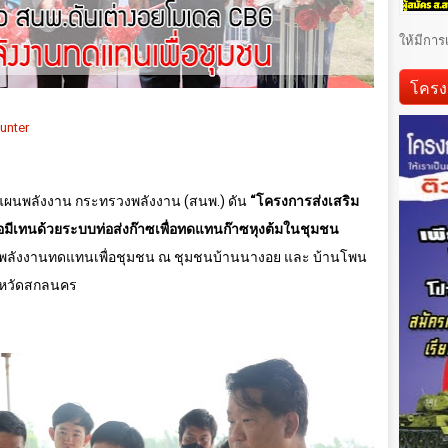
ให้มีการ
โครง
แผนพลังงาน กระทรวงพลังงาน (สนพ.) ดัน
“
โครงการส่งเสริม
ีเทนด้วยระบบท่อส่งก๊าซเพื่อทดแทนก๊าซหุงต้มในชุมชน
ข พลังงานทดแทนเพื่อชุมชน ณ ชุมชนบ้านนางอย และ บ้านโพน
งหวัดสกลนคร