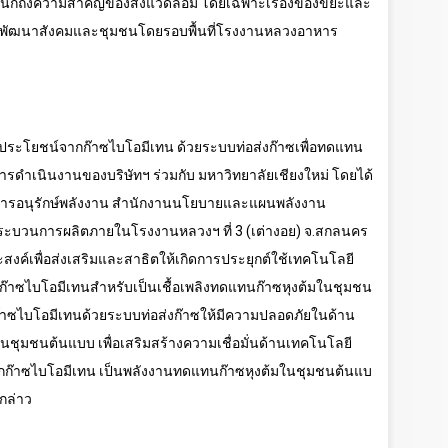
นักถึงความสำคัญของสิ่งแวดล้อม โดยเฉพาะเรื่องของขยะและ
านพัฒนาสังคมและชุมชนโดยรอบพื้นที่โรงงานหลวงอาหาร
ช้ประโยชน์จากก๊าซไบโอมีเทน ด้วยระบบท่อส่งก๊าซเพื่อทดแทน
ารดำเนินงานของบริษัทฯ ร่วมกับ มหาวิทยาลัยเชียงใหม่ โดยได้
ิมการอนุรักษ์พลังงาน สำนักงานนโยบายและแผนพลังงาน
นกระบวนการผลิตภายในโรงงานหลวงฯ ที่
3 (
เต่างอย) จ.สกลนคร
สงค์เพื่อส่งเสริมและสาธิตให้เกิดการประยุกต์ใช้เทคโนโลยี
ตก๊าซไบโอมีเทนสำหรับเป็นเชื้อเพลิงทดแทนก๊าซหุงต้มในชุมชน
๊าซไบโอมีเทนด้วยระบบท่อส่งก๊าซให้มีความปลอดภัยในด้าน
ุมชนต้นแบบ เพื่อเสริมสร้างความเชื่อมั่นด้านเทคโนโลยี
กก๊าซไบโอมีเทน เป็นพลังงานทดแทนก๊าซหุงต้มในชุมชนต้นแบ
กล่าว