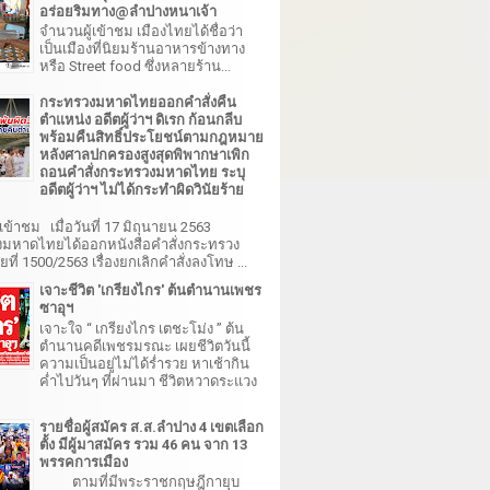
อร่อยริมทาง@ลำปางหนาเจ้า
จำนวนผู้เข้าชม เมืองไทยได้ชื่อว่า
เป็นเมืองที่นิยมร้านอาหารข้างทาง
หรือ Street food ซึ่งหลายร้าน...
กระทรวงมหาดไทยออกคำสั่งคืน
ตำแหน่ง อดีตผู้ว่าฯ ดิเรก ก้อนกลีบ
พร้อมคืนสิทธิ์ประโยชน์ตามกฎหมาย
หลังศาลปกครองสูงสุดพิพากษาเพิก
ถอนคำสั่งกระทรวงมหาดไทย ระบุ
อดีตผู้ว่าฯ ไม่ได้กระทำผิดวินัยร้าย
เข้าชม เมื่อวันที่ 17 มิถุนายน 2563
มหาดไทยได้ออกหนังสือคำสั่งกระทรวง
ี่ 1500/2563 เรื่องยกเลิกคำสั่งลงโทษ ...
เจาะชีวิต 'เกรียงไกร' ต้นตำนานเพชร
ซาอุฯ
เจาะใจ “ เกรียงไกร เตชะโม่ง ” ต้น
ตำนานคดีเพชรมรณะ เผยชีวิตวันนี้
ความเป็นอยู่ไม่ได้ร่ำรวย หาเช้ากิน
ค่ำไปวันๆ ที่ผ่านมา ชีวิตหวาดระแวง
รายชื่อผู้สมัคร ส.ส.ลำปาง 4 เขตเลือก
ตั้ง มีผู้มาสมัคร รวม 46 คน จาก 13
พรรคการเมือง
ตามที่มีพระราชกฤษฎีกายุบ