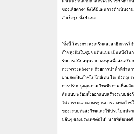
ดำเนินงานตามศาสตร์พระราชา ที่ตระห
ของเสียต่างๆ จึงได้มีแผนการดำเนินง
สำเร็จรูป
ทั้ง
4
แห่ง
“ทั้งนี้ โครงการส่งเสริมและสาธิตการใ
ก๊าซหุงต้มในชุมชนต้นแบบ เป็นหนึ่งในก
รับการสนับสนุนจากกองทุนเพื่อส่งเสร
กระทรวงพลังงาน ด้วยการนำน้ำที่ผ่า
มาผลิตเป็นก๊าซไบโอมีเทน โดยมีวัตถุประ
การปรับปรุงคุณภาพก๊าซชีวภาพเพื่อผลิ
ต้นแบบ พร้อมทั้งออกแบบสร้างระบบส่งก
วิศวกรรมและมาตรฐานการวางท่อก๊าซในช
ของระบบท่อส่งก๊าซและใช้ประโยชน์จา
บอื่นๆ ของประเทศต่อไป”
นายพิพัฒพงศ์ 