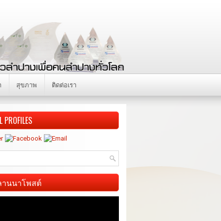
า
สุขภาพ
ติดต่อเรา
L PROFILES
ี ลานนาโพสต์