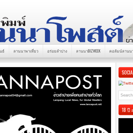
นธ์
ลานนาพาเที่ยว
อร่อยลำปาง
ลานนาBIZWEEK
คอลัมน์ลานน
SOCIA
18 ป