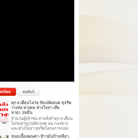
อดนิยม
คอลัมภ์
คุก 6 เดือนไม่รอ ฟันปลัดอบต.ทุจริต
วางท่อ พ่วงผอ.ช่างโยธา เสีย
หาย1.3หมื่น
จำนวนผู้เข้าชม ศาลสั่งจำคุก 6 เดือน
ไม่รออาญาปลัด อบต. ผอ.กองช่าง
และช่างโยธา ทุจริตโครงการก่อส...
ขนมเบื้องคุณตา-ข้าวมันป้าเหลียว