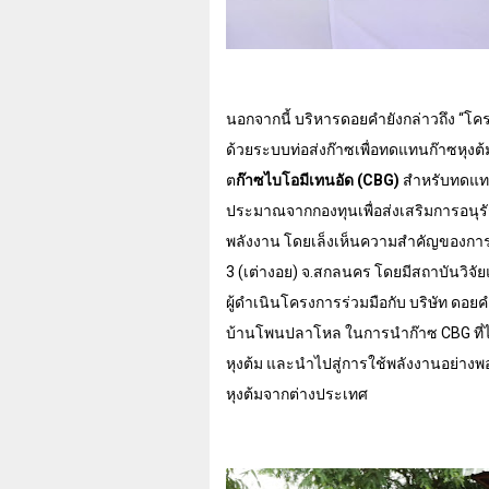
นอกจากนี้ บริหารดอยคำยังกล่าวถึง “โ
ด้วยระบบท่อส่งก๊าซเพื่อทดแทนก๊าซหุงต
ต
ก๊าซไบโอมีเทนอัด (
CBG)
สำหรับทดแ
ประมาณจากกองทุนเพื่อส่งเสริมการอน
พลังงาน โดยเล็งเห็นความสำคัญของการใช
3 (
เต่างอย) จ.สกลนคร โดยมีสถาบันวิจัย
ผู้ดำเนินโครงการร่วมมือกับ บริษัท ด
บ้านโพนปลาโหล ในการนำก๊าซ
CBG
ที
หุงต้ม และนำไปสู่การใช้พลังงานอย่างพ
หุงต้มจากต่างประเทศ