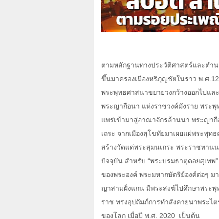
ตามหลักฐานทางประวัติศาสตร์และตำนาน ก
ขึ้นมาครองเมืองหริภุญชัยในราว พ.ศ.
12
พระพุทธศาสนาขยายวงกว้างออกไปและมีคว
พระญากือนา แห่งราชวงค์มังราย พระพุทธ
แพร่เข้ามาสู่อาณาจักรล้านนา พระญา
เถระ จากเมืองสุโขทัยมาเผยแผ่พระพุทธ
สร้างวัดแด่พระสุมนเถระ พระราชทานนาม
ปัจจุบัน สำหรับ “พระบรมธาตุดอยสุเทพ” อ
ของพระองค์ พระมหากษัตริย์องค์ต่อๆ มา
ญาสามฝั่งแกน มีพระสงฆ์ไปศึกษาพระพุท
ราช ทรงอุปถัมภ์การทำสังคายนาพระไตรปิ
ของโลก เมื่อปี พ.ศ.
2020
เป็นต้น