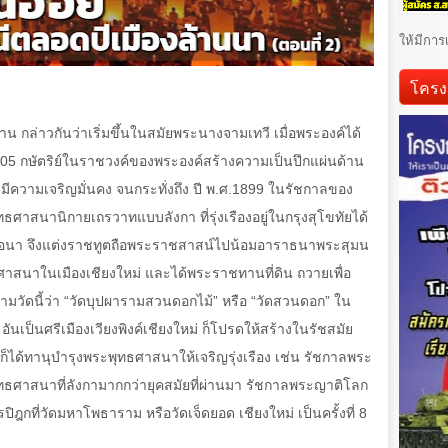
ให้มีการ
โครง
ล่าวกันว่าเริ่มขึ้นในสมัยพระนางจามเทวี เมื่อพระองค์ได้
05
กษัตริย์ในราชวงค์ของพระองค์สร้างความเป็นปึกแผ่นด้าน
ามเจริญมั่นคง จนกระทั่งถึง ปี พ.ศ.
1899
ในรัชกาลของ
ศาสนานิกายเถรวาทแบบลังกา ที่รุ่งเรืองอยู่ในกรุงสุโขทัยได้
กือนา จึงแต่งราชทูตถือพระราชสาสน์ไปน้อมอาราธนาพระสุมน
ศาสนาในเมืองเชียงใหม่ และได้พระราชทานที่ดิน ถวายเพื่อ
วัดนี้ว่า “วัดบุปผารามสวนดอกไม้” หรือ “วัดสวนดอก” ใน
ันเป็นศรีเมืองเวียงพิงค์เชียงใหม่ ก็โปรดให้สร้างในรัชสมัย
ก็ได้ทานุบำรุงพระพุทธศาสนาให้เจริญรุ่งเรือง เช่น รัชกาลพระ
ธศาสนาที่ลังกามากกว่ายุคสมัยที่ผ่านมา รัชกาลพระญาติโลก
ฎกที่วัดมหาโพธาราม หรือวัดเจ็ดยอด เชียงใหม่ เป็นครั้งที่
8