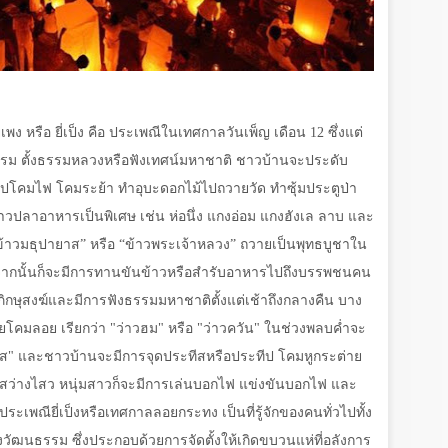
เพง หรือ ยี่เป็ง คือ ประเพณีในเทศกาลวันเพ็ญ เดือน
12
ซึ่งแต่
ิธีกรรม ตั้งธรรมหลวงหรือฟังเทศน์มหาชาติ ชาวบ้านจะประดับ
ปโคมไฟ โคมระย้า ทำอุบะดอกไม้ไปถวายวัด ทำซุ้มประตูป่า
้าวปลาอาหารเป็นพิเศษ เช่น ห่อนึ่ง แกงอ่อม แกงฮังเล ลาบ และ
ข้าวมธุปายาส” หรือ “ข้าวพระเจ้าหลวง” ถวายเป็นพุทธบูชาใน
 จากนั้นก็จะมีการทานขันข้าวหรือสำรับอาหารไปถึงบรรพชนคน
ษุสงฆ์และมีการฟังธรรมมหาชาติตั้งแต่เช้าถึงกลางคืน บาง
ยโคมลอย เรียกว่า "ว่าวฮม" หรือ "ว่าวควัน" ในช่วงพลบค่ำจะ
ทีส" และชาวบ้านจะมีการจุดประทีสหรือประทีป โคมหูกระต่าย
 สว่างไสว หนุ่มสาวก็จะมีการเล่นบอกไฟ แข่งขันบอกไฟ และ
ระเพณียี่เป็งหรือเทศกาลลอยกระทง เป็นที่รู้จักของคนทั่วไปทั้ง
วัฒนธรรม ซึ่งประกอบด้วยการจัดตั้งให้เกิดขบวนแห่ที่อลังการ