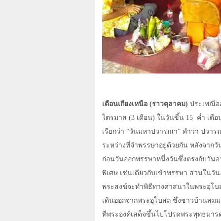
เดือนเกียงเหนือ (ราวตุลาคม)
ประเพณีออ
ไตรมาส (
3
เดือน) ในวันขึ้น
15
ค่ำ เดื
เรียกว่า “วันมหาปวารณา” คำว่า ปวารณา
ระหว่างที่จำพรรษาอยู่ด้วยกัน หลังจาก
ก่อนวันออกพรรษาหนึ่งวันซึ่งตรงกับว
พิเศษ เช่นเดียวกับเข้าพรรษา ส่วนในวั
พระสงฆ์จะทำพิธีทางศาสนาในพระอุโบสถตอ
เดินออกจากพระอุโบสถ ซึ่งชาวบ้านสมมติก
ที่พระองค์เสด็จขึ้นไปโปรดพระพุทธมารดา