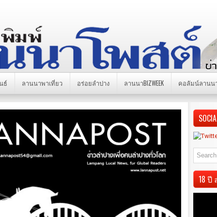
นธ์
ลานนาพาเที่ยว
อร่อยลำปาง
ลานนาBIZWEEK
คอลัมน์ลานน
SOCIA
18 ป