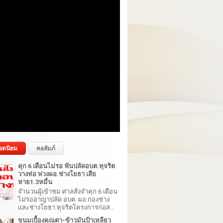
อดนิยม
คอลัมภ์
คุก 6 เดือนไม่รอ ฟันปลัดอบต.ทุจริต
วางท่อ พ่วงผอ.ช่างโยธา เสีย
หาย1.3หมื่น
จำนวนผู้เข้าชม ศาลสั่งจำคุก 6 เดือน
ไม่รออาญาปลัด อบต. ผอ.กองช่าง
และช่างโยธา ทุจริตโครงการก่อส...
ขนมเบื้องคุณตา-ข้าวมันป้าเหลียว