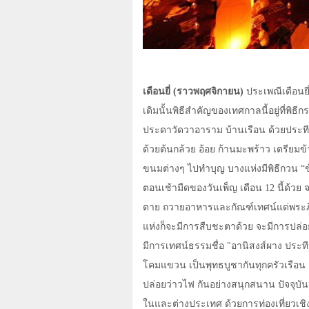
เดือนยี่ (ราวพฤศจิกายน)
ประเพณีเดือนยี่
เดิมนั้นพิธีสำคัญของเทศกาลนี้อยู่ที่พ
ประดาวัดวาอาราม บ้านเรือน ด้วยประที
ด้วยต้นกล้วย อ้อย ก้านมะพร้าว เตรียมข
ขนมต่างๆ ไปทำบุญ บางแห่งมีพิธีกวน “
ตอนเช้ามืดของวันเพ็ญ เดือน
12
นี้ด้วย
ตาย ถวายอาหารและกัณฑ์เทศน์แด่พระภิก
แห่งก็จะมีการสืบชะตาด้วย จะมีการปล่อ
มีการเทศน์ธรรมชื่อ "อานิสงส์ผาง ประ
โคมแขวน เป็นพุทธบูชากันทุกครัวเรือน
ปล่อยว่าวไฟ กันอย่างสนุกสนาน ปัจจุบันป
ในและต่างประเทศ ด้วยการท่องเที่ยวเชิง