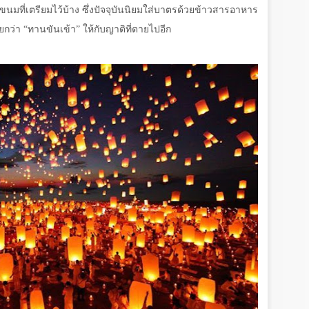
ง ขนมที่เตรียมไว้บ้าง ซึ่งปัจจุบันนิยมใส่บาตรด้วยข้าวสารอาหาร
กว่า “ทานขันเข้า” ให้กับญาติที่ตายไปอีก