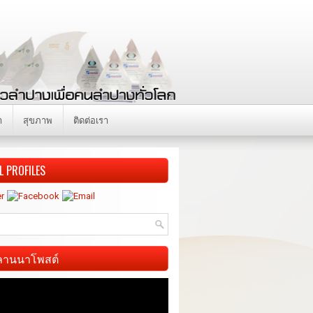
า
สุขภาพ
ติดต่อเรา
L PROFILES
ี ลานนาโพสต์