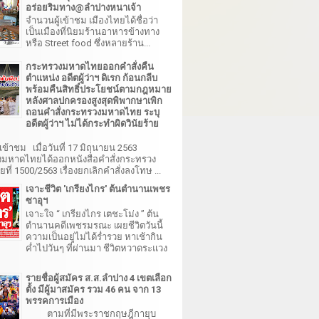
อร่อยริมทาง@ลำปางหนาเจ้า
จำนวนผู้เข้าชม เมืองไทยได้ชื่อว่า
เป็นเมืองที่นิยมร้านอาหารข้างทาง
หรือ Street food ซึ่งหลายร้าน...
กระทรวงมหาดไทยออกคำสั่งคืน
ตำแหน่ง อดีตผู้ว่าฯ ดิเรก ก้อนกลีบ
พร้อมคืนสิทธิ์ประโยชน์ตามกฎหมาย
หลังศาลปกครองสูงสุดพิพากษาเพิก
ถอนคำสั่งกระทรวงมหาดไทย ระบุ
อดีตผู้ว่าฯ ไม่ได้กระทำผิดวินัยร้าย
เข้าชม เมื่อวันที่ 17 มิถุนายน 2563
มหาดไทยได้ออกหนังสือคำสั่งกระทรวง
ี่ 1500/2563 เรื่องยกเลิกคำสั่งลงโทษ ...
เจาะชีวิต 'เกรียงไกร' ต้นตำนานเพชร
ซาอุฯ
เจาะใจ “ เกรียงไกร เตชะโม่ง ” ต้น
ตำนานคดีเพชรมรณะ เผยชีวิตวันนี้
ความเป็นอยู่ไม่ได้ร่ำรวย หาเช้ากิน
ค่ำไปวันๆ ที่ผ่านมา ชีวิตหวาดระแวง
รายชื่อผู้สมัคร ส.ส.ลำปาง 4 เขตเลือก
ตั้ง มีผู้มาสมัคร รวม 46 คน จาก 13
พรรคการเมือง
ตามที่มีพระราชกฤษฎีกายุบ