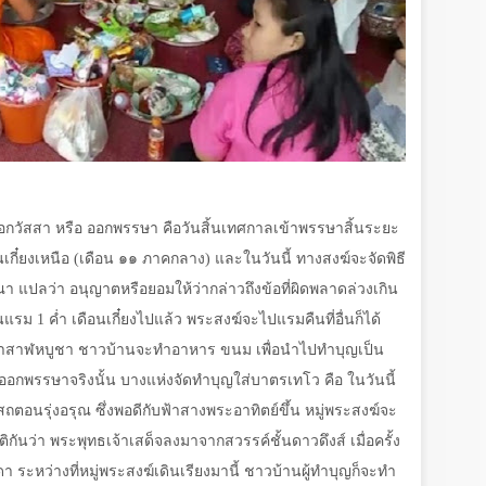
กวัสสา หรือ ออกพรรษา คือวันสิ้นเทศกาลเข้าพรรษาสิ้นระยะ
อนเกี๋ยงเหนือ (เดือน ๑๑ ภาคกลาง) และในวันนี้ ทางสงฆ์จะจัดพิธี
 แปลว่า อนุญาตหรือยอมให้ว่ากล่าวถึงข้อที่ผิดพลาดล่วงเกิน
วันแรม
1
ค่ำ เดือนเกี๋ยงไปแล้ว พระสงฆ์จะไปแรมคืนที่อื่นก็ได้
ันอาสาฬหบูชา ชาวบ้านจะทำอาหาร ขนม เพื่อนำไปทำบุญเป็น
นออกพรรษาจริงนั้น บางแห่งจัดทำบุญใส่บาตรเทโว คือ ในวันนี้
นรุ่งอรุณ ซึ่งพอดีกับฟ้าสางพระอาทิตย์ขึ้น หมู่พระสงฆ์จะ
ันว่า พระพุทธเจ้าเสด็จลงมาจากสวรรค์ชั้นดาวดึงส์ เมื่อครั้ง
 ระหว่างที่หมู่พระสงฆ์เดินเรียงมานี้ ชาวบ้านผู้ทำบุญก็จะทำ