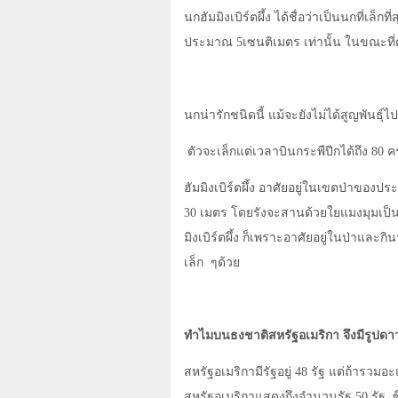
นกฮัมมิงเบิร์ตผึ้ง ได้ชื่อว่าเป็นนกที่
ประมาณ 5เซนติเมตร เท่านั้น ในขณะที่ต
นกน่ารักชนิดนี้ แม้จะยังไม่ได้สูญพันธุ์ไ
ตัวจะเล็กแต่เวลาบินกระพืปีกได้ถึง 80 คร
ฮัมมิงเบิร์ตผึ้ง อาศัยอยู่ในเขตป่าของ
30 เมตร โดยรังจะสานด้วยใยแมงมุมเป็นรู
มิงเบิร์ตผึ้ง ก็เพราะอาศัยอยู่ในป่าและ
เล็ก
ๆด้วย
ทำไมบนธงชาติสหรัฐอเมริกา จึงมีรูปดาว
สหรัฐอเมริกามีรัฐอยู่ 48 รัฐ แต่ถ้าร
สหรัฐอเมริกาแสดงถึงจำนวนรัฐ 50 รัฐ