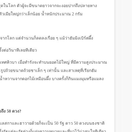
เล็กที่สุดในโลก ตัวผู้จะมีขนาดยาวจากจะงอยปากถึงปลายหาง
ัวเมียใหญ่กว่าเล็กน้อย น้ำหนักประมาณ 2 กรัม
ปจากโลก แต่จำนวนก็ลดลงเรื่อย ๆ แม้ว่าฮัมมิงเบิร์ตผึ้ง
ั้งต่อวินาทีเลยทีเดียว
ประเทศคิวบา เมื่อทำรังจะทำบนยอดไม้ใหญ่ ที่มีความสูงประมาณ
ปถ้วยขนาดถ้วยชาเล็ก ๆ เท่านั้น และสาเหตุที่เรียกฮัม
กินน้ำหวานจากดอกไม้เหมือนผึ้ง บางครั้งก็กินแมงมุมหรือแมลง
ถึง 50 ดวง
?
วมอะแลสกาและฮาวายด้วยก็จะเป็น 50 รัฐ ดาว 50 ดวงบนธงชาติ
ซึ่งรัฐแต่ละรัฐต่างก็แฝงความหมายและที่มาไว้น่าสนใจทีเดียว