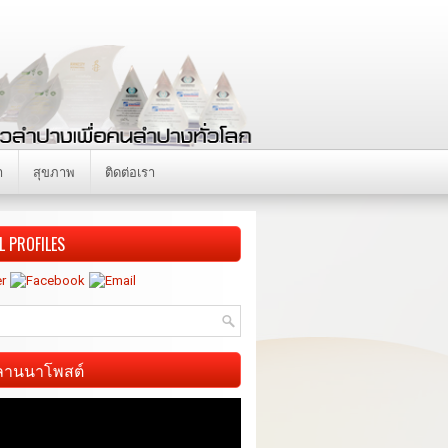
า
สุขภาพ
ติดต่อเรา
L PROFILES
ี ลานนาโพสต์