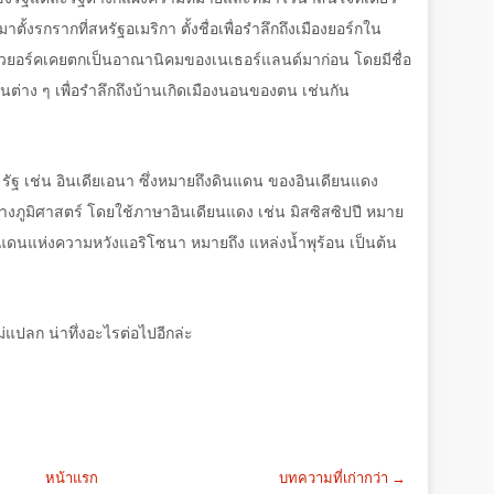
ตั้งรกรากที่สหรัฐอเมริกา ตั้งชื่อเพื่อรำลึกถึงเมืองยอร์กใน
ิวยอร์คเคยตกเป็นอาณานิคมของเนเธอร์แลนด์มาก่อน โดยมีชื่อ
อกันต่าง ๆ เพื่อรำลึกถึงบ้านเกิดเมืองนอนของตน เช่นกัน
7 รัฐ เช่น อินเดียเอนา ซึ่งหมายถึงดินแดน ของอินเดียนแดง
ทางภูมิศาสตร์ โดยใช้ภาษาอินเดียนแดง เช่น มิสซิสซิปปี หมาย
ินแดนแห่งความหวังแอริโซนา หมายถึง แหล่งน้ำพุร้อน เป็นต้น
ไม่แปลก น่าทึ่งอะไรต่อไปอีกล่ะ
หน้าแรก
บทความที่เก่ากว่า →