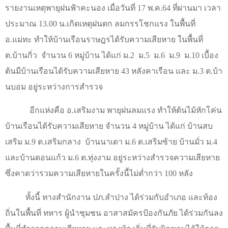
รายงานเหตุพายุฝนฟ้าคะนอง เมื่อวันที่
17
พ.ค.
64
ที่ผ่านมา เวลา
ประมาณ 13.00 น.เกิดเหตุฝนตก ลมกรรโชกแรง ในพื้นที่
อ.แม่ทะ ทำให้บ้านเรือนราษฎรได้รับความเสียหาย ในพื้นที่
ต.บ้านกิ่ว จำนวน
6
หมู่บ้าน ได้แก่ ม.2 ม.5 ม.6 ม.9 ม.10 เบื้อง
ต้นมีบ้านเรือนได้รับความเสียหาย
43
หลังคาเรือน และ ม.3 ต.บ้า
นบอม อยู่ระหว่างการสำรวจ
อีกแห่งคือ อ.เสริมงาม พายุฝนลมแรง ทำให้ต้นไม้หักโค่น
บ้านเรือนได้รับความเสียหาย จำนวน
4
หมู่บ้าน ได้แก่ บ้านสบ
เสริม ม.9 ต.เสริมกลาง บ้านนาเดา ม.6 ต.เสริมซ้าย บ้านมั่ว ม.4
และบ้านดอนแก้ว ม.6 ต.ทุ่งงาม อยู่ระหว่างสำรวจความเสียหาย
ซึ่งคาดว่ารวมความเสียหายในครั้งนี้ไม่ต่ำกว่า
100
หลัง
ทั้งนี้ ทางสำนักงาน ปภ.ลำปาง ได้ร่วมกับอำเภอ และท้อง
ถิ่นในพื้นที่ ทหาร ผู้นำชุมชน อาสาสมัครป้องกันภัย ได้ร่วมกันลง