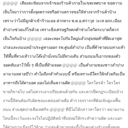
@@@@
เสียงสะท้อนจากเจ้าของร้านค้าภายในเขตเทศบาล ขอความ
เห็นใจมาว่าการตั้งจุดตรวจหรือด่านตรวจขอให้ห่างจากร้านค้าบ้าง
เพราะว่าไม่มีลูกค้าเข้าร้านเลย ฝากทาง พ.ต.อ.ศราวุธ วะเท ผกก.เมือง
ลำปางช่วยแก้ไขด้วย เพราะยิ่งเศรษฐกิจตกต่ำช่วงโควิดระบาดก็ควร
เห็นใจกันบ้าง
@@@@
เลอะเทอะไปกันใหญ่แล้วกลุ่มพ่อค้าที่ยึดเอาฟุต
ปาธและถนนหน้าประตูทางออก รพ.ศูนย์ลำปาง เป็นที่ค้าขายบนทางเท้า
ใช้พื้นที่ทางเท้าวางโต๊ะม้านั่งจนไม่มีทางเดิน ส่วนถนนก็เอารถของตัว
จอดทับเอาไว้ทั้ง ๆ ที่เป็นที่ห้ามจอด
@@@@
เป็นคำถามของชาวลำปาง
มานานหลายปีว่า ทำไมถึงกล้าทำแบบนี้ หรือเพราะมีใครให้กล้วยกินเป็น
อาหารถึงได้ตาบอด มองไม่เห็นความผิด
@@@@
ใครใคร่ค้า ใครใคร่
ขายก็ขายไป แต่ไม่ควรเอาเปรียบคนด้วยกัน และควรยึดกฎระเบียบบ้าง
งานนี้มีคนต้องรับผิดชอบแค่สองฝ่ายคือ ตำรวจจราจรที่ต้องจับดูแลพื้น
ถนน ส่วนฟุตปาธคือเทศกิจ
@@@@
ที่นี่ไม่ได้กล่าวหาใครว่า หน่วยงาน
ไหนนี้ละเว้นและจงใจไม่ปฏิบัติหน้าที่ปล่อยให้กระทำความผิด และบอก
ให้ฝ่ายการเมืองรู้ไว้ด้วย ว่ากลุ่มค้าขายกลุ่มนี้เป็นคนต่างอำ
ภอทั้งหมด