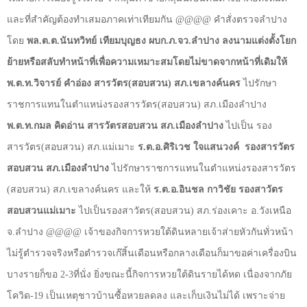
และที่สำคัญต้องทำเสมอภาคเท่าเทียมกัน
@@@@
คำสั่งตรวจลำปาง
โดย
พล.ต.ต.นันทวิทย์ เทียมบุญธง ผบก.ภ.จว.ลำปาง
ลงนามแต่งตั้งโยก
ย้ายหรือสลับทำหน้าที่เพื่อความเหมาะสมโดยไม่ขาดจากหน้าที่เดิมให้
พ.ต.ท.วิจารย์ คําอ่อง สารวัตร(สอบสวน) สภ.เขลางค์นคร
ไปรักษา
ราชการแทนในตำแหน่งรองสารวัตร(สอบสวน) สภ.เมืองลำปาง
พ.ต.ท.กมล คิดอ่าน สารวัตรสอบสวน สภ.เมืองลำปาง
ไปเป็น รอง
สารวัตร(สอบสวน) สภ.แม่เมาะ
ร.ต.อ.ศิริเวช ใจแสนวงค์ รองสารวัตร
สอบสวน สภ.เมืองลำปาง
ไปรักษาราชการแทนในตำแหน่งรองสารวัตร
(สอบสวน) สภ.เขลางค์นคร และให้
ร.ต.อ.อินชล กาวิชัย รองสาวัตร
สอบสวนแม่เมาะ
ไปเป็นรองสาวัตร(สอบสวน) สภ.ร่องเคาะ อ.วังเหนือ
จ.ลำปาง
@@@@
เจ้าของกิจการหวยใต้ดินหลายเจ้าส่ายหัวกันทั่วหน้า
ไม่รู้ตำรวจจริงหรือตำรวจเก๊สิ้นเดือนหรือกลางเดือนก็มาขอค่าเครื่องบิน
บางรายก็ขอ
2-3
ที่นั่ง ยิ่งขณะนี้กิจการหวยใต้ดินรายได้หด เนื่องจากภัย
โควิด-19 เป็นเหตุชาวบ้านซื้อหวยลดลง และเก็บเงินไม่ได้ เพราะจ่าย