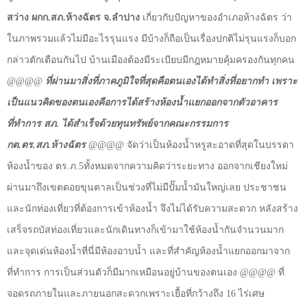
สว่าง ผกก.สภ.ห้างฉัตร จ.ลำปาง
เกี่ยวกับปัญหาของอำเภอห้างฉัตร ว่า
ในภาพรวมแล้วไม่มีอะไรรุนแรง มีบ้างก็ถือเป็นเรื่องปกติไม่รุนแรงก็บอก
กล่าวตักเตือนกันไป บ้านเมืองต้องมีระเบียบมีกฎหมายคุ้มครองกันทุกคน
@@@@
ที่ผ่านมาสิ่งที่ภาคภูมิใจที่สุดคือตนเองได้ทำสิ่งที่อยากทำ เพราะ
เป็นแนวคิดของตนเองคือการได้สร้างห้องน้ำแยกออกจากตัวอาคาร
ที่ทำการ สภ. ได้สำเร็จด้วยทุนทรัพย์จากคณะกรรมการ
กต.ตร.สภ.ห้างฉัตร
@@@@
จัดว่าเป็นห้องน้ำหรูสะอาดที่สุดในบรรดา
ห้องน้ำของ ตร.ภ.
5
ทั้งหมดจากความคิดว่าระยะทาง ออกจากเชียงใหม่
ผ่านมาถึงเขตดอยขุนตาลเป็นช่วงที่ไม่มีปั๊มน้ำมันใหญ่เลย ประชาชน
และนักท่องเที่ยวที่ต้องการเข้าห้องน้ำ จึงไม่ได้รับความสะดวก หลังสร้าง
เสร็จรถบัสท่องเที่ยวและนักเดินทางก็เข้ามาใช้ห้องน้ำกันจำนวนมาก
และจุดเด่นห้องน้ำที่นี่มีห้องอาบน้ำ และที่สำคัญห้องน้ำแยกออกมาจาก
ที่ทำการ การเป็นส่วนตัวก็มีมากเหมือนอยู่บ้านของตนเอง
@@@@
ที่
จอดรถภายในและภายนอกสะดวกเพราะเยื้อที่กว้างถึง
16
ไร่เศษ