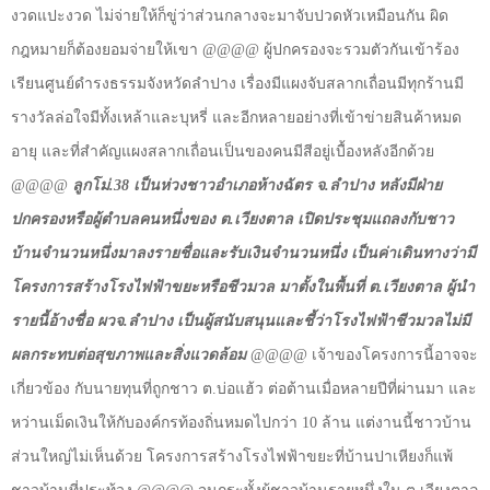
งวดแปะงวด ไม่จ่ายให้ก็ขู่ว่าส่วนกลางจะมาจับปวดหัวเหมือนกัน ผิด
กฎหมายก็ต้องยอมจ่ายให้เขา
@@@@
ผู้ปกครองจะรวมตัวกันเข้าร้อง
เรียนศูนย์ดำรงธรรมจังหวัดลำปาง เรื่องมีแผงจับสลากเถื่อนมีทุกร้านมี
รางวัลล่อใจมีทั้งเหล้าและบุหรี่ และอีกหลายอย่างที่เข้าข่ายสินค้าหมด
อายุ และที่สำคัญแผงสลากเถื่อนเป็นของคนมีสีอยู่เบื้องหลังอีกด้วย
@@@@
ลูกโม่.
38
เป็นห่วงชาวอำเภอห้างฉัตร จ.ลำปาง หลังมีฝ่าย
ปกครองหรือผู้ตำบลคนหนึ่งของ ต.เวียงตาล เปิดประชุมแถลงกับชาว
บ้านจำนวนหนึ่งมาลงรายชื่อและรับเงินจำนวนหนึ่ง เป็นค่าเดินทางว่ามี
โครงการสร้างโรงไฟฟ้าขยะหรือชีวมวล มาตั้งในพื้นที่ ต.เวียงตาล ผู้นำ
รายนี้อ้างชื่อ ผวจ.ลำปาง เป็นผู้สนับสนุนและชี้ว่าโรงไฟฟ้าชีวมวลไม่มี
ผลกระทบต่อสุขภาพและสิ่งแวดล้อม
@@@@
เจ้าของโครงการนี้อาจจะ
เกี่ยวข้อง กับนายทุนที่ถูกชาว ต.บ่อแฮ้ว ต่อต้านเมื่อหลายปีที่ผ่านมา และ
หว่านเม็ดเงินให้กับองค์กรท้องถิ่นหมดไปกว่า
10
ล้าน แต่งานนี้ชาวบ้าน
ส่วนใหญ่ไม่เห็นด้วย โครงการสร้างโรงไฟฟ้าขยะที่บ้านปาเหียงก็แพ้