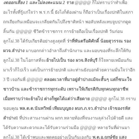
งดออกเสียง
1
และไม่ลงคะแนน
2
ราย
@@@@
ก็ไม่ทราบว่าทำเพื่อ
อะไรทั้งที่รู้แก่ใจว่า พ.ร.ก.นี้ ยังไงก็ต้องผ่าน ก็ถือว่าเป็นเรื่องปกติในสภา
ถกเถียงกันเหมือนจะเกลียดกันไปถึงชาติหน้า พอลับหลังแทบจูบปากดูด
ลิ้นกัน
@@@@
ชีวิตข้าราชการ การย้ายถือเป็นเรื่องปกติ วันก่อน
ลูกโม่.
38
ได้รับเกียรติอย่างสูงสุดที่
ว่าที่พันตรีอดิศักดิ์ น้อยสุวรรณ รอง
ผวจ.ลำปาง
มาบอกกล่าวอำลาถึงสำนักงาน และมอบของที่ระลึกให้กับ
ลูกโม่.
38
ในโอกาสที่จะ
ย้ายไปเป็น รอง ผวจ.สิงห์บุรี
ก็ใจหายเหมือนกัน
มาเร็วก็ไปเร็ว แต่เป็นการย้ายปกติ และท่านยังบอกด้วยความมั่นใจว่าอีก
3
ปี เจอกันพี่
@@@@
ตลอดเวลาที่มาอยู่ลำปางแม้จะสั้นๆ แต่ก็ชนะใจ
ชาวบ้าน และข้าราชการทุกระดับ เพราะให้เกียรติกับทุกคนทุกอาชีพ
เมื่อทราบว่าจะย้ายไป ต่างก็พูดได้แต่ว่าเสียดาย
@@@@
ลูกโม่.
38
กราบ
ขอบคุณ
พล.ต.ต.นันทวิทย์ เทียมบุญธง ผบก.ภ.จว.ลำปาง
เจ้าของรหัส
ลำปาง
1
ที่ประสานงานผ่าน ผกก.หลายท้องที่จนงานลุล่วงไปด้วยดี และ
ได้รับความสะดวกและได้รับความร่วมมือ
@@@@
หลายวันที่ผ่านมา
ลูกโม่.
38
ได้เข้าพบและพูดคุยอย่างเป็นกันเองกับ
พ.ต.อ.ฤกษ์ชัย แสง