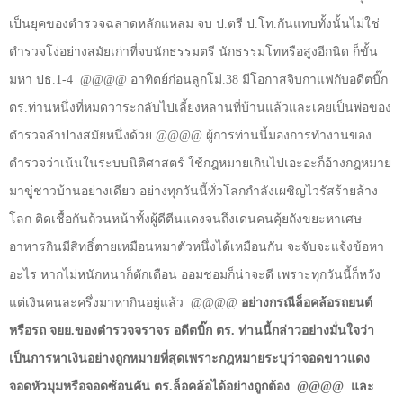
เป็นยุคของตำรวจฉลาดหลักแหลม จบ ป.ตรี ป.โท.กันแทบทั้งนั้นไม่ใช่
ตำรวจโง่อย่างสมัยเก่าที่จบนักธรรมตรี นักธรรมโทหรือสูงอีกนิด ก็ขั้น
มหา ปธ.1-4
@@@@
อาทิตย์ก่อนลูกโม่.38 มีโอกาสจิบกาแฟกับอดีตบิ๊ก
ตร.ท่านหนึ่งที่หมดวาระกลับไปเลี้ยงหลานที่บ้านแล้วและเคยเป็นพ่อของ
ตำรวจลำปางสมัยหนึ่งด้วย
@@@@
ผู้การท่านนี้มองการทำงานของ
ตำรวจว่าเน้นในระบบนิติศาสตร์ ใช้กฎหมายเกินไปเอะอะก็อ้างกฎหมาย
มาขู่ชาวบ้านอย่างเดียว อย่างทุกวันนี้ทั่วโลกกำลังเผชิญไวรัสร้ายล้าง
โลก ติดเชื้อกันถ้วนหน้าทั้งผู้ดีตีนแดงจนถึงเดนคนคุ้ยถังขยะหาเศษ
อาหารกินมีสิทธิ์ตายเหมือนหมาตัวหนึ่งได้เหมือนกัน จะจับจะแจ้งข้อหา
อะไร หากไม่หนักหนาก็ตักเตือน ออมชอมก็น่าจะดี เพราะทุกวันนี้ก็หวัง
แต่เงินคนละครึ่งมาหากินอยู่แล้ว
@@@@
อย่างกรณีล็อคล้อรถยนต์
หรือรถ จยย.ของตำรวจจราจร อดีตบิ๊ก ตร. ท่านนี้กล่าวอย่างมั่นใจว่า
เป็นการหาเงินอย่างถูกหมายที่สุดเพราะกฎหมายระบุว่าจอดขาวแดง
จอดหัวมุมหรือจอดซ้อนคัน ตร.ล็อคล้อได้อย่างถูกต้อง
@@@@
และ