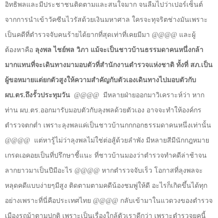
อิทธิพลและมีประชาชนติดตามและสนใจมาก จนลืมไปว่าเปอร์เซ็นต์
จากการนำเข้าวัคซีนไวรัสด้วยเงินมหาศาล ใครจะทุจริตช่างมันเพราะ
เป็นคดีที่ตำรวจจับคนร้ายได้ยากที่สุดเท่าที่เคยมีมา
@@@@
และผู้
ต้องหาคือ
ลุงพล ไชย์พล วิภา
แม้จะเป็นชาวบ้านธรรมดาคนหนึ่งกล้า
มากแทนที่จะเดินทางมามอบตัวที่สำนักงานตำรวจแห่งชาติ ทั้งที่ สภ.เป็น
ผู้ขอหมายแต่ยกตัวสูงให้ความสำคัญกับตัวเองเดินทางไปมอบตัวกับ
ผบ.ตร.ถึงรั้วประทุมวัน
@@@@
มีหลายฝ่ายออกมาวิเคราะห์ว่า หาก
ท่าน ผบ.ตร.ออกมารับมอบตัวกับลุงพลด้วยตัวเอง อาจจะทำให้องค์กร
ตำรวจตกต่ำ เพราะลุงพลแค่เป็นชาวบ้านกกกอกธรรมดาคนหนึ่งเท่านั้น
@@@@
แต่หารู้ไม่ว่าลุงพลไม่ใช่ต่อสู้ด้วยลำพัง มีหลายสีมีนักกฎหมาย
เกรดเอคอยเป็นที่ปรึกษาชี้แนะ ที่ชาวบ้านมองว่าตำรวจทำคดีล่าช้าจน
ลากยาวมาเป็นปีมีอะไร
@@@@
หากตำรวจจับเร็ว โอกาสที่ลุงพลจะ
หลุดคดีแบบง่ายๆมีสูง ติดตามตามคดีน้องชมพู่ให้ดี อะไรก็เกิดขึ้นได้ทุก
อย่างเพราะที่นี่คือประเทศไทย
@@@@
กลับเข้ามาในแวดวงของตำรวจ
เมืองรถม้าตามปกติ เพราะเป็นเรื่องใกล้ตัวเราดีกว่า เพราะตำรวจยุคนี้