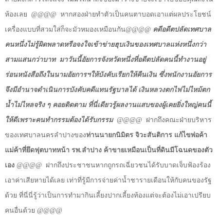
ห้องเลย
@@@@
หากสองฝ่ายทำตัวเป็นคนตาบอดเอาแต่ผลประโยชน์
เครื่องแบบที่สวมใส่ก็จะมัวหมองเหมือนกัน
@@@@
คดีอดีตปลัดเทศบาล
คนหนึ่งไม่รู้ผิดพลาดหรือจงใจเข้าข่ายฮุบเงินของเทศบาลแห่งหนึ่งกว่า
สามแสนกว่าบาท
มาวันนี้อัยการจังหวัดหนึ่งที่อดีตปลัดคนนี้ทำงานอยู่
ร่อนหนังสือถึงในนามอัยการฯให้บังคับเรียกให้คืนเงิน ซึ่งพนักงานอัยการ
จึงมีอำนาจดำเนินการบังคับคดีแทนรัฐบาลได้ เงินหลวงตกไฟไม่ไหม้ตก
น้ำไม่ไหลจริง ๆ คอยติดตาม ที่นี่เดียวรู้ผลงานแสบของผู้เคยยิ่งใหญ่คนนี้
ให้ดีเพราะคนทำกรรมต้องได้รับกรรม
@@@@
ฝากถึงคณะฝ่ายบริหาร
ของเทศบาลนครลำปางของ
ท่านนายกนิมิตร จิวะสันติการ แก้ไขพ่อค้า
แม่ค้าที่ยึดฟุตบาทหน้า รพ.ลำปาง ค้าขายเหมือนเป็นที่ดินมีโฉนดของตัว
เอง
@@@@
ฝากถึงประชาชนหากถูกรถเฉี่ยวชนได้รับบาดเจ็บฟ้องร้อง
เอาค่าเสียหายได้เลย เท่าที่รู้มีการจ่ายค่าน้ำชารายเดือนให้กับคนของรัฐ
ด้วย ที่นี่นี่รู้ว่าเป็นการทำมากินเลี้ยงปากเลี้ยงท้องแต่จะต้องไม่เอาเปรียบ
คนอื่นด้วย
@@@@