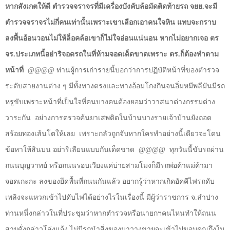
หากสังเกตให้ดี ตำรวจจราจรที่มีเครื่องบังคับล้อมัดติดท้ายรถ จยย.จะมี
ตำรวจจราจรไม่กี่คนเท่านั้นเพราะเขาเลือกเอาคนใจหิน แทบจะกราบ
ลงพื้นอ้อนวอนไม่ให้ล็อคล้อเขาก็ไม่ใจอ่อนแน่นอน หากไม่อยากเจอ ตร
จร.ประเภทนี้อย่าริจอดรถในที่ห้ามจอดเด็ดขาดเพราะ ตร.ก็ต้องทำตาม
หน้าที่
@@@@
ท่านผู้การเก่ารายนี้บอกว่าการปฏิบัติหน้าที่ของตำรวจ
ระดับสายงานต่าง ๆ มีทั้งทางตรงและทางอ้อมโกงกินจนอิ่มหมีพลีมันมีรถ
หรูขับเพราะหน้าที่เป็นใจที่คนบางคนต้องยอมว่าวาสนาต่างกรรมต่าง
วาระกัน
อย่างการตรวจค้นยาเสพติดในบ้านบางรายเจ้าบ้านยังถอด
สร้อยทองเส้นโตให้เลย
เพราะกลัวถูกจับหากใครทำอย่างนี้เดียวจะโดน
ข้อหาให้สินบน อย่าริเลียนแบบกันเด็ดขาด
@@@@
ทุกวันนี้ขับรถผ่าน
ถนนบุญวาทย์ หรือถนนรอบเวียงแค่บ่ายสามโมงก็มีรถพ่อค้าแม่ค้ามา
จอดเกะกะ ลงของยึดพื้นที่ถนนกันแล้ว อยากรู้ว่าหากเกิดอัคคีไฟรถดับ
เพลิงจะแหวกเข้าไปดับไฟได้อย่างไรในเรื่องนี้ มีผู้ว่าราชการ จ.ลำปาง
ท่านหนึ่งกล่าวในที่ประชุมว่าหากตำรวจหรือนายกฯคนไหนทำให้ถนน
สายดั่งกล่าวโล่งแจ้ง ไม่มีรถนำสิ่งของมาวางขายจะเข้าไปขอบคุณถึงใน