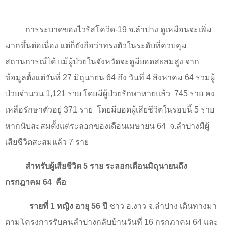
การระบาดของไวรัสโควิด
-19
จ.ลำปาง ดูเหมือนจะเพิ่ม
มากขึ้นต่อเนื่อง แต่ก็ยังถือว่าทรงตัวในระดับที่ควบคุม
สถานการณ์ได้ แม้ผู้ป่วยในจังหวัดจะดูมียอดสะสมสูง จาก
ข้อมูลตั้งแต่วันที่
27
มิถุนายน
64
ถึง วันที่
4
สิงหาคม
64
รวมผู้
ป่วยจำนวน
1,121
ราย โดยมีผู้ป่วยรักษาหายแล้ว
745
ราย คง
เหลือรักษาตัวอยู่
371
ราย
โดยมียอดผู้เสียชีวิตในรอบนี้
5
ราย
หากนับสะสมตั้งแต่ระลอกของเดือนเมษายน
64
จ.ลำปางมีผู้
เสียชีวิตสะสมแล้ว
7
ราย
สำหรับผู้เสียชีวิต
5
ราย ระลอกเดือนมิถุนายนถึง
กรกฎาคม
64
คือ
รายที่
1
หญิง อายุ
56
ปี
ชาว อ.งาว จ.ลำปาง เดินทางมา
ตามโครงการรับคนลำปางกลับบ้านวันที่
16
กรกฎาคม
64
และ