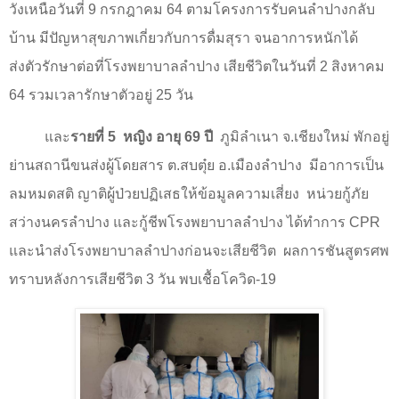
วังเหนือวันที่
9
กรกฎาคม
64
ตามโครงการรับคนลำปางกลับ
บ้าน มีปัญหาสุขภาพเกี่ยวกับการดื่มสุรา จนอาการหนักได้
ส่งตัวรักษาต่อที่โรงพยาบาลลำปาง เสียชีวิตในวันที่
2
สิงหาคม
64
รวมเวลารักษาตัวอยู่
25
วัน
และ
รายที่
5
หญิง อายุ
69
ปี
ภูมิลำเนา จ.เชียงใหม่ พักอยู่
ย่านสถานีขนส่งผู้โดยสาร ต.สบตุ๋ย อ.เมืองลำปาง
มีอาการเป็น
ลมหมดสติ ญาติผู้ป่วยปฏิเสธให้ข้อมูลความเสี่ยง
หน่วยกู้ภัย
สว่างนครลำปาง และกู้ชีพโรงพยาบาลลำปาง ได้ทำการ
CPR
และนำส่งโรงพยาบาลลำปางก่อนจะเสียชีวิต
ผลการชันสูตรศพ
ทราบหลังการเสียชีวิต
3
วัน พบเชื้อโควิด
-19