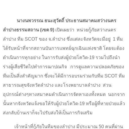
นางนพวรรณ ธนะสุวัตถิ์ ประธานสมาคมสว่างนคร
ลำปางธรรมสถาน (เขต
9
)
เปิดเผยว่า
หน่วยกู้ภัยสว่างนคร
ลำปาง ทีม
SCOT
ของ จ.ลำปาง ซึ่งแต่ละจังหวัดจะมีอยู่
1
ทีม
ได้รับหน้าที่จากสถานบันการแพทย์ฉุกเฉินแห่งชาติ โดยจะต้อง
ดำเนินการทุกอย่าง ในการรับส่งผู้ป่วยโควิด
-19
รวมไปถึงนำ
ร่างผู้เสียชีวิตไปทำการฌาปณกิจ
การดูแลความปลอดภัยของ
ทีมเป็นสิ่งสำคัญมาก ซึ่งจะได้มีการอบรมร่วมกับทีม
SCOT
ทีม
สาธารณสุขจังหวัดลำปาง และโรงพยาบาลลำปาง
ส่วน
อุปกรณ์ต่างๆทางสมาคมดำเนินการจัดหาเองทั้งหมด
นอกจาก
นั้นหากจังหวัดแจ้งขอให้รับผู้ป่วยโควิด
-19
หรือผู้ที่หายป่วยแล้ว
ส่งกลับบ้านเราก็จะไปรับส่งให้เป็นภารกิจเสริม
เจ้าหน้าที่กู้ภัยในทีมของลำปาง มีประมาณ
50
คนที่ผ่าน