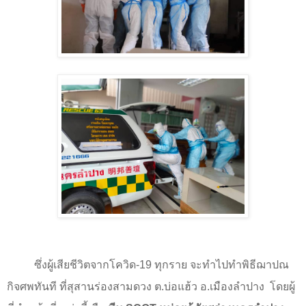
ซึ่งผู้เสียชีวิตจากโควิด
-19
ทุกราย จะทำไปทำพิธีฌาปณ
กิจศพทันที ที่สุสานร่องสามดวง ต.บ่อแฮ้ว อ.เมืองลำปาง
โดยผู้