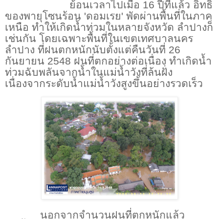
ย้อนเวลาไปเมื่อ
16
ปีที่แล้ว อิทธิ
ของพายุโซนร้อน
'
ดอมเรย
'
พัดผ่านพื้นที่ในภาค
เหนือ ทำให้เกิดน้ำท่วมในหลายจังหวัด ลำปางก็
เช่นกัน โดยเฉพาะพื้นที่ในเขตเทศบาลนคร
ลำปาง ที่ฝนตกหนักนับตั้งแต่คืนวันที่
26
กันยายน
2548
ฝนที่ตกอย่างต่อเนื่อง ทำเกิดน้ำ
ท่วมฉับพลันจากน้ำในแม่น้ำวังที่ล้นฝั่ง
เนื่องจากระดับน้ำแม่น้ำวังสูงขึ้นอย่างรวดเร็ว
นอกจากจำนวนฝนที่ตกหนักแล้ว