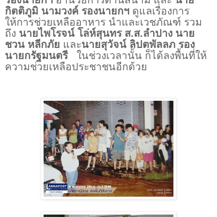
รองนายกฯ
อำนวยการด้านสนาม และ
นาย
กิตติภูมิ นามวงค์ รองนายกฯ
ดูแลเรื่องการ
ให้การช่วยเหลืออาหาร นำและเวชภัณฑ์ รวม
ถึง
นายไพโรจน์ โล่ห์สุนทร ส.ส.ลำปาง
นาย
ชวน หลีกภัย
และ
นายสุวัจน์ ลิปตพัลลภ รอง
นายกรัฐมนตรี
ในช่วงเวลานั้น ก็ได้ลงพื้นที่ให้
ความช่วยเหลือประชาชนอีกด้วย