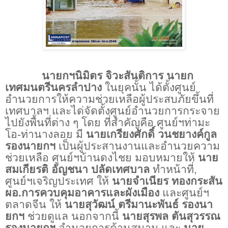
นายกฯนิมิตร จิวะสันติการ นายก
เทศมนตรีนครลำปาง
ในยุคนั้น ได้ตั้งศูนย์
อำนวยการให้ความช่วยเหลือผู้ประสบภัยขึ้นที่
เทศบาลฯ และได่จัดตั้งศูนย์อำนวยการกระจาย
ไปยังพื้นที่ต่าง ๆ โดย ที่สำคัญคือ ศูนย์ฯท่ามะ
โอ-ท่านางลอย มี
นายเกรียงศักดิ์ วนชยางค์กูล
รองนายกฯ
เป็นผู้ประสานงานและอำนวยความ
ช่วยเหลือ ศูนย์ฯบ้านดงไชย มอบหมายให้
นาย
สมเกียรติ อัญชนา ปลัดเทศบาล
ทำหน้าที่,
ศูนย์ฯเจริญประเทศ ให้
นายจำเนียร ทองกระสัน
ผอ.การควบคุมอาคารและผังเมือง
และศูนย์ฯ
ตลาดจีน ให้
นายสุวัฒน์ ตรีมานะพันธ์ รองนา
ยกฯ
ช่วยดูแล นอกจากนี้
นายสุรพล ตันสุวรรณ