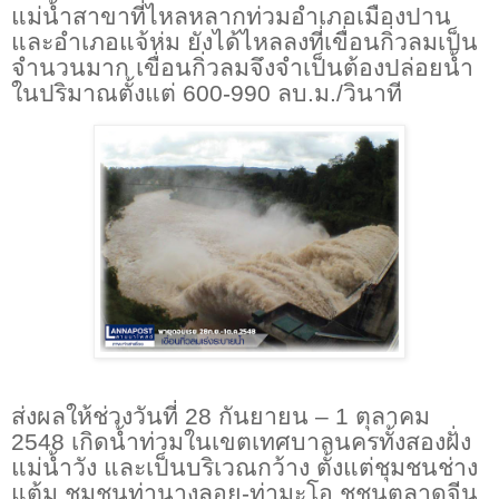
แม่น้ำสาขาที่ไหลหลากท่วมอำเภอเมืองปาน
และอำเภอแจ้ห่ม ยังได้ไหลลงที่เขื่อนกิ่วลมเป็น
จำนวนมาก เขื่อนกิ่วลมจึงจำเป็นต้องปล่อยน้ำ
ในปริมาณตั้งแต่
600-990
ลบ.ม./วินาที
ส่งผลให้ช่วงวันที่ 28 กันยายน – 1 ตุลาคม
2548 เกิดน้ำท่วมในเขตเทศบาลนครทั้งสองฝั่ง
แม่น้ำวัง และเป็นบริเวณกว้าง ตั้งแต่ชุมชนช่าง
แต้ม ชุมชนท่านางลอย-ท่ามะโอ ชุชนตลาดจีน