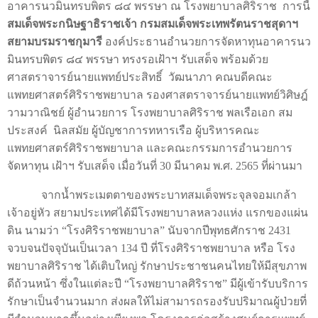
อาคารนวมินทรบพิตร ๘๔ พรรษา ณ โรงพยาบาลศิริราช
การนี้
สมเด็จพระกนิษฐาธิราชเจ้า กรมสมเด็จพระเทพรัตนราชสุดาฯ
สยามบรมราชกุมารี
องค์ประธานอำนวยการจัดหาทุนอาคารนว
มินทรบพิตร ๘๔ พรรษา ทรงรอเฝ้าฯ รับเสด็จ พร้อมด้วย
ศาสตราจารย์นายแพทย์ประสิทธิ์
วัฒนาภา คณบดีคณะ
แพทยศาสตร์ศิริราชพยาบาล รองศาสตราจารย์นายแพทย์วิศิษฎ์
วามวาณิชย์ ผู้อำนวยการ โรงพยาบาลศิริราช พลเรือเอก สม
ประสงค์
นิลสมัย ผู้บัญชาการทหารเรือ ผู้บริหารคณะ
แพทยศาสตร์ศิริราชพยาบาล และคณะกรรมการอำนวยการ
จัดหาทุน เฝ้าฯ รับเสด็จ เมื่อวันที่
30
มีนาคม พ.ศ.
2565
ที่ผ่านมา
จากน้ำพระเมตตาของพระบาทสมเด็จพระจุลจอมเกล้า
เจ้าอยู่หัว สยามประเทศได้มีโรงพยาบาลหลวงแห่ง แรกของแผ่น
ดิน นามว่า
“
โรงศิริราชพยาบาล
”
นับจากปีพุทธศักราช
2431
จวบจนปัจจุบันเป็นเวลา
134
ปี ที่โรงศิริราชพยาบาล หรือ โรง
พยาบาลศิริราช ได้เติบใหญ่ รักษาประชาชนคนไทยให้มีสุขภาพ
ดีถ้วนหน้า
ซึ่ง
ในแต่ละปี “โรงพยาบาลศิริราช” มีผู้เข้ารับบริการ
รักษาเป็นจำนวนมาก ส่งผลให้ไม่สามารถรองรับปริมาณผู้ป่วยที่