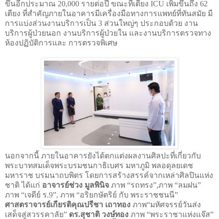
ขึ้นอีกประมาณ
20,000
รายต่อปี ขณะที่เตียง
ICU
เพิ่มขึ้นถึง
62
เตียง ที่สำคัญภายในอาคารมีเครื่องมือทางการแพทย์ที่ทันสมัย มี
การแบ่งส่วนงานบริการเป็น
3
ส่วนใหญ่ๆ ประกอบด้วย งาน
บริการผู้ป่วยนอก งานบริการผู้ป่วยใน และงานบริการตรวจทาง
ห้องปฏิบัติการและ การตรวจพิเศษ
นอกจากนี้ ภายในอาคารยังได้ตกแต่งผลงานศิลปะที่เกี่ยวกับ
พระบาทสมเด็จพระบรมชนกาธิเบศร มหาภูมิ พลอดุลยเดช
มหาราช บรมนาถบพิตร โดยการสร้างสรรค์จากเหล่าศิลปินแห่ง
ชาติ ได้แก่
อาจารย์ช่วง มูลพินิจ
ภาพ
“
รถทรง
”,
ภาพ
“
ลมฝน
”
ภาพ
“
เจดีย์ ร.
9”,
ภาพ
“
อริยกษัตริย์ กับ พระราชชนนี
”
ศาสตราจารย์เกียรติคุณปรีชา เถาทอง
ภาพ
“
มหัศจรรย์วันส่ง
เสด็จสู่สวรรคาลัย
”
ดร.สุชาติ วงษ์ทอง
ภาพ
“
พระราชาแห่งแจ๊ส
”