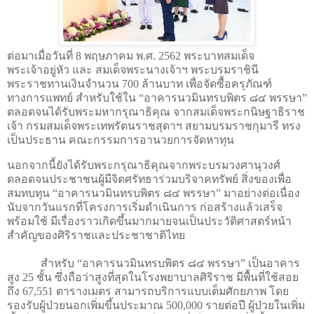
ต่อมาเมื่อวันที่
8
พฤษภาคม พ.ศ.
2562
พระบาทสมเด็จ
พระเจ้าอยู่หัว และ สมเด็จพระนางเจ้าฯ พระบรมราชินี
พระราชทานเงินจำนวน
700
ล้านบาท เพื่อจัดซื้อครุภัณฑ์
ทางการแพทย์ สำหรับใช้ใน
“
อาคารนวมินทรบพิตร ๘๔ พรรษา
”
ตลอดจนได้รับพระมหากรุณาธิคุณ จากสมเด็จพระกนิษฐาธิราช
เจ้า กรมสมเด็จพระเทพรัตนราชสุดาฯ สยามบรมราชกุมารี ทรง
เป็นประธาน คณะกรรมการอานวยการจัดหาทุน
นอกจากนี้ยังได้รับพระกรุณาธิคุณจากพระบรมวงศานุวงศ์
ตลอดจนประชาชนผู้มีจิตศรัทธาร่วมบริจาคทรัพย์ สิ่งของเพื่อ
สมทบทุน
“
อาคารนวมินทรบพิตร ๘๔ พรรษา
”
มาอย่างต่อเนื่อง
นับจากวันแรกที่โครงการเริ่มดำเนินการ ก่อสร้างแล้วเสร็จ
พร้อมใช้ มีเรื่องราวเกิดขึ้นมากมายจนเป็นประวัติศาสตร์หน้า
สำคัญของศิริราชและประชาชาติไทย
สำหรับ “อาคารนวมินทรบพิตร ๘๔ พรรษา” เป็นอาคาร
สูง
25
ชั้น ซึ่งถือว่าสูงที่สุดในโรงพยาบาลศิริราช มีพื้นที่ใช้สอย
ถึง
67,551
ตารางเมตร สามารถบริการแบบเต็มศักยภาพ โดย
รองรับผู้ป่วยนอกเพิ่มขึ้นประมาณ
500,000
รายต่อปี ผู้ป่วยในเพิ่ม