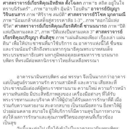
ศาสตราจารย์เกียรติคุณอิทธิพล ตั้งโฉลก
ภาพ
“
ธ สถิต อยู่ในใจ
ตราบนิรันดร์
”
, ภาพ
“
อาบฟ้า อุ้มน้า โอบดิน
”
อาจารย์ปัญญา
วิจินธนสาร
ภาพ
“
ศิริราช สมบัติ
”
ศาสตราจารย์วิโชค มุกดามณี
ภาพ
“
น้อมเกล้าส่งเสด็จสู่สวรรคาลัย
1-3”
, ภาพ
“
ดอกไม้แห่ง
ชีวิต
”
ศาสตราจารย์เกียรติคุณเกียรติศักดิ์ ชานนนารถ
ภาพ
“
ปิติ
แห่งปีมหามงคล
2”
, ภาพ
“
ปิติแห่งปีมหามงคล
3
”
ศาสตราจารย์
เกียรติคุณปริญญา ตันติสุข
ภาพ
“
แผ่นดินพอเพียง/ เรื่องเล่า แผ่น
ดิน
”
เพื่อให้ประชาชนที่มาใช้บริการ ณ อาคารแห่งนี้ได้ ชื่นชม
และร่วมน้อมรำลึกถึงพระมหากรุณาธิคุณพระบาทสมเด็จ
พระบรมชนกาธิเบศร มหาภูมิพลอดุลยเดชมหาราช บรมนาถ
บพิตร ที่ทรงมีต่อพสกนิกรชาวไทยล้นเหลือพรรณา
อาคารนวมินทรบพิตร ๘๔ พรรษา จึงเป็นมากกว่าอาคาร
แต่เป็นศูนย์รวมความรัก ความสามัคคี และความ เสียสละที่
ประชาชนมีแด่องค์ผู้พระราชทานนาม ความใหม่ ความก้าวหน้า
ความทันสมัย มีประสิทธิภาพสูงของ เครื่องมือต่างๆ ที่ได้รับ
พระราชทานและบริจาค ท
ให้ผู้ป่วยได้รับผลการรักษาที่ดี เมื่อ
ร่วมกับความสวยงาม สะดวกสบาย เป็นรมณียสถาน ยิ่งพาให้ผู้
ป่วยผ่อนคลาย สบายใจ ผู้ให้บริการก็มีความสุขในการทางาน
ส่งให้ ผลการรักษาและคุณภาพชีวิตของทุกคนที่เกี่ยวข้อง
เป็นสุข
วันนี้และต่อไป เมื่อได้เข้าไปในอาคารนวมินทรบพิตร