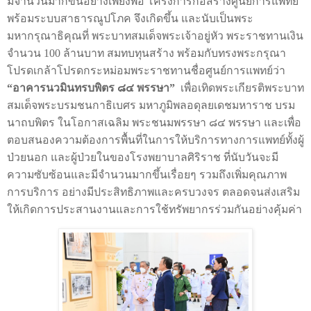
มีจำนวนมากขึ้นอย่างเพียงพอ โครงการก่อสร้างศูนย์การแพทย์
พร้อมระบบสาธารณูปโภค จึงเกิดขึ้น และนับเป็นพระ
มหากรุณาธิคุณที่ พระบาทสมเด็จพระเจ้าอยู่หัว พระราชทานเงิน
จำนวน
100
ล้านบาท สมทบทุนสร้าง
พร้อมกับ
ทรงพระกรุณา
โปรดเกล้าโปรดกระหม่อมพระราชทานชื่อศูนย์การแพทย์ว่า
“
อาคารนวมินทรบพิตร ๘๔ พรรษา
”
เพื่อเทิดพระเกียรติพระบาท
สมเด็จพระบรมชนกาธิเบศร มหาภูมิพลอดุลยเดชมหาราช บรม
นาถบพิตร ในโอกาสเฉลิม พระชนมพรรษา ๘๔ พรรษา และเพื่อ
ตอบสนองความต้องการพื้นที่ในการให้บริการทางการแพทย์ทั้งผู้
ป่วยนอก และผู้ป่วยในของโรงพยาบาลศิริราช ที่นับวันจะมี
ความซับซ้อนและมีจำนวนมากขึ้นเรื่อยๆ รวมถึงเพิ่มคุณภาพ
การบริการ อย่างมีประสิทธิภาพและครบวงจร ตลอดจนส่งเสริม
ให้เกิดการประสานงานและการใช้ทรัพยากรร่วมกันอย่างคุ้มค่า