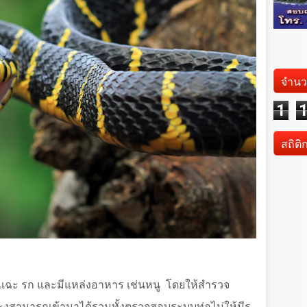
จำนว
1
สถิติ
ื้นแฉะ รก และมีแหล่งอาหาร เช่นหนู
โดยให้สำรวจ
ะงูสามารถเข้ามาได้รวมทั้งตรวจสอบระบบท่อไม่ให้มีรู