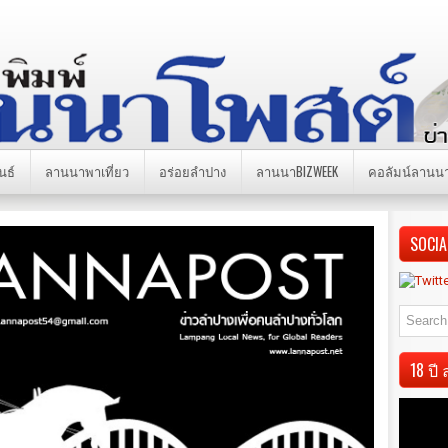
นธ์
ลานนาพาเที่ยว
อร่อยลำปาง
ลานนาBIZWEEK
คอลัมน์ลานน
SOCIA
18 ป