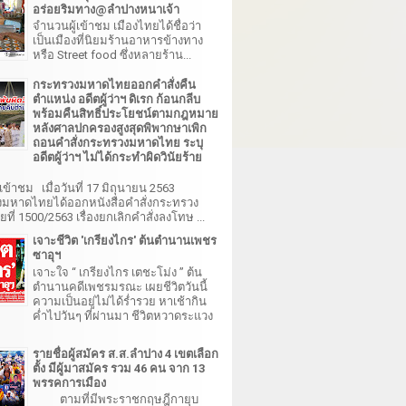
อร่อยริมทาง@ลำปางหนาเจ้า
จำนวนผู้เข้าชม เมืองไทยได้ชื่อว่า
เป็นเมืองที่นิยมร้านอาหารข้างทาง
หรือ Street food ซึ่งหลายร้าน...
กระทรวงมหาดไทยออกคำสั่งคืน
ตำแหน่ง อดีตผู้ว่าฯ ดิเรก ก้อนกลีบ
พร้อมคืนสิทธิ์ประโยชน์ตามกฎหมาย
หลังศาลปกครองสูงสุดพิพากษาเพิก
ถอนคำสั่งกระทรวงมหาดไทย ระบุ
อดีตผู้ว่าฯ ไม่ได้กระทำผิดวินัยร้าย
เข้าชม เมื่อวันที่ 17 มิถุนายน 2563
มหาดไทยได้ออกหนังสือคำสั่งกระทรวง
ี่ 1500/2563 เรื่องยกเลิกคำสั่งลงโทษ ...
เจาะชีวิต 'เกรียงไกร' ต้นตำนานเพชร
ซาอุฯ
เจาะใจ “ เกรียงไกร เตชะโม่ง ” ต้น
ตำนานคดีเพชรมรณะ เผยชีวิตวันนี้
ความเป็นอยู่ไม่ได้ร่ำรวย หาเช้ากิน
ค่ำไปวันๆ ที่ผ่านมา ชีวิตหวาดระแวง
รายชื่อผู้สมัคร ส.ส.ลำปาง 4 เขตเลือก
ตั้ง มีผู้มาสมัคร รวม 46 คน จาก 13
พรรคการเมือง
ตามที่มีพระราชกฤษฎีกายุบ