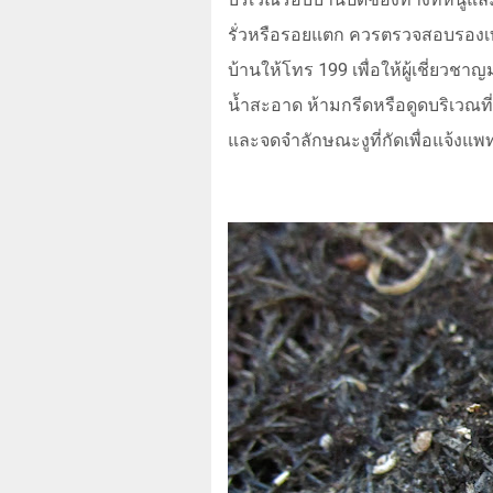
รั่วหรือรอยแตก ควรตรวจสอบรองเท้า
บ้านให้โทร 199 เพื่อให้ผู้เชี่ยว
น้ำสะอาด ห้ามกรีดหรือดูดบริเวณที
และจดจำลักษณะงูที่กัดเพื่อแจ้งแพท