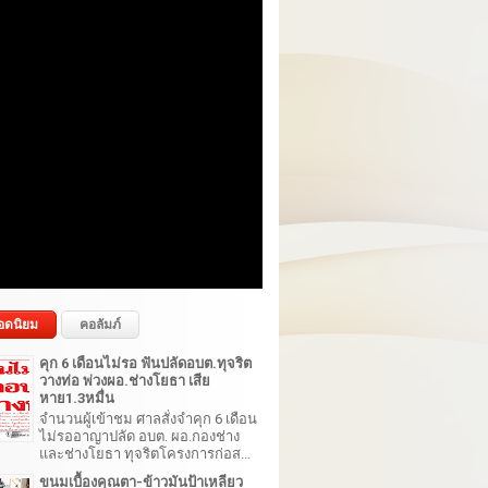
อดนิยม
คอลัมภ์
คุก 6 เดือนไม่รอ ฟันปลัดอบต.ทุจริต
วางท่อ พ่วงผอ.ช่างโยธา เสีย
หาย1.3หมื่น
จำนวนผู้เข้าชม ศาลสั่งจำคุก 6 เดือน
ไม่รออาญาปลัด อบต. ผอ.กองช่าง
และช่างโยธา ทุจริตโครงการก่อส...
ขนมเบื้องคุณตา-ข้าวมันป้าเหลียว