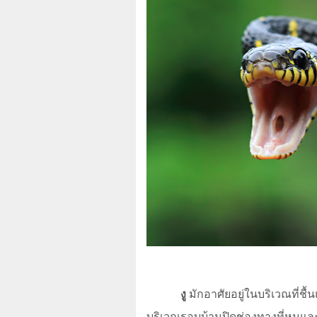
งู
มักอาศัยอยู่ในบริเวณที่ช
บริเวณรอบบ้านปิดช่องทางที่หนูแล