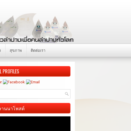
า
สุขภาพ
ติดต่อเรา
L PROFILES
ี ลานนาโพสต์