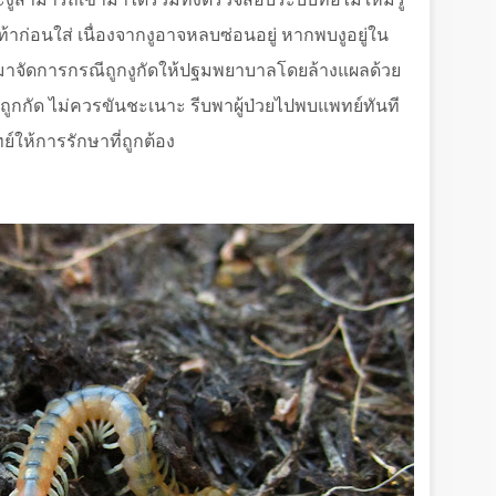
ก่อนใส่ เนื่องจากงูอาจหลบซ่อนอยู่ หากพบงูอยู่ใน
ชาญมาจัดการกรณีถูกงูกัดให้ปฐมพยาบาลโดยล้างแผลด้วย
่ถูกกัด ไม่ควรขันชะเนาะ รีบพาผู้ป่วยไปพบแพทย์ทันที
ย์ให้การรักษาที่ถูกต้อง