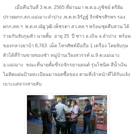
เมื่อคืนวันที่ 3 พ.ค. 2565 ที่ผ่านมา พ.ต.อ.ภูชิชย์ ตรียัม
ปรายผกก.สภ.แม่เมาะลำปาง
,
พ.ต.ท.จิรัฏฐ์ จิรพัชรศิรพร รอง
ผกก.สส.ฯ
พ.ต.ท.ณัฐวุฒิ เพ็ชรตา สว.สส.ฯ พร้อมชุดสืบสวน ได้
ร่วมกันจับกุมตัว นายตั้ม
อายุ 35
ปี ชาว อ.เถิน จ.ลำปาง
พร้อม
ของกลางยาบ้า 8,763
เม็ด โทรศัพท์มือถือ 1 เครื่อง โดยจับกุม
ตัวได้ที่ร้านขายของชำ หมู่บ้านเวียงสวรรค์ ม.9 ต.แม่เมาะ
อ.แม่เมาะ
ขณะที่นายตั้มขี่รถจักรยานยนต์ รุ่นโซนิค สีน้ำเงิน
ไม่ติดแผ่นป้ายทะเบียนมาจอดซื้อของ ตามที่เจ้าหน้าที่ได้รับแจ้ง
เบาะแสจากสายลับ