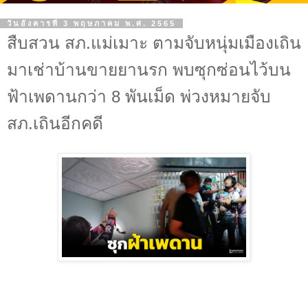
วันอังคารที่ 3 พฤษภาคม พ.ศ. 2565
สืบสวน สภ.แม่เมาะ ตามจับหนุ่มเมืองเถิน
มาเช่าบ้านขายยานรก พบซุกซ่อนไว้บน
ฟ้าเพดานกว่า 8 พันเม็ด พ่วงหมายจับ
สภ.เถินอีกคดี