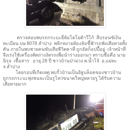
ตรวจสอบพบรถกระบะยี่ห้อโตโยต้าวีโก้ สีบรอนซ์เงิน
ทะเบียน บษ 8078 ลำปาง พลิกหงายท้องล้อชี้ฟ้ารถพังเสียหายทั้ง
คัน ภายในพบชายคนขับเสียชีวิตคาที่ ถูกอัดก็อปปี้อยู่ เจ้าหน้าที่
จึงเร่งใช้เครื่องตัดถ่างงัดรถเพื่อนำร่างออกมา ทราบชื่อคือ นาย
นิรุจ เชื้อสาร อายุ 28 ปี ชาวบ้านป่าม่วง ต.น้ำโจ้ อ.แม่ทะ
จ.ลำปาง
โดยรอบที่เกิดเหตุ พบรั้วบ้านเป็นอิฐบล็อคของชาวบ้าน
ถูกรถกระบะพุ่งชนจะเป็นรูโหว่ขนาดใหญ่หลายรู ได้รับความ
เสียหายมาก