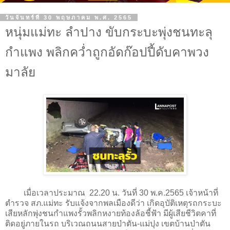
วันจันทร์ที่ 30 พฤษภาคม พ.ศ. 2565
หนุ่มแม่ทะ ลำปาง ขับกระบะพุ่งชนทะลุ
กำแพง พลิกคว่ำถูกอัดก๊อปปี้ดับคาพวง
มาลัย
เมื่อเวลาประมาณ 22.20 น. วันที่ 30 พ.ค.2565 เจ้าหน้าที่
ตำรวจ สภ.แม่ทะ รับแจ้งจากพลเมืองดีว่า เกิดอุบัติเหตุรถกระบะ
เสียหลักพุ่งชนกำแพงรั้วพลิกหงายท้องล้อชี้ฟ้า มีผู้เสียชีวิตคาที่
ติดอยู่ภายในรถ บริเวณถนนสายป่าตัน-แม่ปุง เขตบ้านป่าตัน