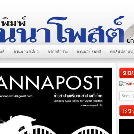
นธ์
ลานนาพาเที่ยว
อร่อยลำปาง
ลานนาBIZWEEK
คอลัมน์ลานน
SOCIA
18 ป