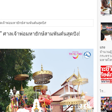
าลเจ้าพ่อมหายักษ์สามพันต๋นสุดปัง!
” ศาลเจ้าพ่อมหายักษ์สามพันต๋นสุดปัง!
แรง
จำนวนผู้
กระทรวง
มหาดไทยท
ไร...