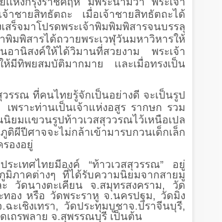
ิย์เเห่งกรุงราชคฤห์ มีพระนามว่า พระเจ้า
เจ้าชายสิทธัตถะ เมื่อเจ้าชายสิทธัตถะได้
รงเสร็จมาโปรดพระเจ้าพิมพิมพิสารจนบรรลุ
ิสารได้ถวายพระเวฬุวันมหาวิหารให้
็นอานิสงค์ให้ได้วิมานที่สวยงาม พระเจ้า
้มีทิพยสมบัติมากมาย เเละเมื่อทรงเป็น
วรรณ ที่คนไทยรู้จักเป็นอย่างดี จะเป็นรูป
เพราะท่านเป็นเจ้าแห่งอสูร รากษก รวม
อนนิยมเเขวนรูปท้าวเวสสุววรณไว้เหนือเปล
ูติผีปีศาจจะไม่กล้าเข้ามารบกวนเด็กเล็ก
รองอยู่
ในประเทศไทยมีองค์ “ท้าวเวสสุวรรณ” อยู่
มิภาคต่างๆ ที่ได้รับความนิยมจากสายมู
ละ วัดนางตะเคียน จ.สมุทรสงคราม, วัด
ษะทอง หรือ วัดพระราหู จ.นครปฐม, วัดมิ่ง
ฉะเชิงเทรา, วัดประทุม​บูชา​ จ.ปราจีนบุรี,
ัดเถรพลาย จ.สุพรรณบุรี เป็นต้น