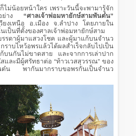
ก็ไม่น้อยหน้าใคร เพราะวันนี้จะพามารู้จัก
ยมูอย่าง
“ศาลเจ้าพ่อมหายักษ์สามพันต๋น”
ม ต.เวียงเหนือ อ.เมือง จ.ลําปาง โดยภายใน
ั้นเป็นที่ตั้งของศาลเจ้าพ่อมหายักษ์สาม
มีบรรดาผู้มาแสวงโชค และผู้มาแก้บนจํานว
มากราบไหว้อพรแล้วได้ผลสำเร็จกลับไปเป็น
ก้บนกันไม่ขาดสาย และจากการเล่าปาก
ใสและมีผู้ศรัทธาต่อ “ท้าวเวสสุวรรณ” ของ
พันต๋น พากันมากราบขอพรกันเป็นจํานว