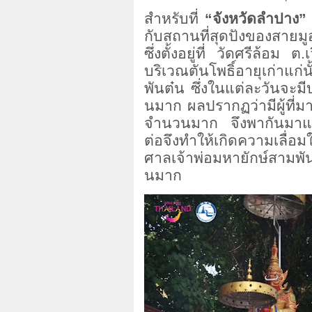
สำหรับที่
“จังหวัดลำปาง”
กับสถานที่สุดปังของสา
ซึ่งตั้งอยู่ที่ วัดศรีล้อ
บริเวณตันโพธิ์อายุเก่าแก่น
พันต๋น ซึ่งในแต่ละวันจะ
นมาก ผลปรากฏว่ามีผู้ที่
จำนวนมาก จึงพากันมาแ
ต่อจึงทำให้เกิดความเลื่อม
ศาลเจ้าพ่อมหายักษ์สาม
นมาก