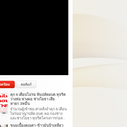
อดนิยม
คอลัมภ์
คุก 6 เดือนไม่รอ ฟันปลัดอบต.ทุจริต
วางท่อ พ่วงผอ.ช่างโยธา เสีย
หาย1.3หมื่น
จำนวนผู้เข้าชม ศาลสั่งจำคุก 6 เดือน
ไม่รออาญาปลัด อบต. ผอ.กองช่าง
และช่างโยธา ทุจริตโครงการก่อส...
ขนมเบื้องคุณตา-ข้าวมันป้าเหลียว