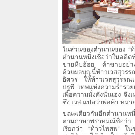
ในส่วนของตำนานของ “ท้าว
ตำนานหนึ่งเชื่อว่าในอดี
ขายหีบอ้อย ค้าขายอย่างร
ด้วยผลบุญนี้ท้าวเวสสุว
อิศวร ให้ท้าวเวสสุวรรณเ
ปฐพี เทพแห่งความร่ำรวยเ
เพื่อความมั่งคังนั่นเอง จ
ซึ่ง เวส แปลว่าพ่อค้า หมายถ
ขณะเดียวกันอีกตำนานหนึ่ง 
ตามภาษาพราหมณ์ชื่อว่า
เรียกว่า “ท้าวไพสพ” ในช