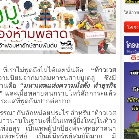
ให้มีการ
โครง
ี่เราไม่พูดถึงไม่ได้เลยนั่นคือ
“ท้าวเวส
ความนิยมจากมวลมหาชนสายมูเตลู ซึ่งมี
ท่านคือ
“
มหาเทพแห่งความมั่งคั่ง ทำธุรกิจ
”
และเมื่อหลายคนกราบไหว้สักการะแล้ว
กระแสที่พูดกันปากต่อปาก
สุวรรณ” กันสักหน่อยประไร สำหรับ “ท้าวเวส
ายาวนานในฐานะที่เป็นเทพผู้ยิ่งใหญ่ในท้าว
เเห่งอสูร เป็นเทพผู้ปกป้องพระพุทธศาสนา
าเเห่งทรัพย์
เป็นผู้มีทรัพย์สมบัติมาก มี