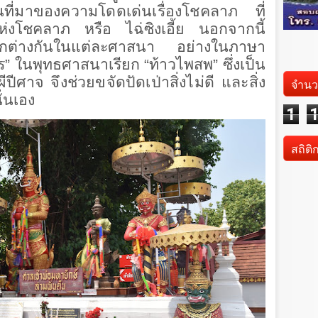
นที่มาของความโดดเด่นเรื่องโชคลาภ
ที่
แห่งโชคลาภ หรือ ไฉ่ซิงเอี้ย นอกจากนี้
ียกต่างกันในแต่ละศาสนา อย่างในภาษา
ร” ในพุทธศาสนาเรียก “ท้าวไพสพ” ซึ่งเป็น
ตผีปีศาจ
จึงช่วยขจัดปัดเป่าสิ่งไม่ดี และสิ่ง
จำนว
ั่นเอง
1
สถิติ