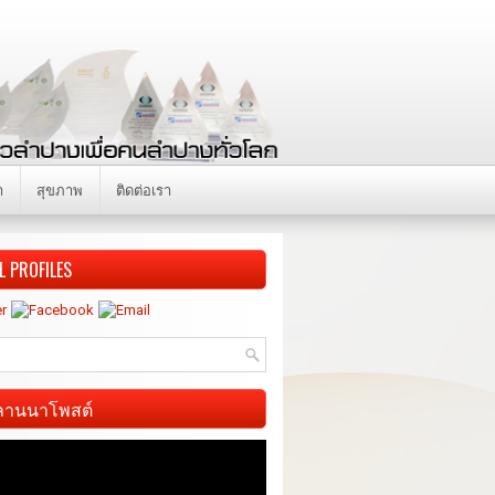
า
สุขภาพ
ติดต่อเรา
L PROFILES
ี ลานนาโพสต์