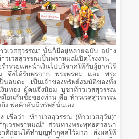
เวสสุวรรณ” นั้นก็มีอยู่หลายฉบับ อย่าง
ตท้าวเวสสุวรรณเป็นพราหมณ์เปิดโรงงาน
่ำรวยเเละนำเงินไปบริจาคให้กับผู้ยากไร้
รรณ จึงได้รับพรจาก พระพรหม เเละ พระ
ป็นอมตะ เป็นเจ้าของทรัพย์สมบัติของทั้ง
งินทอง ผู้คนจึงนิยม บูชาท้าวเวสสุวรรณ
ึงเหมือนกันชื่อของท่าน คือ ท้าวเวสสุวรรรณ
ึง พ่อค้าอันมีทรัพย์นั่นเอง
เชื่อว่า “ท้าวเวสสุวรรณ (ท้าวเวสสุวัน)”
 “กุเวรพราหมณ์” ส่วนทางพระพุทธศาสนา
าติก่อนได้ทำบุญทำกุศลไว้มาก ส่งผลให้