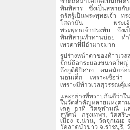
ชาติถัดมาได้เกิดเป็นกษัตร
พิมพิสาร ซึ่งเป็นสหายกับ
ตรัสรู้เป็นพระพุทธเจ้า ท
โสดาบัน พระเจ้าพิมพ
พระพุทธเจ้าประทับ จึงเป
พิมพิสานทำทานบ่อย ทำให
เทวดาที่มีอำมาจมาก
รูปร่างหน้าตาของท้าวเวสสุ
ยักษ์ถือกระบองขนาดใหญ่
ถึงภูติผีปีศาจ คนสมัยก่
นอนเด็ก เพราะเชื่อว่า ภ
เพราะมีท้าวเวสสุวรรณคุ้มค
และอย่างที่ทราบกันดีว่า
ในวัดสำคัญหลายแห่งตามภู
เตลู อาทิ วัดจุฬามณี แ
สุทัศน์ กรุงเทพฯ, วัดศรี
เมือง จ.น่าน, วัดจุกเฌอ จ.
วัดลาดบัวขาว จ.ราชบุรี, ว