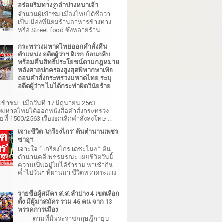
อร่อยริมทาง@ลำปางหนาเจ้า
จำนวนผู้เข้าชม เมืองไทยได้ชื่อว่า
เป็นเมืองที่นิยมร้านอาหารข้างทาง
หรือ Street food ซึ่งหลายร้าน...
กระทรวงมหาดไทยออกคำสั่งคืน
ตำแหน่ง อดีตผู้ว่าฯ ดิเรก ก้อนกลีบ
พร้อมคืนสิทธิ์ประโยชน์ตามกฎหมาย
หลังศาลปกครองสูงสุดพิพากษาเพิก
ถอนคำสั่งกระทรวงมหาดไทย ระบุ
อดีตผู้ว่าฯ ไม่ได้กระทำผิดวินัยร้าย
เข้าชม เมื่อวันที่ 17 มิถุนายน 2563
มหาดไทยได้ออกหนังสือคำสั่งกระทรวง
ี่ 1500/2563 เรื่องยกเลิกคำสั่งลงโทษ ...
เจาะชีวิต 'เกรียงไกร' ต้นตำนานเพชร
ซาอุฯ
เจาะใจ “ เกรียงไกร เตชะโม่ง ” ต้น
ตำนานคดีเพชรมรณะ เผยชีวิตวันนี้
ความเป็นอยู่ไม่ได้ร่ำรวย หาเช้ากิน
ค่ำไปวันๆ ที่ผ่านมา ชีวิตหวาดระแวง
รายชื่อผู้สมัคร ส.ส.ลำปาง 4 เขตเลือก
ตั้ง มีผู้มาสมัคร รวม 46 คน จาก 13
พรรคการเมือง
ตามที่มีพระราชกฤษฎีกายุบ