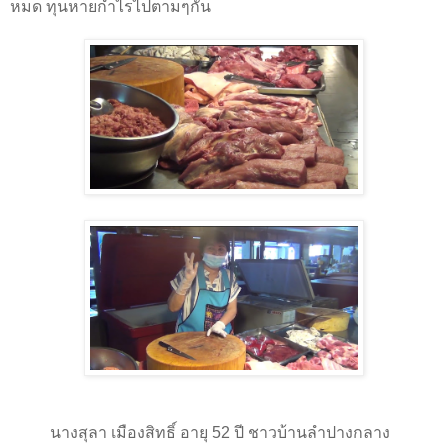
หมด ทุนหายกำไรไปตามๆกัน
นางสุลา เมืองสิทธิ์ อายุ
52
ปี ชาวบ้านลำปางกลาง