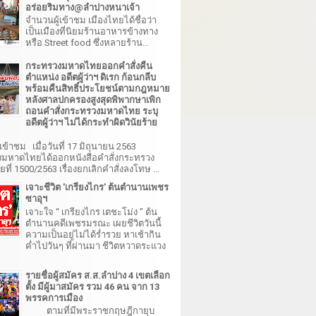
อร่อยริมทาง@ลำปางหนาเจ้า
จำนวนผู้เข้าชม เมืองไทยได้ชื่อว่า
เป็นเมืองที่นิยมร้านอาหารข้างทาง
หรือ Street food ซึ่งหลายร้าน...
กระทรวงมหาดไทยออกคำสั่งคืน
ตำแหน่ง อดีตผู้ว่าฯ ดิเรก ก้อนกลีบ
พร้อมคืนสิทธิ์ประโยชน์ตามกฎหมาย
หลังศาลปกครองสูงสุดพิพากษาเพิก
ถอนคำสั่งกระทรวงมหาดไทย ระบุ
อดีตผู้ว่าฯ ไม่ได้กระทำผิดวินัยร้าย
เข้าชม เมื่อวันที่ 17 มิถุนายน 2563
มหาดไทยได้ออกหนังสือคำสั่งกระทรวง
ี่ 1500/2563 เรื่องยกเลิกคำสั่งลงโทษ ...
เจาะชีวิต 'เกรียงไกร' ต้นตำนานเพชร
ซาอุฯ
เจาะใจ “ เกรียงไกร เตชะโม่ง ” ต้น
ตำนานคดีเพชรมรณะ เผยชีวิตวันนี้
ความเป็นอยู่ไม่ได้ร่ำรวย หาเช้ากิน
ค่ำไปวันๆ ที่ผ่านมา ชีวิตหวาดระแวง
รายชื่อผู้สมัคร ส.ส.ลำปาง 4 เขตเลือก
ตั้ง มีผู้มาสมัคร รวม 46 คน จาก 13
พรรคการเมือง
ตามที่มีพระราชกฤษฎีกายุบ