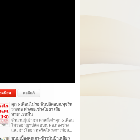
อดนิยม
คอลัมภ์
คุก 6 เดือนไม่รอ ฟันปลัดอบต.ทุจริต
วางท่อ พ่วงผอ.ช่างโยธา เสีย
หาย1.3หมื่น
จำนวนผู้เข้าชม ศาลสั่งจำคุก 6 เดือน
ไม่รออาญาปลัด อบต. ผอ.กองช่าง
และช่างโยธา ทุจริตโครงการก่อส...
ขนมเบื้องคุณตา-ข้าวมันป้าเหลียว