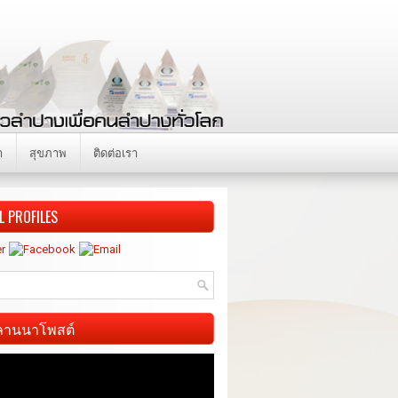
า
สุขภาพ
ติดต่อเรา
L PROFILES
ี ลานนาโพสต์