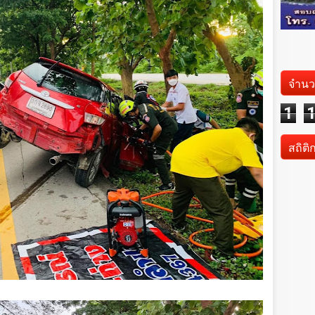
จำนว
1
สถิติ