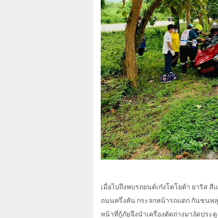
เมื่อไปถึงพบรถยนต์เก๋งโตโยต้า ยาริส 
ถนนครึ่งคัน กระจกหน้ารถแตก กันชนหลุด
หน้าที่กู้ภัยจึงนำเครื่องตัดถ่างมางัดประ