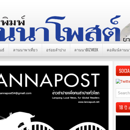
นธ์
ลานนาพาเที่ยว
อร่อยลำปาง
ลานนาBIZWEEK
คอลัมน์ลานน
SOCIA
18 ป