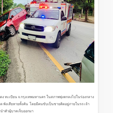
สีแดง ทะเบียน จ.กรุงเทพมหานคร ในสภาพพุ่งตกลงไปในร่องกลาง
 พังเสียหายทั้งคัน โดยมีคนขับเป็นชายติดอยู่ภายในรถ เจ้า
ตู นำตัวผู้บาดเจ็บออกมา