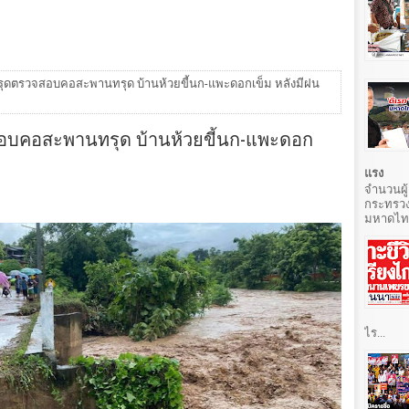
รุดตรวจสอบคอสะพานทรุด บ้านห้วยขี้นก-แพะดอกเข็ม หลังมีฝน
อบคอสะพานทรุด บ้านห้วยขี้นก-แพะดอก
แรง
จำนวนผู้
กระทรวง
มหาดไทยท
ไร...