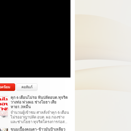
อดนิยม
คอลัมภ์
คุก 6 เดือนไม่รอ ฟันปลัดอบต.ทุจริต
วางท่อ พ่วงผอ.ช่างโยธา เสีย
หาย1.3หมื่น
จำนวนผู้เข้าชม ศาลสั่งจำคุก 6 เดือน
ไม่รออาญาปลัด อบต. ผอ.กองช่าง
และช่างโยธา ทุจริตโครงการก่อส...
ขนมเบื้องคุณตา-ข้าวมันป้าเหลียว