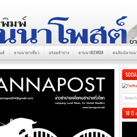
นธ์
ลานนาพาเที่ยว
อร่อยลำปาง
ลานนาBIZWEEK
คอลัมน์ลานน
SOCIA
18 ป