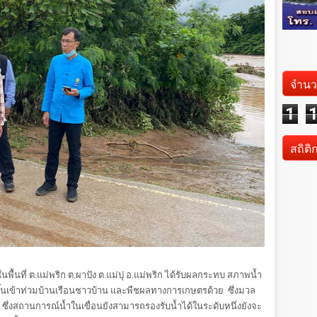
จำนว
1
สถิติ
พื้นที่ ต.แม่พริก ต.ผาปัง ต.แม่ปุ อ.แม่พริก ได้รับผลกระทบ สภาพน้ำ
ขึ้นเข้าท่วมบ้านเรือนชาวบ้าน และพืชผลทางการเกษตรด้วย ซึ่งมวล
ไป ซึ่งสถานการณ์น้ำในเขื่อนยังสามารถรองรับน้ำได้ในระดับหนึ่งยังจะ