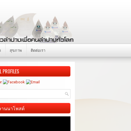
า
สุขภาพ
ติดต่อเรา
L PROFILES
ี ลานนาโพสต์