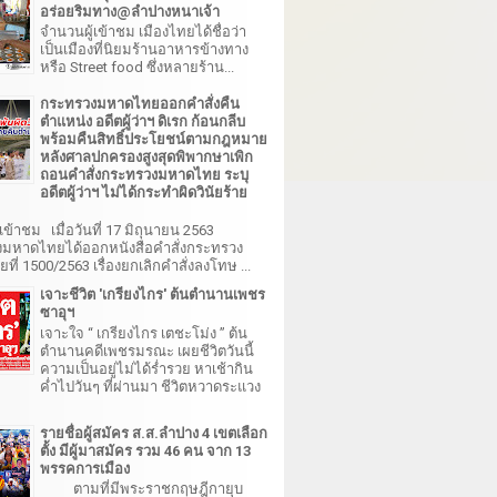
อร่อยริมทาง@ลำปางหนาเจ้า
จำนวนผู้เข้าชม เมืองไทยได้ชื่อว่า
เป็นเมืองที่นิยมร้านอาหารข้างทาง
หรือ Street food ซึ่งหลายร้าน...
กระทรวงมหาดไทยออกคำสั่งคืน
ตำแหน่ง อดีตผู้ว่าฯ ดิเรก ก้อนกลีบ
พร้อมคืนสิทธิ์ประโยชน์ตามกฎหมาย
หลังศาลปกครองสูงสุดพิพากษาเพิก
ถอนคำสั่งกระทรวงมหาดไทย ระบุ
อดีตผู้ว่าฯ ไม่ได้กระทำผิดวินัยร้าย
เข้าชม เมื่อวันที่ 17 มิถุนายน 2563
มหาดไทยได้ออกหนังสือคำสั่งกระทรวง
ี่ 1500/2563 เรื่องยกเลิกคำสั่งลงโทษ ...
เจาะชีวิต 'เกรียงไกร' ต้นตำนานเพชร
ซาอุฯ
เจาะใจ “ เกรียงไกร เตชะโม่ง ” ต้น
ตำนานคดีเพชรมรณะ เผยชีวิตวันนี้
ความเป็นอยู่ไม่ได้ร่ำรวย หาเช้ากิน
ค่ำไปวันๆ ที่ผ่านมา ชีวิตหวาดระแวง
รายชื่อผู้สมัคร ส.ส.ลำปาง 4 เขตเลือก
ตั้ง มีผู้มาสมัคร รวม 46 คน จาก 13
พรรคการเมือง
ตามที่มีพระราชกฤษฎีกายุบ