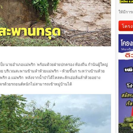
ให้มีการ
โครง
เป็ง นายอำเภอแม่พริก พร้อมด้วยฝ่ายปกครอง ท้องถิ่น กำนันผู้ใหญ่
หาย บริเวณสะพานข้ามลำห้วยแม่พริก –ห้วยขี้นก ระหว่างบ้านห้วย
ม่พริก อ.แม่พริก หลังจากน้ำป่าได้ไหลทะลักเอ่อล้นลำห้วยอย่าง
รด้วยรถยนต์หนักไม่สามารถเข้าหมู่บ้านได้