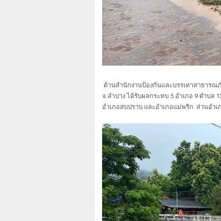
ด้านสำนักงานป้องกันและบรรเทาสาธารณภั
จ.ลำปาง ได้รับผลกระทบ 5 อำเภอ 9 ตำบล 1
อำเภอสบปราบ และอำเภอแม่พริก ส่วนอำเภออ