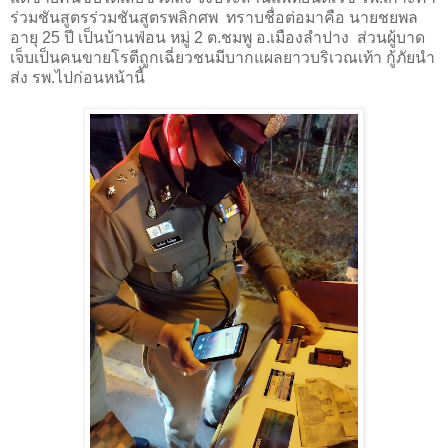
ร่วมชันสูตรร่วมชันสูตรพลิกศพ ทราบชื่อต่อมาคือ นายชยพล
อายุ 25 ปี เป็นบ้านฟ่อน หมู่ 2 ต.ชมพู อ.เมืองลำปาง ส่วนผู้บาด
เจ็บเป็นคนขายโรตีถูกเฉี่ยวชนมีบากแผลยาวบริเวณเท้า กู้ภัยนำ
ส่ง รพ.ไปก่อนหน้านี้