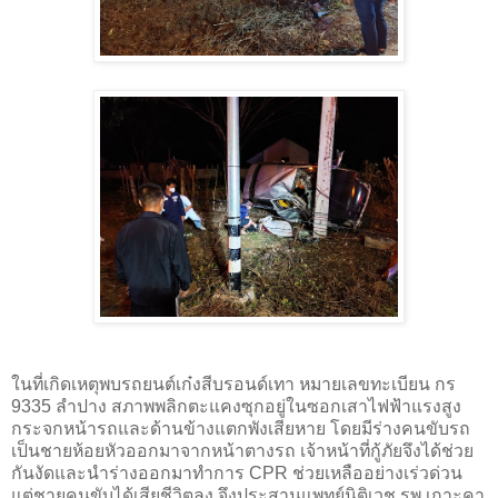
ในที่เกิดเหตุพบรถยนต์เก๋งสีบรอนด์เทา หมายเลขทะเบียน กร
9335 ลำปาง สภาพพลิกตะแคงซุกอยู่ในซอกเสาไฟฟ้าแรงสูง
กระจกหน้ารถและด้านข้างแตกพังเสียหาย โดยมีร่างคนขับรถ
เป็นชายห้อยหัวออกมาจากหน้าตางรถ เจ้าหน้าที่กู้ภัยจึงได้ช่วย
กันงัดและนำร่างออกมาทำการ CPR ช่วยเหลืออย่างเร่วด่วน
แต่ชายคนขับได้เสียชีวิตลง จึงประสานแพทย์นิติเวช รพ.เกาะคา