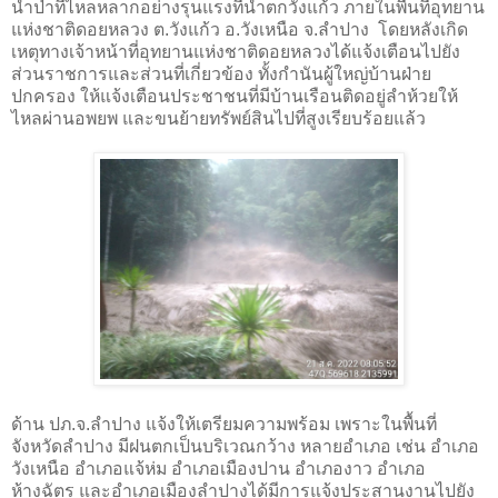
น้ำป่าที่ไหลหลากอย่างรุนแรงที่น้ำตกวังแก้ว ภายในพื้นที่อุทยาน
แห่งชาติดอยหลวง ต.วังแก้ว อ.วังเหนือ จ.ลำปาง โดยหลังเกิด
เหตุทางเจ้าหน้าที่อุทยานแห่งชาติดอยหลวงได้แจ้งเตือนไปยัง
ส่วนราชการและส่วนที่เกี่ยวข้อง ทั้งกำนันผู้ใหญ่บ้านฝ่าย
ปกครอง ให้แจ้งเตือนประชาชนที่มีบ้านเรือนติดอยู่ลำห้วยให้
ไหลผ่านอพยพ และขนย้ายทรัพย์สินไปที่สูงเรียบร้อยแล้ว
ด้าน ปภ.จ.ลำปาง แจ้งให้เตรียมความพร้อม เพราะในพื้นที่
จังหวัดลำปาง มีฝนตกเป็นบริเวณกว้าง หลายอำเภอ เช่น อำเภอ
วังเหนือ อำเภอแจ้ห่ม อำเภอเมืองปาน อำเภองาว อำเภอ
ห้างฉัตร และอำเภอเมืองลำปางได้มีการแจ้งประสานงานไปยัง