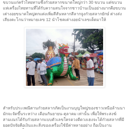
ขบวนแก่ครัวไทยทานซึ่งก๋วยสลากขนาดใหญ่กว่า 30 ขบวน แต่ขบวน
แห่เครื่องไทยทานที่ได้รับความสนใจจากชาวบ้านเป็นอย่างมากคือขบวน
เต่างอยขนาดใหญ่ตกแต่งเพิ่มสีสันหลากสีลากจูงก๋วยสลากยักษ์ ต่างส่ง
เสียงตะโกนว่าหมายเลข 12 นำโชคเต่างอยนำเลขเด็ดมาให้
สำหรับประเพณีตานก๋วยสลากภัตเป็นงานบุญใหญ่ของชาวเหนือล้านนา
มักจะจัดขึ้นระหว่าง เดือนกันยายน-ตุลาคม เท่านั้น เพื่อให้พระสงฆ์
สามเณรได้รับก๋วยสลากแบบตัวเลขใครดวงดีดวงเฮงจะได้ก๋วยสลากที่มี
ยอดปัจจัยคือเงินและสิ่งของเครื่องใช้มีค่าหลายอย่าง ถือเป็นงาน