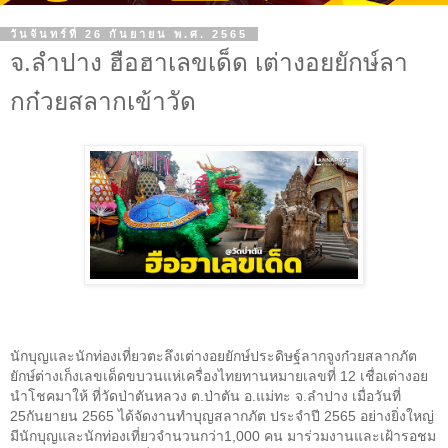
วันจันทร์ที่ 26 กันยายน พ.ศ. 2565
จ.ลำปาง ฮือฮาเลขเด็ด เต่างอยยักษ์ลา
กก๋วยสลากเข้าวัด
นักบุญและนักท่องเที่ยวตะลึงเต่างอยยักษ์ประดิษฐ์ลากจูงก๋วยสลากภัต
ยักษ์ต่างเก็งเลขเด็ดขบวนแห่เครื่องไทยทานหมายเลขที่ 12 เชื่อเต่างอย
นำโชคมาให้ ที่วัดป่าตันหลวง ต.ป่าตัน อ.แม่ทะ จ.ลำปาง เมื่อวันที่
25กันยายน 2565 ได้จัดงานทำบุญสลากภัต ประจำปี 2565 อย่างยิ่งใหญ่
มีนักบุญและนักท่องเที่ยวจำนวนกว่า1,000 คน มาร่วมงานและเฝ้ารอชม