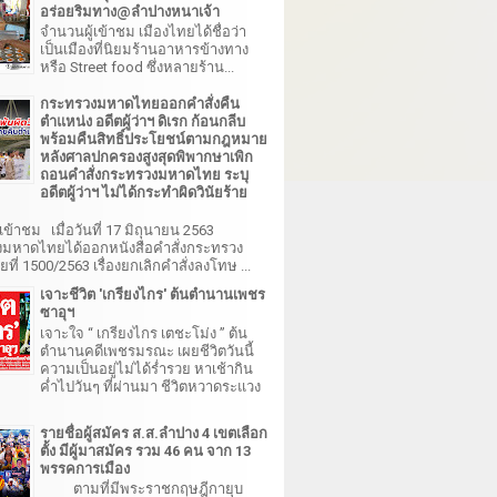
อร่อยริมทาง@ลำปางหนาเจ้า
จำนวนผู้เข้าชม เมืองไทยได้ชื่อว่า
เป็นเมืองที่นิยมร้านอาหารข้างทาง
หรือ Street food ซึ่งหลายร้าน...
กระทรวงมหาดไทยออกคำสั่งคืน
ตำแหน่ง อดีตผู้ว่าฯ ดิเรก ก้อนกลีบ
พร้อมคืนสิทธิ์ประโยชน์ตามกฎหมาย
หลังศาลปกครองสูงสุดพิพากษาเพิก
ถอนคำสั่งกระทรวงมหาดไทย ระบุ
อดีตผู้ว่าฯ ไม่ได้กระทำผิดวินัยร้าย
เข้าชม เมื่อวันที่ 17 มิถุนายน 2563
มหาดไทยได้ออกหนังสือคำสั่งกระทรวง
ี่ 1500/2563 เรื่องยกเลิกคำสั่งลงโทษ ...
เจาะชีวิต 'เกรียงไกร' ต้นตำนานเพชร
ซาอุฯ
เจาะใจ “ เกรียงไกร เตชะโม่ง ” ต้น
ตำนานคดีเพชรมรณะ เผยชีวิตวันนี้
ความเป็นอยู่ไม่ได้ร่ำรวย หาเช้ากิน
ค่ำไปวันๆ ที่ผ่านมา ชีวิตหวาดระแวง
รายชื่อผู้สมัคร ส.ส.ลำปาง 4 เขตเลือก
ตั้ง มีผู้มาสมัคร รวม 46 คน จาก 13
พรรคการเมือง
ตามที่มีพระราชกฤษฎีกายุบ