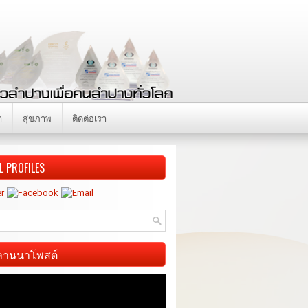
า
สุขภาพ
ติดต่อเรา
L PROFILES
ี ลานนาโพสต์