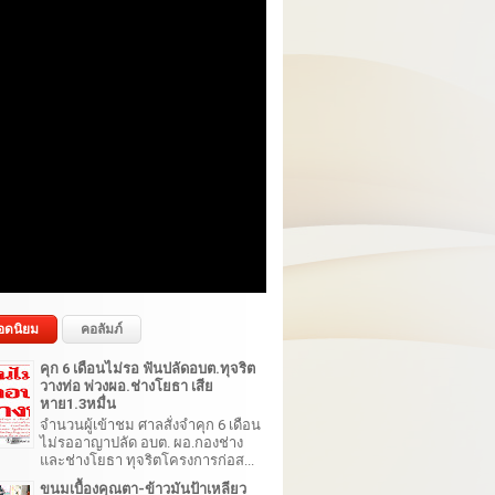
อดนิยม
คอลัมภ์
คุก 6 เดือนไม่รอ ฟันปลัดอบต.ทุจริต
วางท่อ พ่วงผอ.ช่างโยธา เสีย
หาย1.3หมื่น
จำนวนผู้เข้าชม ศาลสั่งจำคุก 6 เดือน
ไม่รออาญาปลัด อบต. ผอ.กองช่าง
และช่างโยธา ทุจริตโครงการก่อส...
ขนมเบื้องคุณตา-ข้าวมันป้าเหลียว