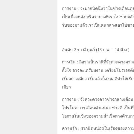
การงาน : จะฝากนิดนึงว่าในช่วงเดือนตุ
เป็นเบื้องหลัง หรือว่าบางทีเราไปช่วยผล
รับของมาแล้วเราเป็นคนกลางเอาไปขายต่อ 
อันดับ 2 รา ศี กุมภ์ (13 ก.พ.
–
14 มี.ค.)
การเงิน : ถือว่าเป็นราศีที่จังหวะดวงดาวเ
ตั้งใจ อาจจะเตรียมงาน เตรียมโปรเจกต์อะไ
เริ่มอย่างเดียว เริ่มแล้วก็ส่งผลดีทำให้เร
เดียว
การงาน : จังหวะดวงดาวช่วงกลางเดือนตุ
โปรโมท การเลื่อนตำแหน่ง ข่าวดี เป็นที่ไว
โอกาสในเชิงของความสำเร็จทางด้านการทำง
ความรัก : ฝากนิดหน่อยในเรื่องของความรั