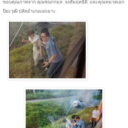
ขอบคุณภาพจาก คุณชนกกมล​
จงสัมฤทธิ์​ดี
และคุณหมวดเอก
ปิยะวุฒิ ปลัดอำเภอแม่เมาะ