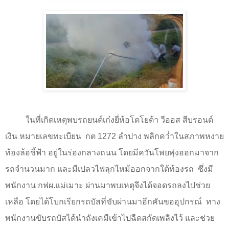
ในที่เกิดเหตุพบรถยนต์เก๋งยี่ห้อโตโยต้า วีออส สีบรอนด์
เงิน หมายเลขทะเบียน
กต
1272
ลำปาง พลิกคว่ำในสภาพหงาย
ท้องล้อชี้ฟ้า อยู่ในร่องกลางถนน โดยมีควันโพยพุ่งออกมาจาก
รถจำนวนมาก และมีเปลวไฟลุกไหม้ออกจากใต้ท้องรถ
ซึ่งมี
พนักงาน กฟผ.แม่เมาะ
ผ่านมาพบเหตุจึงได้จอดรถลงไปช่วย
เหลือ โดยได้โบกเรียกรถบัสที่ขับผ่านมาอีกคันขออุปกรณ์ ทาง
พนักงานขับรถบัสได้นำถังเคมีเข้าไปฉีดสกัดเพลิงไว้ และช่วย